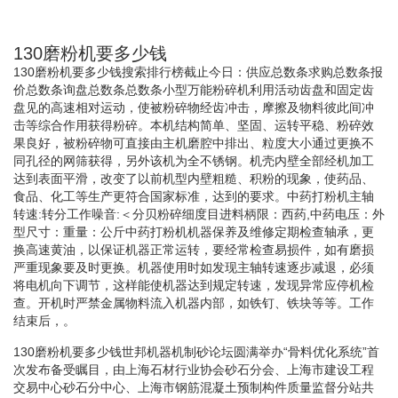
130磨粉机要多少钱
130磨粉机要多少钱搜索排行榜截止今日：供应总数条求购总数条报
价总数条询盘总数条总数条小型万能粉碎机利用活动齿盘和固定齿
盘见的高速相对运动，使被粉碎物经齿冲击，摩擦及物料彼此间冲
击等综合作用获得粉碎。本机结构简单、坚固、运转平稳、粉碎效
果良好，被粉碎物可直接由主机磨腔中排出、粒度大小通过更换不
同孔径的网筛获得，另外该机为全不锈钢。机壳内壁全部经机加工
达到表面平滑，改变了以前机型内壁粗糙、积粉的现象，使药品、
食品、化工等生产更符合国家标准，达到的要求。中药打粉机主轴
转速:转分工作噪音:＜分贝粉碎细度目进料柄限：西药,中药电压：外
型尺寸：重量：公斤中药打粉机机器保养及维修定期检查轴承，更
换高速黄油，以保证机器正常运转，要经常检查易损件，如有磨损
严重现象要及时更换。机器使用时如发现主轴转速逐步减退，必须
将电机向下调节，这样能使机器达到规定转速，发现异常应停机检
查。开机时严禁金属物料流入机器内部，如铁钉、铁块等等。工作
结束后，。
130磨粉机要多少钱世邦机器机制砂论坛圆满举办“骨料优化系统”首
次发布备受瞩目，由上海石材行业协会砂石分会、上海市建设工程
交易中心砂石分中心、上海市钢筋混凝土预制构件质量监督分站共