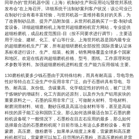
同举办的“世邦机器中国（上海）机制砂生产和应用论坛暨世邦系统
发布会”在上海召开。详细系统干法制砂案列客户状况：该公司业已
在制砂行业有着丰富经验，与世邦机器一直维持着良好的关系，为
了改善制砂品质、提升产品附加值，从世邦机器购买了一套-制砂成
套设备。详细超细磨粉机上海世邦超细磨粉机官方网站，专业提供
超细粉磨机，成品粒度范围目-目（按不同要求进行调节），主要适
用于冶金、建材、化工、矿山等行业。上海世邦机器是国内最专业
的超细磨粉机生产厂家，所有超细研磨机全部按照:国际质量认证体
系标准进行设计、生产、组装、检测，销售网络覆盖全球多个国家
和地区。欢迎在线咨询超细磨机价格、型号、图纸、工作原理和技
术参数等资料。加强超细磨粉机进料粒度:生产能力应用领域:主要。
130磨粉机要多少钱石墨由于其特殊结构，而具有耐高温，导电导热
性好等特点在工业生产中应用非常广泛。由于石墨碎具有导电、导
热、耐高温、灰份低、含碳量高、化学稳定性好的特点，被广泛用
于炼钢炉的增碳剂，化工方面的还原剂，以及作为生产铝用炭块的
重要原料之一。石墨的应用非常广泛，可做耐火材料、导电材料、
耐磨润滑材料、铸造、翻砂压模及高温冶金材料等等，甚至是高端
科技的原子能工业和国防工业。那么如何选择最适合加工石墨的磨
粉机设备呢？一般情况下，石墨粉在目左右应用的最多，那么如何
选择最合适的石墨磨粉机呢？目前市场上有这么多磨粉设备，有雷
蒙磨、高压磨、微粉磨等，如果单从细度上来看，雷蒙磨和高压磨
粉机都可以，雷蒙磨可以加工-目范围的石墨粉，而高压磨粉机是雷