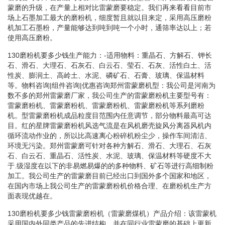
蒙磨的升级，在产量上相对比雷蒙磨要稳定。我们再来看看目前市
场上石墨加工最大的磨粉机，细度暂且就以目来定，采用高压磨粉
机加工石墨粉，产量能够达到吨到吨一个小时，通筛率达以上；若
使用高压磨粉。
130磨粉机要多少钱生产能力：-适用物料：重晶石、方解石、钾长
石、滑石、大理石、石灰石、白云石、莹石、石灰、活性白土、活
性炭、膨润土、高岭土、水泥、磷矿石、石膏、玻璃、保温材料
等。物料咨询|组件咨询|优惠咨询郑州雷蒙磨机型：我公司是河南为
数不多的郑州雷蒙磨厂家，我公司生产的雷蒙磨粉机主要型号有：
雷蒙磨粉机、雷蒙磨粉机、雷蒙磨粉机、雷蒙磨粉机等系列磨粉
机。型雷蒙磨粉机成品粒度目范围内任意调节，部分物料最高可达
目。红的星牌雷蒙磨粉机风选气流是在风机磨壳旋风分离器风机内
循环流动作业的，所以比高速离心粉碎机粉尘少，操作车间清洁、
环境无污染。郑州雷蒙磨可针对各种方解石、滑石、大理石、石灰
石、白云石、重晶石、活性炭、水泥、玻璃、保温材料等硬度不大
于.级湿度在以下的非易燃易爆的的多种物料、矿石等进行高细制粉
加工。我公司生产的雷蒙磨目前已经出口到国外多个国家和地区，
在国内市场上我公司生产的雷蒙磨粉机价格合理、在磨粉机生产方
面表现优越在。
130磨粉机要多少钱雷蒙磨粉机（雷蒙磨煤机）产品介绍：该雷蒙机
采用国内外同类产品的先进结构，并在同行业雷蒙磨的基础上更新