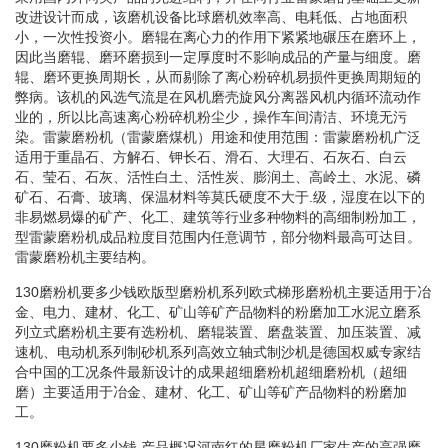
改进设计而成，该磨机设备比球磨机效率高、电耗低、占地面积
小，一次性投资小。磨辊在离心力的作用下紧紧地碾压在磨环上，
因此当磨辊、磨环磨损到一定厚度时不影响成品的产量与细度。磨
辊、磨环更换周期长，从而剔除了离心粉碎机易损件更换周期短的
弊病。该机的风选气流是在风机磨壳旋风分离器风机内循环流动作
业的，所以比高速离心粉碎机粉尘少，操作车间清洁、环境无污
染。雷蒙磨粉机（雷蒙磨煤机）用途和使用范围：雷蒙磨粉机广泛
适用于重晶石、方解石、钾长石、滑石、大理石、石灰石、白云
石、莹石、石灰、活性白土、活性炭、膨润土、高岭土、水泥、磷
矿石、石膏、玻璃、保温材料等莫氏硬度不大于.级，湿度在以下的
非易燃易爆的矿产、化工、建筑等行业多种物料的高细制粉加工，
型雷蒙磨粉机成品粒度目范围内任意调节，部分物料最高可达目。
雷蒙磨粉机主要结构。
130磨粉机要多少钱欧版型磨粉机系列欧式梯形磨粉机主要适用于冶
金、电力、建材、化工、矿山等矿产品物料的粉磨加工水泥立磨系
列立式磨粉机主要有选粉机、磨辊装置、磨盘装置、加压装置、减
速机、电动机系列制砂机系列高效立轴式制沙机是德国权威专家结
合中国的工况条件最新设计的成果超细磨粉机超细磨粉机（超细
磨）主要适用于冶金、建材、化工、矿山等矿产品物料的粉磨加
工。
130磨粉机要多少钱.产品概况河南红的星磨粉机厂家生产的高强磨