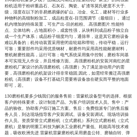
粉机适用于粉碎重晶石、石灰石、陶瓷、矿渣等莫氏硬度不大于.
级，湿度在以下的非易燃易爆的矿山、冶金、化工，建材等行业多
种物料的高细制粉加工，成品粒度在-目范围调节（最细目）。通过
机内增加的特殊装置，可生产出-目的粗粉。.高强磨图片.性能特
点、立体结构，占地面积小，成套性强，从块料到成品粉子独立自
成一个生产体系；成品粉子细度均匀，通筛率，这是其它磨粉设备
难以具备的；机传动装置采用密闭齿轮箱和带轮，传动平稳，运行
可靠；重要部件均采用优质钢材，耐磨件均采用高性能耐磨材料，
整机耐磨性能高，运行可靠；电气系统采用集中控制，磨粉车间基
本可实现无人作业，并且维修方面。.高强磨粉机的安装河南红的星
磨粉机厂家设计的高强磨粉机（高强磨）为了满足游动用户的需
要，高强磨粉机的机架设计得非常稳固,因此，如需经常搬迁高强磨
粉机（高强磨）设备不打基础只需要将设备放在硬实而平整的地面
即可，若。
130磨粉机要多少钱我们的服务售前：雷蒙机设备型号的选择。根据
客户的特殊要求，设计制造产品。为客户培训技术人员。售中：产
品的验收。协助客户拟订施工方案。售后：免费指派专门的售后服
务人员，到达现场指导客户安装调试。设备安装调试。现场培训操
作人员。资质荣誉立式磨粉机（立式磨机）系列立式磨粉机（立式
磨机）是黎的明重工科技为解决工业磨机产量低、耗能高等技术难
题，吸收欧洲先进.雷蒙机雷蒙磨粉机采用磨盘公转、磨轴自转、弹