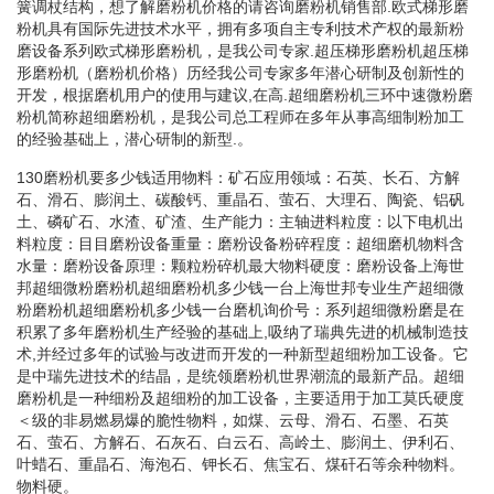
簧调杖结构，想了解磨粉机价格的请咨询磨粉机销售部.欧式梯形磨
粉机具有国际先进技术水平，拥有多项自主专利技术产权的最新粉
磨设备系列欧式梯形磨粉机，是我公司专家.超压梯形磨粉机超压梯
形磨粉机（磨粉机价格）历经我公司专家多年潜心研制及创新性的
开发，根据磨机用户的使用与建议,在高.超细磨粉机三环中速微粉磨
粉机简称超细磨粉机，是我公司总工程师在多年从事高细制粉加工
的经验基础上，潜心研制的新型.。
130磨粉机要多少钱适用物料：矿石应用领域：石英、长石、方解
石、滑石、膨润土、碳酸钙、重晶石、萤石、大理石、陶瓷、铝矾
土、磷矿石、水渣、矿渣、生产能力：主轴进料粒度：以下电机出
料粒度：目目磨粉设备重量：磨粉设备粉碎程度：超细磨机物料含
水量：磨粉设备原理：颗粒粉碎机最大物料硬度：磨粉设备上海世
邦超细微粉磨粉机超细磨粉机多少钱一台上海世邦专业生产超细微
粉磨粉机超细磨粉机多少钱一台磨机询价号：系列超细微粉磨是在
积累了多年磨粉机生产经验的基础上,吸纳了瑞典先进的机械制造技
术,并经过多年的试验与改进而开发的一种新型超细粉加工设备。它
是中瑞先进技术的结晶，是统领磨粉机世界潮流的最新产品。超细
磨粉机是一种细粉及超细粉的加工设备，主要适用于加工莫氏硬度
＜级的非易燃易爆的脆性物料，如煤、云母、滑石、石墨、石英
石、萤石、方解石、石灰石、白云石、高岭土、膨润土、伊利石、
叶蜡石、重晶石、海泡石、钾长石、焦宝石、煤矸石等余种物料。
物料硬。