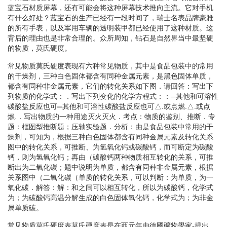
蓝宝石材质屏幕，还有可能会将这种屏幕技术推向主流。它对手机
有什么好处？蓝宝石的生产已经有一段时间了，瑞士名表品牌豪雅
的所有手表，以及军用车辆的透明装甲都已经使用了这种材质。这
背后的理由也是非常合理的。众所周知，钻石是自然界当中最坚硬
的物质，莫氏硬度。
常见物质莫氏硬度表现有六种常见物质，其中是食品包装中的常用
的干燥剂，三种白色固体都含有同种金属元素，是黑色固体单质，
都含有同种非金属元素，它们的转化关系如下图．请回答：写出下
列物质的化学式：．写出下列变化的化学方程式：：═其他和可溶性
碳酸盐反应也可═其他和可溶性碳酸盐反应也可△.或点燃.△.或点
燃.．写出物质的一种用途灭火灭火．考点：物质的鉴别、推断．专
题：框图型推断题；压轴实验题．分析：由是食品包装中常用的干
燥剂，可知为，根据三种白色固体都含有同种金属元素及转化关系
图中的转化关系，可推断、为氢氧化钙或碳酸钙，而可断定为碳酸
钙，则为氢氧化钙；再由（碳酸钙两种物质相互转化的关系，可推
断出为二氧化碳；题中说明为单质，都含有同种非金属元素，根据
关系图中（二氧化碳（单质的转化关系，可以判断：为单质，为一
氧化碳．解答：解：和之间可以相互转化，所以为碳酸钙，化学式
为；为碳酸钙高温分解生成的白色固体氧化钙，化学式为；为非金
属单质碳。
常见物质莫氏硬度表莫氏硬度表是在西元年由德國礦物學家-提出，