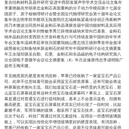
复合结构材料及器件研究’促进中西部发展声学学术交流会论文集年
李素艳杨兆华胡承忠金刚石表面重构的分子动力学模拟第十七届全
国原子、原子核物理研讨会暨全国近代物理研究会第十届年会论文
集年张志明李胜华蔡琪玉陈惠明庄志城林栋梁葛传珍胡正伟蒋树声
闵乃本微波法同质外延金刚石单晶薄膜首届中国功能材料及其应用
学术会议论文集年刘惟敏李秀兰薛增泉碳纳米管向巴基葱、金刚石
纳米晶粒的转变西部大开发科教先行与可持续发展中国科协年学术
年会文集年温斌李廷举张兴国董闯姚山曹志强王德和季首华金俊泽
碳黑催化法制备纳米新金刚石的研究年中国材料研讨会论文摘要集
年王永瑞邹骐吴自勤、石墨、金刚石和非晶碳的电子结构研究第八
次全国电子显微学会议论文摘要集（Ⅱ）年吕反修唐伟忠李成明陈广
超佟玉梅宋建。
常见物质莫氏硬度表有消息称，苹果已经收购了一家蓝宝石产品公
司。此举不仅意味着可能会采用蓝宝石材质屏幕，还有可能会将这
种屏幕技术推向主流。我们知道蓝宝石是一种昂贵的天然宝石，那
么蓝宝石屏幕就是将这种天然宝石做成屏幕吗？事实上，蓝宝石屏
幕是通过对普通宝石进行提纯制成，基本上不会显示蓝色，但拥有
极高硬度。蓝宝石蓝宝石屏幕技术其实已经出现了一段时间，比如
豪雅手表、军用车辆的玻璃，都采用了蓝宝石技术。蓝宝石的硬度
仅次于钻石，科技厂商通过对其元素提纯，应用在一些透明玻璃面
板上，可以实现比传统化学增强玻璃更好的硬度表现。有消息称，
苹果已经收购了一家蓝宝石产品公司。此举不仅意味着可能会采用