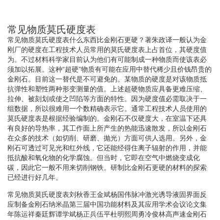
常见物质莫氏硬度表
常见物质莫氏硬度表什么东西比金刚石更硬？著朱政译一般认为金
刚厂的硬度在工程技术人员常用的莫氏硬度表上占首位，其硬度值
为。不过材料科学家目前认为他们有可能制成一种物质而使该表必
须加以拓展。这种“超硬”物质有可能在应用中替代稀少且价钱昂贵的
金刚石。目前这一替代是不可避免的。某物质的硬度是对该物质抵
抗弹性和塑性两种形变测量的值。上述超硬物质应具备更难压缩、
拉伸、被刻划或使之凹陷等方面的特性。因为硬度值必需取决于一
组数据，所以很难用一个数精确表示它。通常工程技术人员使用的
莫氏硬度表是根据经验编制的。金刚石不仅硬度大，在室温下还具
有良好的导热率，其工作面上所产生的热能迅速散发，所以金刚石
在众多的技术（如切削、研磨、抛光）方面可供人选用。另外，金
刚石可透过可见光和红外线，它还能经得住离子辐射的作用，并能
抵抗酸和氧化物的化学腐蚀。但当时，它即在空气中燃烧变成化
碳，因此它一般不用来切削钢铁。研制比金刚石更硬的材料的探索
已经进行好几年。
常见物质莫氏硬度表刘秋香王金斌杨国伟脉冲激光诱导液固界面反
应制备金刚石纳米晶第三届中国功能材料及其应用学术会议论文集
年陈运祥秦廷辉谭学斌杨正兵伍平杜明熙周勇冷俊林高声速金刚石