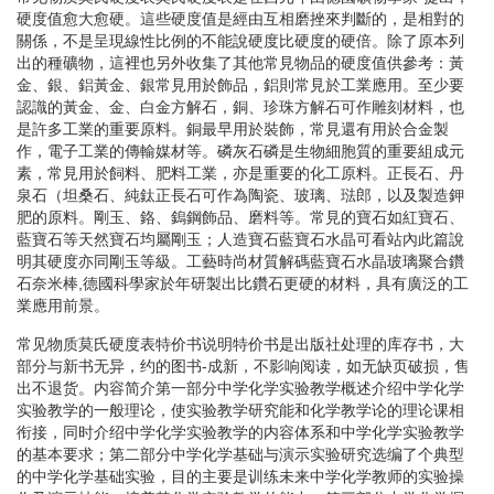
硬度值愈大愈硬。這些硬度值是經由互相磨挫來判斷的，是相對的
關係，不是呈現線性比例的不能說硬度比硬度的硬倍。除了原本列
出的種礦物，這裡也另外收集了其他常見物品的硬度值供參考：黃
金、銀、鋁黃金、銀常見用於飾品，鋁則常見於工業應用。至少要
認識的黃金、金、白金方解石，銅、珍珠方解石可作雕刻材料，也
是許多工業的重要原料。銅最早用於裝飾，常見還有用於合金製
作，電子工業的傳輸媒材等。磷灰石磷是生物細胞質的重要組成元
素，常見用於飼料、肥料工業，亦是重要的化工原料。正長石、丹
泉石（坦桑石、純鈦正長石可作為陶瓷、玻璃、琺郎，以及製造鉀
肥的原料。剛玉、鉻、鎢鋼飾品、磨料等。常見的寶石如紅寶石、
藍寶石等天然寶石均屬剛玉；人造寶石藍寶石水晶可看站內此篇說
明其硬度亦同剛玉等級。工藝時尚材質解碼藍寶石水晶玻璃聚合鑽
石奈米棒,德國科學家於年研製出比鑽石更硬的材料，具有廣泛的工
業應用前景。
常见物质莫氏硬度表特价书说明特价书是出版社处理的库存书，大
部分与新书无异，约的图书-成新，不影响阅读，如无缺页破损，售
出不退货。内容简介第一部分中学化学实验教学概述介绍中学化学
实验教学的一般理论，使实验教学研究能和化学教学论的理论课相
衔接，同时介绍中学化学实验教学的内容体系和中学化学实验教学
的基本要求；第二部分中学化学基础与演示实验研究选编了个典型
的中学化学基础实验，目的主要是训练未来中学化学教师的实验操