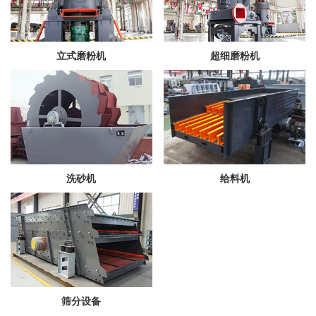
立式磨粉机
超细磨粉机
洗砂机
给料机
筛分设备