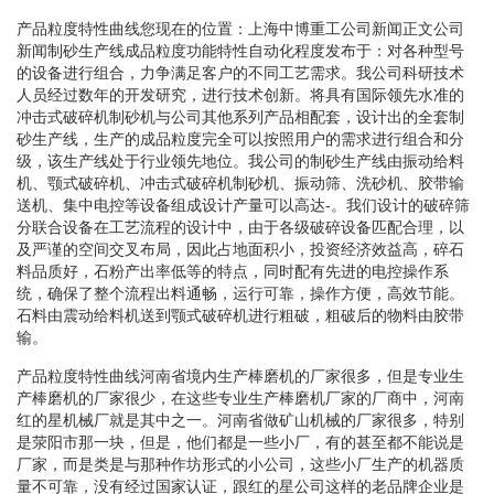
产品粒度特性曲线您现在的位置：上海中博重工公司新闻正文公司
新闻制砂生产线成品粒度功能特性自动化程度发布于：对各种型号
的设备进行组合，力争满足客户的不同工艺需求。我公司科研技术
人员经过数年的开发研究，进行技术创新。将具有国际领先水准的
冲击式破碎机制砂机与公司其他系列产品相配套，设计出的全套制
砂生产线，生产的成品粒度完全可以按照用户的需求进行组合和分
级，该生产线处于行业领先地位。我公司的制砂生产线由振动给料
机、颚式破碎机、冲击式破碎机制砂机、振动筛、洗砂机、胶带输
送机、集中电控等设备组成设计产量可以高达-。我们设计的破碎筛
分联合设备在工艺流程的设计中，由于各级破碎设备匹配合理，以
及严谨的空间交叉布局，因此占地面积小，投资经济效益高，碎石
料品质好，石粉产出率低等的特点，同时配有先进的电控操作系
统，确保了整个流程出料通畅，运行可靠，操作方便，高效节能。
石料由震动给料机送到颚式破碎机进行粗破，粗破后的物料由胶带
输。
产品粒度特性曲线河南省境内生产棒磨机的厂家很多，但是专业生
产棒磨机的厂家很少，在这些专业生产棒磨机厂家的厂商中，河南
红的星机械厂就是其中之一。河南省做矿山机械的厂家很多，特别
是荥阳市那一块，但是，他们都是一些小厂，有的甚至都不能说是
厂家，而是类是与那种作坊形式的小公司，这些小厂生产的机器质
量不可靠，没有经过国家认证，跟红的星公司这样的老品牌企业是