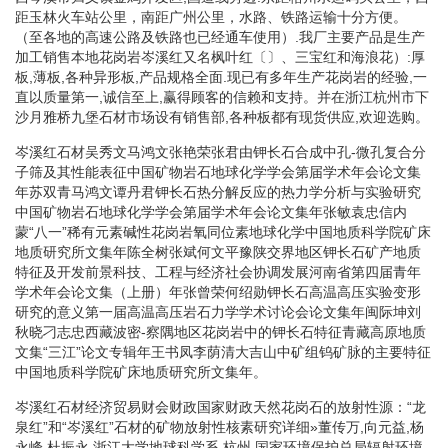
距玉林火车站公里，南距广州公里，水路、铁路运输十分方便。
（至各地的高速公路及铁路也已经通车使用）.我厂主要产品是生产
加工销售本地花岗岩岑溪红又名枫叶红〔〕、三宝红和海浪花）:厚
板,薄板,各种异形板,产品规格全面.现已有多年生产花岗岩的经验,一
直以质量第一,诚信至上,赢得顾客的信赖和支持。并在浙江杭州市下
沙月雅桥九堡石材市场设有销售部,各种板都有现货供应,欢迎选购。
岑溪红石材吴秀文马鸿文张艳荣张君由钾长石合成中孔-微孔复合分
子筛及其性能表征中国矿物岩石地球化学学会第届学术年会论文集
年苏双青马鸿文谭丹君钾长石热分解反应的热力学分析与实验研究
中国矿物岩石地球化学学会第届学术年会论文集年张敏袁忠信内
蒙“八一”稀有元素碱性花岗岩氧同位素地球化学中国地质科学院矿床
地质研究所文集年陈全树张斌何文平豫陕交界地区钾长石矿产地质
特征及开发前景科技、工程与经济社会协调发展河南省第四届青年
学术年会论文集（上册）年张曾荣何绍勋钾长石高温高压实验变形
研究的意义第一届高温高压岩石力学学术讨论会论文集年闽际坤刘
秋晓刁志忠西藏波密-察隅地区花岗岩中的钾长石特征青藏高原地质
文集“三江”论文专辑年王书凤李荫清大吉山中矿组钨矿脉的主要特征
中国地质科学院矿床地质研究所文集年。
岑溪红石材经济贸易财会财政国家财政天然花岗石的放射性源：“龙
泉红”和“岑溪红”石材的矿物放射性核素研究详细»董传万,向元益,杨
永峰,杜振永.浙江大学地球科学系,杭州.国家环境保护总局辐射环境