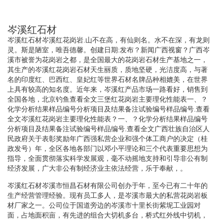
岑溪红石材
岑溪红石材岑溪红花岗岩.山不在高，有仙则名。水不在深，有龙则
灵。斯是陋室，唯吾德馨。创建日期:发布？新闻广西视窗？广西岑
溪市被誉为花岗岩之都，是全国最大的花岗岩石材生产基地之一，
其生产的岑溪红花岗岩石材天生丽质，质地坚硬，光洁度高，与著
名的印度红、巴西红、皇妃红等世界石材名牌品种相媲美，在世界
上具有较高的知名度。近年来，岑溪红产品市场一路看好，销售到
全国各地，北京钓鱼查看全文三堡红花岗岩主要理化性能表一、？
化学分析结果样品编号分析项目及结果备注试验编号样品编号.查看
全文岑溪红花岗岩主要理化性能表？一、？化学分析结果样品编号
分析项目及结果备注试验编号样品编号.查看全文广西壮族自治区人
民政府关于表彰奖励年广西强私营企业和强个体工商户的决定（桂
政发号）年，全区各地各部门以邓小平理论和三个代表重要思想为
指导，全面贯彻落实科学发展观，毫不动摇地支持和引导非公有制
经济发展，广大非公有制经济业主依法经营，乐于奉献，。
岑溪红石材岑溪市恒昌石材有限公司创办于年，至今已有二十年的
生产经营管理经验。现有员工多人，是岑溪市最大的私营花岗岩板
材厂家之一。公司位于国道旁边的岑溪市十里长街紫坭工业园对
面，占地面积亩，有先进的组合大切机多台，桥式红外线中切机，