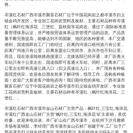
将。
岑溪红石材广西岑溪市聚富石材厂位于中国花岗岩之都岑溪市归义
镇金鸡开发区，专业加工花岗岩荒料及板材。主要石材品种有岑溪
红（枫叶红海浪花、三堡红、荔枝面等花岗岩。通过了-国际标准质
量管理体系认证，并严格按照该体系运营管理产品的品质。产品质
量不断完善提高，能够达到不同国家、地区的各种要求。本厂交通
便利，国道线即在工厂门前经过，距离内河港口梧州港只有公里，
距离广州港只有公里，距离东盟出口凭祥市、东兴市也不到公里。
而且，现在洛湛线铁路南接湛江，北接洛阳已经开通，本厂距离火
车站只有十公里左右，国道线即可直通火车站。同时，距离本厂三
公里左右即有高速公路入口（归义高速出入口）。本厂现有各种板
面现货供应，欢迎各位朋友前来了解详情，指导工作，选购各种板
面！欢迎广大新老客户致电咨询！我们期待您的来电。广西岑溪市
聚富石材厂位于中国花岗岩之都岑溪市归义镇金鸡开发区，专业加
工花岗岩荒料及板材。主要石材品种有岑溪红（枫叶红海浪花、三
堡红、。
岑溪红石材广西岑溪市金山石材厂主营产品：枫叶红,三宝红,海浪花,
岑溪红广西金山石材厂主营“枫叶红,三宝红,海浪花”矿主直销，质优
价廉，欢迎来电洽谈。本厂矿山在广西岑溪市，在杭州下沙月雅桥
市场有直销部，李经理广西岑溪市金山石材厂创建于年,工厂位于广
西岑溪市归义镇金鸡开发区,国道线旁边.东距梧州水运码头公里，西