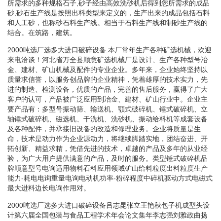
所需求的多种规格石子,砂子经由高效洗砂机后得到您所需求的成品
砂,砂石生产线是按照出料类型来定义的，生产出来的成品包括石料
和人工砂，也称砂石料生产线。相当于石料生产线和制砂生产线的
结合。在筑路，建筑。
2000吨选厂选多大进口破碎设备.本厂常年生产各种矿选机械，欢迎
来电洽谈！河北省万全县顺意矿选机械厂是设计、生产各种型号冶
金、建材、矿山机械及配件的专业企业。多年来，企业始终坚持以
质量求信誉，以服务创品牌的企业精神，凭着雄厚的技术实力，先
进的制造、检测设备，优质的产品，完善的售后服务，赢得了广大
客户的认可，产品被广泛应用到冶金、建材、矿山行业中。企业主
要产品有：多型号振动筛、输送机、颚式破碎机、锤式破碎机、立
轴锤式破碎机、磁选机、干洗机、洗砂机、振动给料机等成套设备
及各种配件，并承接旧设备的改造和修理业务。企业将质量是生
命，技术是动力作为企业源动力，将继续脚踏实地，团结奋进、开
拓创新、精益求精，凭借先进的技术，卓越的产品及多年的从业经
验，为广大用户提供满意的产品，及时的服务。类型锤式破碎机品
牌顺意型号电询适用物料石料应用领域矿山给料粒度出料粒度生产
能力-耗电电询重量电询电动机功率-粉碎程度中碎机驱动方式电磁式
最大进料边长电询作用对。
2000吨选厂选多大进口破碎设备吕志昆张立王艳秋包子机成型头设
计第六届全国包装与食品工程学术年会论文集年李志强刘雅政曲扬