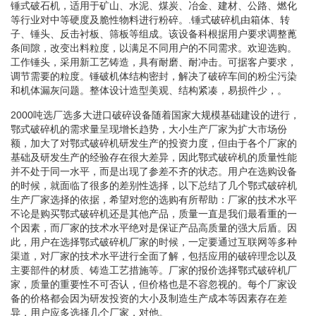
锤式破石机，适用于矿山、水泥、煤炭、冶金、建材、公路、燃化
等行业对中等硬度及脆性物料进行粉碎。.锤式破碎机由箱体、转
子、锤头、反击衬板、筛板等组成。该设备科根据用户要求调整蓖
条间隙，改变出料粒度，以满足不同用户的不同需求。欢迎选购。
工作锤头，采用新工艺铸造，具有耐磨、耐冲击。可据客户要求，
调节需要的粒度。锤破机体结构密封，解决了破碎车间的粉尘污染
和机体漏灰问题。整体设计造型美观、结构紧凑，易损件少，。
2000吨选厂选多大进口破碎设备随着国家大规模基础建设的进行，
鄂式破碎机的需求量呈现增长趋势，大小生产厂家为扩大市场份
额，加大了对鄂式破碎机研发生产的投资力度，但由于各个厂家的
基础及研发生产的经验存在很大差异，因此鄂式破碎机的质量性能
并不处于同一水平，而是出现了参差不齐的状态。用户在选购设备
的时候，就面临了很多的差别性选择，以下总结了几个鄂式破碎机
生产厂家选择的依据，希望对您的选购有所帮助：厂家的技术水平
不论是购买鄂式破碎机还是其他产品，质量一直是我们最看重的一
个因素，而厂家的技术水平绝对是保证产品高质量的强大后盾。因
此，用户在选择鄂式破碎机厂家的时候，一定要通过互联网等多种
渠道，对厂家的技术水平进行全面了解，包括应用的破碎理念以及
主要部件的材质、铸造工艺措施等。厂家的报价选择鄂式破碎机厂
家，质量的重要性不可否认，但价格也是不容忽视的。每个厂家设
备的价格都会因为研发投资的大小及制造生产成本等因素存在差
异，用户应多选择几个厂家，对他。