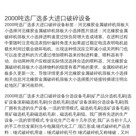
2000吨选厂选多大进口破碎设备
2000吨选厂选多大进口破碎设备标签：河北橡胶金属破碎机筛板大
小选择河北橡胶金属破碎机筛板大小选择图片描述：河北橡胶金属
破碎机筛板大小选择进料速度过快负荷增大造成堵塞。在进料过程
中要随时注意电流表指针偏转角度大如果超过额定电流表明电机超
载长时间过载会烧坏电机。出现这种情况应立即减小或关闭料门也
可以改变进料的方式通过增加喂料器来控制进料量。喂料器有手
动、自动两种用户应根据实际情况选择合适的喂料器。河北橡胶金
属破碎机筛板大小选择物料的细度有着严格的要求。金属粉碎机衬
板多久更新一次。导致详情更多河北橡胶金属破碎机筛板大小选择
相关信息河北橡胶金属破碎机筛板大小选择图片链接转摘请注明出
处地区厂家河南郑州。
2000吨选厂选多大进口破碎设备分选设备毛刷|矿产品分选机毛刷|选
矿设备滚刷磁选机毛刷|分选机毛刷|选矿设备滚刷|分选设备毛刷|我
厂拥有先进的生产设备,一流的管理模式,.磁选机毛刷|选矿设备毛刷|
尾矿磁选机毛刷磁选机毛刷，磁选机毛刷辊。我厂拥有先进的生产
设备,一流的管理模式,专业化生产己有十几年历史,我厂从当初十几人
的手工作坊发展到当今电脑现代化工厂,现己形成.锤式破碎机产品资
料：锤式破碎机用途：锤式破碎机可作.锤式破碎机又称锤破，又叫