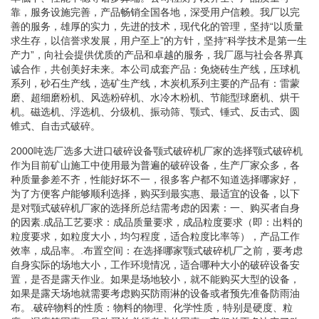
靠，服务设施完善，产品畅销全国各地，深受用户信赖。我厂以完
善的服务，雄厚的实力，先进的技术，现代化的管理，坚持“以质量
求生存，以信誉求发展，用户至上”的方针，坚持“科学技术是第一生
产力”，向社会提供优质的产品和卓越的服务，我厂愿与社会各界真
诚合作，共创美好未来。本公司成套产品：免烧砖生产线，压球机
系列，砂石生产线，选矿生产线，木炭机系列主要的产品有：雷蒙
磨、超细磨粉机、风选粉碎机、水冷木粉机、节能型球磨机、烘干
机。磁选机、浮选机、分级机、振动筛、颚式、锤式、反击式、圆
锥式、自击式破碎。
2000吨选厂选多大进口破碎设备颚式破碎机厂家的选择颚式破碎机
作为目前矿山施工中使用最为普遍的破碎设备，生产厂家众多，各
种质量参差不齐，性能好坏不一，很多客户都不知道选择哪家好，
为了方便客户能够顺利选择，购买到最实惠、最适宜的设备，以下
是对颚式破碎机厂家的选择所总结需考虑的因素：一、购买者自身
的因素.成品工艺要求：成品质量要求，成品粒度要求（即：出料的
粒度要求，如粒度大小，均匀程度，适合粒度比率等），产品工作
效率，成品率。.布置空间：在选择哪家颚式破碎机厂之前，要考虑
自身实际的场地大小，工作环境情况，适合哪种大小的破碎设备安
置，是否是露天作业。如果是场地较小，就不能购买大型的设备，
如果是露天场地就需要考虑购买防雨淋的设备或者预先准备防雨油
布。.破碎物料的性质：物料的物理、化学性质，特别是硬度、粒