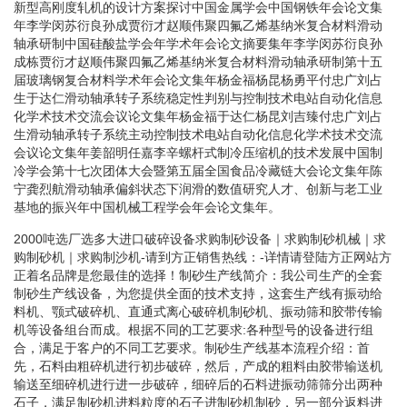
新型高刚度轧机的设计方案探讨中国金属学会中国钢铁年会论文集
年李学闵苏衍良孙成贾衍才赵顺伟聚四氟乙烯基纳米复合材料滑动
轴承研制中国硅酸盐学会年学术年会论文摘要集年李学闵苏衍良孙
成栋贾衍才赵顺伟聚四氟乙烯基纳米复合材料滑动轴承研制第十五
届玻璃钢复合材料学术年会论文集年杨金福杨昆杨勇平付忠广刘占
生于达仁滑动轴承转子系统稳定性判别与控制技术电站自动化信息
化学术技术交流会议论文集年杨金福于达仁杨昆刘吉臻付忠广刘占
生滑动轴承转子系统主动控制技术电站自动化信息化学术技术交流
会议论文集年姜韶明任嘉李辛螺杆式制冷压缩机的技术发展中国制
冷学会第十七次团体大会暨第五届全国食品冷藏链大会论文集年陈
宁龚烈航滑动轴承偏斜状态下润滑的数值研究人才、创新与老工业
基地的振兴年中国机械工程学会年会论文集年。
2000吨选厂选多大进口破碎设备求购制砂设备｜求购制砂机械｜求
购制砂机｜求购制沙机-请到方正销售热线：-详情请登陆方正网站方
正着名品牌是您最佳的选择！制砂生产线简介：我公司生产的全套
制砂生产线设备，为您提供全面的技术支持，这套生产线有振动给
料机、颚式破碎机、直通式离心破碎机制砂机、振动筛和胶带传输
机等设备组台而成。根据不同的工艺要求:各种型号的设备进行组
合，满足于客户的不同工艺要求。制砂生产线基本流程介绍：首
先，石料由粗碎机进行初步破碎，然后，产成的粗料由胶带输送机
输送至细碎机进行进一步破碎，细碎后的石料进振动筛筛分出两种
石子，满足制砂机进料粒度的石子进制砂机制砂，另一部分返料进