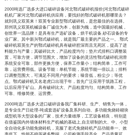
2000吨选厂选多大进口破碎设备河北鄂式破碎机报价|河北鄂式破碎
机机厂家河北鄂式破碎机供应商，要找好的鄂式破碎机那哪里去？
就到巩义双英来！双英专业新型鄂式破碎机，是您最佳的在选择。
郑州巩义双英机械设备厂诚信为本，创新为魄，造中国最好机械，
创世界一流品牌！是具有生产选矿设备，烘干机设备,砂石设备的专
业厂家。其中新兴鄂式破碎机，就是我厂最主要的产品之一。.鄂式
破碎机双英生产的鄂式破碎机具有破碎腔深而且无死区，提高了进
料能力与产量；其破碎比大，产品粒度均匀；垫片式排料口调整装
置，可靠方便，调节范围大，增加了设备的灵活性鄂式破碎机润滑
系统安全可靠，部件更换方便，保养工作量小；结构简单，工作可
靠，运营费用低。设备节能：单机节能，系统节能一倍以上；排料
口调整范围大，可满足不同用户的要求；噪音低，粉尘少；等优
点。鄂式破碎机又名老虎口出现于年，首先广泛应用于筑路工程，
以后应用于矿山。具有破碎比大、产品粒度均匀、结构简单、工作
可靠、维修简便、运营费。
2000吨选厂选多大进口破碎设备我厂集科研、生产、销售为一体，
是专业生产日处理-吨成套选矿设备及系列自动、多功能免烧砖砌块
成型机等大型设备的厂家，技术力量雄厚，工艺设备精良，特别是
在借鉴国内外墙体材料生产机械的基础上,自主研制的大、中、小型
全自动化多功能免烧砖机，克服了老式免烧砖机产品功能单一、效
率低下、性能不稳等诸多弊端。公司检测手段齐全、产品质量可