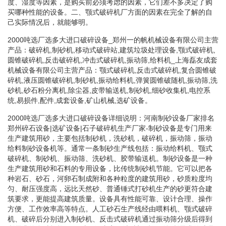
度、湿度等因素，是购买前必须考虑的因素，它们差不多决定了购
买哪种性能的设备。二、颚式破碎机厂方面的因素在完全了解的自
己实际情况后，就能够明。
2000吨选厂选多大进口破碎设备_郑州一的帆机械设备有限公司主营
产品：破碎机,制砂机,移动式破碎站,建筑垃圾处理设备,颚式破碎机,
圆锥破碎机,反击破碎机,冲击式破碎机,振动筛,给料机_上海磊友成套
机械设备有限公司主营产品：颚式破碎机,反击式破碎机,复合圆锥破
碎机,液压圆锥破碎机,制砂机,振动给料机,弹簧圆锥破随机,振动筛,洗
砂机,砂石粉分离机,除尘器,皮带输送机,制砂机,细砂收集机,电控系
统,易损件,配件,成套设备,矿山机械,选矿设备。
2000吨选厂选多大进口破碎设备详细说明：河南制砂设备厂家排名
郑州碎石设备|选矿设备|石子破碎机生产厂家-制砂设备是专门用来
生产建筑用砂，主要包括制砂机，洗砂机，破碎机，振动筛，振动
给料制砂设备机等。通常一条制砂生产线包括：振动给料机、颚式
破碎机、制砂机、振动筛、洗砂机、胶带输送机。制砂设备是一种
生产建筑用砂和石料的专用设备，比传统制砂机节能。它可以把各
种岩石、砂石，河卵石制成附和各种粒度的建筑用砂，砂质粒度均
匀、耐压强度高，远比天然砂、普通锤式打砂机生产的砂更符合建
筑要求，更能提高建筑质量。设备具有性能可靠、设计合理、操作
方便、工作效率高等特点。人工砂石生产线经由喂料机、颚式破碎
机、破碎后分别进入制砂机、反击式破碎机通过振动筛分级后得到