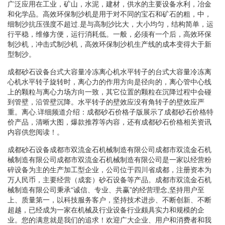
广泛应用在工业，矿山，水泥，建材，供水的主要设备水利，冶金
和化学品。高效环保制沙机是用于对不同的宝石和矿石的粗，中，
细制沙抗压强度不超过.是与高制沙比大，大小均匀，结构简单，运
行平稳，维修方便，运行消耗低。一般，必须有一个后，高效环保
制沙机，冲击式制沙机，高效环保制沙机生产线的成本变得大于新
型制沙。
成都砂石设备台式大容量冷冻离心机水平转子的台式大容量冷冻离
心机水平转子旋转时，离心力的作用方向是径向的，离心管中心线
上的颗粒与离心力场方向一致，其它位置的颗粒在沉降过程中会碰
到管壁，沿管壁沉降。水平转子的壁效应没有角转子的壁效应严
重。离心.详细频道介绍：成都砂石价格子版展示了成都砂石价格特
价产品，清晰大图，爆款推荐等内容，还有成都砂石价格相关资讯
内容供您阅读！。
成都砂石设备成都市双流金石机械制造有限公司成都市双流金石机
械制造有限公司成都市双流金石机械制造有限公司是一家以经营粉
碎设备为主的生产加工型企业，公司位于四川省成都，注册资本为
万人民币，主要经营（成套）砂石设备等产品。成都市双流金石机
械制造有限公司秉承“诚信、专业、共赢”的经营理念,坚持用户至
上、质量第一，以科技服务客户，坚持技术进步、不断创新、不断
超越，已经成为一家在机械及行业设备行业颇具实力和规模的企
业。您的满意就是我们的追求！欢迎广大企业、用户和消费者和我