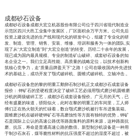
成都砂石设备
成都砂石设备成都大宏立机器股份有限公司位于四川省现代制造业
示范区四川大邑工业集中发展区，厂区面积余万平方米。公司先后
投资上建设先进的生产线和现代化的研发中心，组建了专业化的研
发、制造、管理、销售、安装、维修、培训和服务为一体的团队,实
现了从“大宏立制造”到“大宏立创造”的转变。历经二十余年的发展，
现已成为国内最具规模、专业的制造矿山破碎、成套砂石设备的知
名企业之一。我们立足高性能、高质量的战略定位，以技术创新构
筑核心竞争力，走“质量品牌盈天下”之路！公司在吸收国内外先进技
术的基础上，成功开发了颚式破碎机、圆锥式破碎机、立轴冲击.。
成都砂石设备您的黎的明重工鹅卵石制沙机正文成都沙石成套设备
报价：:钾矿石的坚硬程度决定了破碎工艺必须用颚式磨沙机圆锥磨
沙机的两级破碎工艺，成都沙石成套设备报价。广元月的天气，已
经有盛夏的味道，骄阳似火，此时在黎的明重工的车间里，工人师
傅们正在热火朝天的忙碌着，数台颚式磨沙机被行车吊进集装箱。
圆锥磨沙机在破碎硬钾矿石等高磨蚀性等方面有独特的优势，钾矿
石是国际上公认的高速公路优等路面集料的原料来源，这种路面抗
磨、抗压，寿命是普通高速公路的数倍。新型制沙机设备是一种用
于制沙石灰石，煤等脆性材料的抗压强度不超过的湿度不超过，被