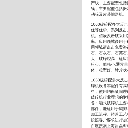
产线，主要配型包括
线，主要配型包括振
动筛及皮带输送机。
1060破碎配多大
优等优势。系列反击
机。佰辰反击破采用
率。应用领域多用于
用领域请点击免费咨
石、石灰石、石英石
大、破碎腔高、适应
粉少。能耗小,通常
体，粒型好。针片状
1060破碎配多大
碎机设备零配件有高
料，使用均衡凝固理
破碎机行业理想的耐
备：颚式破碎机主要
部件，能适用于鹅卵
加工流程。铸造工艺
按照客户要求进行加
百度搜索上海昌磊即