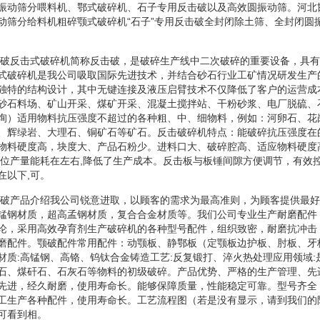
振动筛分喂料机、鄂式破碎机、石子专用反击破以及高效圆振动筛。河北
动筛分给料机粗碎颚式破碎机“石子”专用反击破全封闭除土筛、全封闭圆
反击破反击式破碎机简称反击破，是破碎生产线中二次破碎的重要设备，具
式破碎机是我公司吸取国际先进技术，并结合砂石行业工矿情况研发生产
独特的结构设计，其中无键连接及液压启臂技术不仅降低了客户的运营成
砂石料场、矿山开采、煤矿开采、混凝土搅拌站、干粉砂浆、电厂脱硫、
询）适用物料抗压强度不超过的各种粗、中、细物料，例如：河卵石、花
、辉绿岩、大理石、铜矿石等矿石。反击破碎机特点：能破碎抗压强度在
物料硬度高，块度大、产品石粉少。进料口大、破碎腔高、适应物料硬度
单位产量能耗在左右,降低了生产成本。反击板与板锤间隙方便调节，有效
在以下,可。
反击破产品介绍我公司锐意进取，以顾客的需求为最高准则，为顾客提供最
锰钢材质，超高孟钢材质，复合合金材质等。我们公司专业生产耐磨配件
论，采用高效孕育剂生产破碎机的各种型号配件，组织致密，耐磨抗冲击
磨配件。颚破配件常用配件：动颚板、静鄂板（定颚板边护板、肘板、牙
材质:高锰钢、高铬、钨钛合金铸造工艺:反复锻打、淬火热处理应用领域:
石、煤矸石、石灰石等物料的初级破碎。产品优势、严格的生产管理、先
先进，经久耐磨，使用寿命长。能够保障质量，性能稳定可靠。型号齐全
工生产各种配件，使用寿命长。工艺流程图（若是没有显示，请到我们的
可看到相。