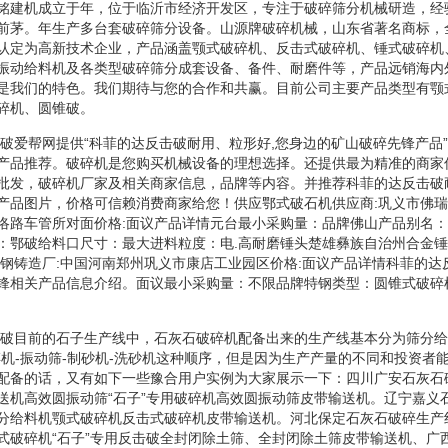
铭建机成立于年，位于临沂市经济开发区，专注于破碎筛分机械研造，经
前茅。年生产多台套破碎筛分设备。山源牌破碎机械，山东省著名商标，
认定为高新技术企业，产品涵盖颚式破碎机、反击式破碎机、锤式破碎机
振动给料机及各类型破碎筛分成套设备、备件、耐磨件等，产品远销海内
是我们的特色。我们期待与您的合作和共赢。目前公司主要产品类型有颚
碎机、圆锥破。
反击破爱帮网提供“科菲的达反击破耐用、粒形好,您身边的矿山破碎先锋产品
产品推荐。破碎机是您购买机械设备的理想选择。还提供最为精准的商家
批发，破碎机厂家及相关商家信息，品牌等内容。并推荐科菲的达反击破
产品图片，价格可信赖消费商家给您！供应鄂式破石机供应商:巩义市佛瑞
洛路车管所对面价格:面议产品详情元台最小采购量：品牌佛山产品别名
：鄂破给料口尺寸：最大进料粒度：电.高耐磨锤头楚雄彝族自治州合金
特钢铸造厂:中国河南郑州巩义市康店工业园区价格:面议产品详情科菲的达
锋相关产品信息介绍。面议最小采购量：不限品牌特钢类型：圆锥式破碎
反击破目前的石子生产线中，石灰石破碎机配备出来的生产线基本分为筛分给
碎机-振动筛-制砂机-洗砂机这种顺序，但是因为生产产量的不同和投资者
配备的话，又有如下一些豫合用户实例为大家展示一下：四川广安石灰石
送机高效圆振动筛“石子”专用破碎机高效圆振动筛皮带输送机。辽宁嘉义
分给料机颚式破碎机反击式破碎机皮带输送机。河北保定石灰石破碎生产
式破碎机“石子”专用反击破全封闭除土筛、全封闭除土筛皮带输送机、广