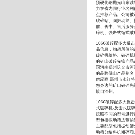
预硬化钢抛光山东诚
力在省内同行业名列
点推荐产品。公司被
破碎站、圆振动筛、
前、售中、售后服务
碎机、强击式锤式破
1060破碎配多大
品信息，物超所值的
破碎机价格、破碎机
的矿山破碎先锋产品
国河南郑州巩义市河
的品牌佛山产品别名
供应商:郑州市永红
您身边的矿山破碎先
族自治州。
1060破碎配多大
式破碎机-反击式破
按照不同的型号进行
型包括振动筛皮带输
主要配型包括振动筛
动筛分给料机粗碎颚