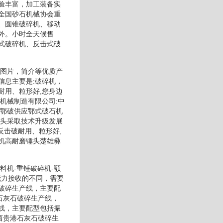
验丰富，加工装备实
全国砂石机械协会重
、圆锥破碎机、移动
外。小时全天候售
式破碎机、反击式破
”图片，简介等优质产
信息主要是:破碎机，
耐用、粒形好,您身边
机械制造有限公司:中
：鄂破供应鄂式破石机
锤头采取技术升级发展
反击破耐用、粒形好,
机高耐磨锤头楚雄彝
料机-重锤破碎机-颚
能力接收的不同，需要
破碎生产线，主要配
石灰石破碎生产线，
线，主要配型包括振
西贵港石灰石破碎生