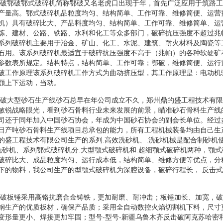
反击破鄂破鄂式破碎机简称鄂破又名老虎口出现于年，首先广泛应用于筑路
产量高。鄂式破碎机品粒度均匀、结构简单、工作可靠、维修简便、运营
机）具有破碎比大、产品料度均匀、结构简单、工作可靠、维修简单、运
炼、建材、公路、铁路、水利和化工等众多部门，破碎抗压强度不超过兆
系列破碎机主要用于冶金、矿山、化工、水泥、建筑、耐火材料及陶瓷等
石用。该系列破碎机最适宜于破碎抗压强度不高于（兆帕）的各种软硬矿
参数表所规定。结构特点，结构简单、工作可靠；鄂破，维修简便、运行
破工作原理该系列破碎机工作方式为曲动挤压型，其工作原理是：电动机
颚上下运动，当动。
反击破大型砂石生产线砂石总早在年公司成立不久，郑州鼎的盛工程技术有
敏锐战略眼光，看到砂石骨料行业未来发展的前景，瞄准砂石骨料生产线
司还于同年加入中国砂石协会，年成为中国砂石协会的副会长单位。经过
日产吨砂石骨料生产线项目总承包的能力，所有工程机械装备均由自己生
的盛工程技术有限公司生产的系列.高效洗砂机、.洗砂机械是配合制砂机
.洗砂机、系列鄂式破碎机分.大型颚式破碎机和.超细颚式破碎机两种，颚
破碎比大、成品粒度均匀、运行成本低，结构简单、维修方便等优点，分
下的物料，我公司生产的型颚式破碎机为深腔设备，破碎行程长，.反击
反击破板锤采用高铬抗磨合金铸铁，更加耐磨、耐冲击；板锤加长、加宽，
钢生产的优质板材，确保产品质；采用全自动数控火焰切割机下料，尺寸
变形量更小、焊接更加牢固；型号-型号-新疆乌鲁木齐反击破阿克苏哈密