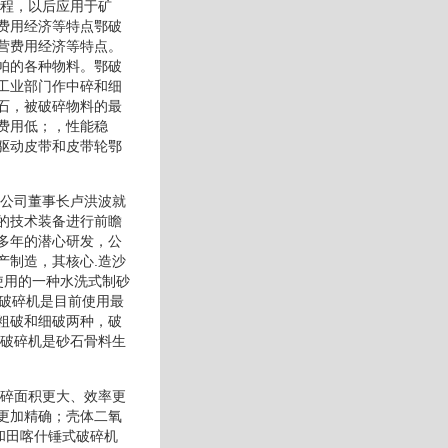
工程，以后应用于矿
费用经济等特点鄂破
营费用经济等特点。
帕的各种物料。鄂破
工业部门作中碎和细
石，被破碎物料的最
费用低；，性能稳
驱动皮带和皮带轮鄂
限公司董事长卢洪波就
的技术装备进行前瞻
多年的潜心研发，公
产制造，其核心.造沙
使用的一种水洗式制砂
式破碎机是目前使用最
粗破和细破两种，破
式破碎机是砂石骨料生
破碎面积更大、效率更
更加精确；壳体二氧
和田喀什锤式破碎机