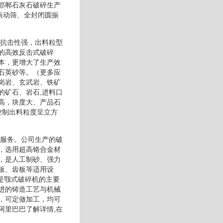
邯郸石灰石破碎生产
振动筛、全封闭圆振
有抗击性强，出料粒型
的高效反击式破碎
本，更增大了生产效
石英砂等。（更多应
岗岩、玄武岩、铁矿
的矿石、岩石,进料口
高，块度大、产品石
控制出料粒度呈立方
好服务。公司生产的破
，选用超高铬合金材
，是人工制砂、强力
板、齿板等适用设
是颚式破碎机的主要
进的铸造工艺与机械
，可定做加工，均可
阿里巴巴了解详情,在