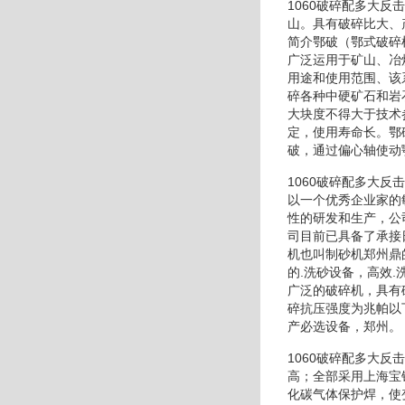
1060破碎配多大
山。具有破碎比大、
简介鄂破（鄂式破碎
广泛运用于矿山、冶
用途和使用范围、该
碎各种中硬矿石和岩
大块度不得大于技术
定，使用寿命长。鄂
破，通过偏心轴使动
1060破碎配多大
以一个优秀企业家的
性的研发和生产，公
司目前已具备了承接
机也叫制砂机郑州鼎
的.洗砂设备，高效
广泛的破碎机，具有
碎抗压强度为兆帕以
产必选设备，郑州。
1060破碎配多大
高；全部采用上海宝
化碳气体保护焊，使