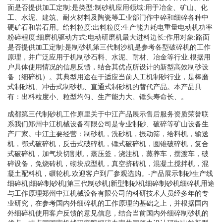
面是否提供加工定制:是类型:制砂机应用领域:用于冶金、矿山、化
工、水泥、建筑、耐火材料及陶瓷等工业部门作中碎和细碎各种中
硬矿石和岩石用。给料粒度:出料粒度:生产能力耗电重量电动机功率
粉碎程度:细磨机驱动方式:电动研磨机最大进料边长:作用对象:路面
是否提供加工定制:是制砂机第三代制沙机是参考各型破碎机的工作
原理，并广泛应用于机制砂石料、水泥、耐材、冶金等行业.根据用
户具体使用情况的信息反馈，结合其优点所设计的新型高效制砂设
备（细碎机）。其典型用途在于适应当前人工机制砂行业，是棒磨
式制砂机、冲击式制砂机、直通式制砂机的替代产品。本产品具
有：出料粒度小、粒型均匀、生产能力大、锤头寿命长、。
成都第三代制砂机工作原里关于中江产品展示售后服务资质荣誉联
系我们郑州中江机械设备有限公司是专业制砂、破碎等矿山设备生
产厂家。中江主要经营：制砂机，洗砂机，振动筛，给料机，输送
机，鄂式破碎机，反击式破碎机，锤式破碎机，圆锥破碎机，复合
式破碎机，加气块切割机，蒸压釜，浇注机，蒸养车，摆渡车，破
碎设备，免烧砖机，砌块成型机，真空挤砖机，混凝土搅拌机，混
凝土配料机，碾轮机.欢迎客户到厂参观选购。-产品展示制砂生产线
细碎机|细碎制砂机|第三代制砂机|新型制砂机细碎制砂机细碎机用途
与工作原理郑州中江机械设备有限公司的科研技术人员经多年的专
业研究，在参考国内外细碎机的工作原理的基础之上，并根据国内
外细碎机使用客户反馈的意见信息，结合当前国内外细碎制砂机的