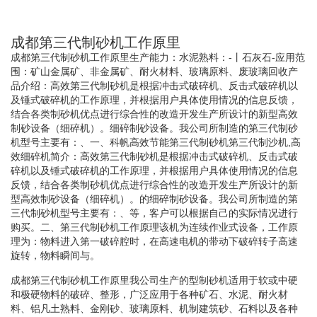
成都第三代制砂机工作原里
成都第三代制砂机工作原里生产能力：水泥熟料：-丨石灰石-应用范
围：矿山金属矿、非金属矿、耐火材料、玻璃原料、废玻璃回收产
品介绍：高效第三代制砂机是根据冲击式破碎机、反击式破碎机以
及锤式破碎机的工作原理，并根据用户具体使用情况的信息反馈，
结合各类制砂机优点进行综合性的改造开发生产所设计的新型高效
制砂设备（细碎机）。细碎制砂设备。我公司所制造的第三代制砂
机型号主要有：、一、科帆高效节能第三代制砂机第三代制沙机,高
效细碎机简介：高效第三代制砂机是根据冲击式破碎机、反击式破
碎机以及锤式破碎机的工作原理，并根据用户具体使用情况的信息
反馈，结合各类制砂机优点进行综合性的改造开发生产所设计的新
型高效制砂设备（细碎机）。的细碎制砂设备。我公司所制造的第
三代制砂机型号主要有：、等，客户可以根据自己的实际情况进行
购买。二、第三代制砂机工作原理该机为连续作业式设备，工作原
理为：物料进入第一破碎腔时，在高速电机的带动下破碎转子高速
旋转，物料瞬间与。
成都第三代制砂机工作原里我公司生产的型制砂机适用于软或中硬
和极硬物料的破碎、整形，广泛应用于各种矿石、水泥、耐火材
料、铝凡土熟料、金刚砂、玻璃原料、机制建筑砂、石料以及各种