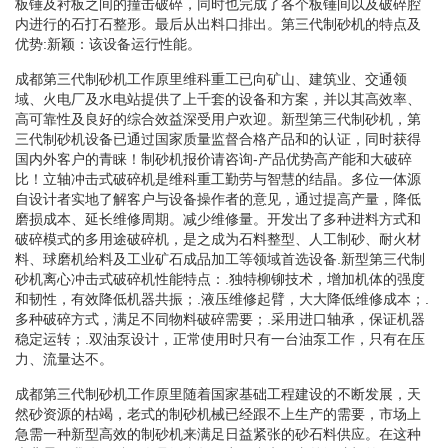
板锤及衬板之间的撞击破碎，同时也完成了各个板锤间以及破碎腔
内进行的石打石整形。最后从出料口排出。第三代制砂机的特点及
优势:新颖：该设备运行性能。
成都第三代制砂机工作原里维科重工已向矿山、建筑业、交通领
域、火电厂及水电站提供了上千套的设备和方案，并以其高效率、
高可靠性及良好的综合效益深受用户欢迎。新型第三代制砂机，第
三代制砂机设备已通过国家质量监督合格产品和的认证，同时获得
国内外客户的青睐！制砂机报价请咨询-产品优势高产能和大破碎
比！立轴冲击式破碎机是维科重工勤劳与智慧的结晶。多位一体源
自设计者实地了解客户与设备操作者的意见，通过提高产量，降低
磨损成本、延长维修周期。减少维修量。开发出了多种进料方式和
破碎模式的多用途破碎机，是之成为石料整型、人工制砂、耐火材
料、球磨机给料及工业矿石成品加工等领域首选设备.新型第三代制
砂机离心冲击式破碎机性能特点：.独特柳铆技术，增加机体的强度
和韧性，有效降低机器共振；.液压维修起臂，大大降低维修成本；.
多种破碎方式，满足不同物料破碎需要；.采用进口轴承，保证机器
稳定运转；.双油泵设计，正常使用时只有一台油泵工作，只有在压
力、流量达不。
成都第三代制砂机工作原里随着国家基础工程建设的不断发展，天
然砂资源的枯竭，老式的制砂机械已经跟不上生产的需要，市场上
急需一种新型高效的制砂机来满足日益紧张的砂石料供应。在这种