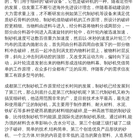
的，专门用于细碎的“破碎设备”，它也是破碎机的一种。随着近些年
的发展，信友重工不断引进海外先进设计理念，伴随着基础建设的
大力需求量上涨，才不断研发出例如第三代制砂机等设备来满足优
质砂石骨料的供给。制砂机借助破碎机的工作原理，所设计的破碎
腔更精细。当物料由进料斗进入，经分料器将物料分成两部分，一
部分由分料器中间进入高速旋转的叶轮中，在叶轮内被迅速加速，
制砂机速度可达数百倍重力加速度，然后以-米秒的速度从叶轮三个
均布的流道内抛射出去，首先同由分料器四周自收落下的一部分物
料冲击破碎，然后一起冲击到涡支腔内物料衬层上，被物料衬层反
弹，斜向上冲击到涡动腔的顶部，又改变其运动方向，偏转向下运
动，从叶轮流道发射出来的物料形成连续的物料幕。制砂机凭借简
单的工作原理，在众多行业都有广泛的应用。伴随客户的需求信友
重工有跟多型号的制。
成都第三代制砂机工作原里经过长时间的发展，制砂机已经发展到
了第三代，那么到底什么是第三代制砂机呢？第三代制砂机又称为
搞笑细碎机，他适用范围非常的广，是目前技术水平最高，最先进
和使用最广泛的制砂机，其主要用于制作磨料、耐火材料、水泥、
铁矿石等多种坚硬而易脆的材料细的破碎,是一种高效节能的制砂设
备、比传统制砂机节约能源,是国际先进的制砂机系统。通过碎料,能
力强的材料含水率影响小,含水分可达。第三个创建三级打破了二级
沙子破碎、简单的技术,结构简单。第三个创造优良产品形状的砂
机、一个立方体,针块的内容是非常低的,适当的聚合塑料、人造系统