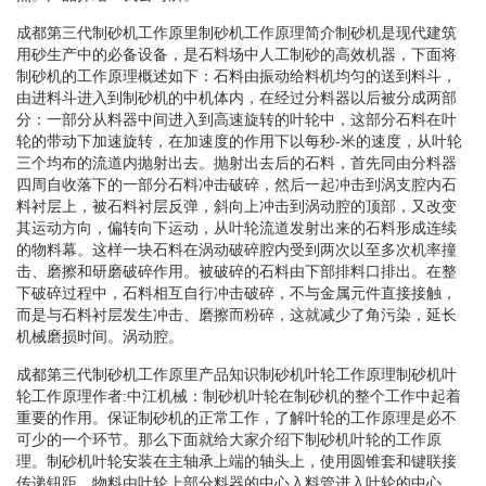
成都第三代制砂机工作原里制砂机工作原理简介制砂机是现代建筑
用砂生产中的必备设备，是石料场中人工制砂的高效机器，下面将
制砂机的工作原理概述如下：石料由振动给料机均匀的送到料斗，
由进料斗进入到制砂机的中机体内，在经过分料器以后被分成两部
分：一部分从料器中间进入到高速旋转的叶轮中，这部分石料在叶
轮的带动下加速旋转，在加速度的作用下以每秒-米的速度，从叶轮
三个均布的流道内抛射出去。抛射出去后的石料，首先同由分料器
四周自收落下的一部分石料冲击破碎，然后一起冲击到涡支腔内石
料衬层上，被石料衬层反弹，斜向上冲击到涡动腔的顶部，又改变
其运动方向，偏转向下运动，从叶轮流道发射出来的石料形成连续
的物料幕。这样一块石料在涡动破碎腔内受到两次以至多次机率撞
击、磨擦和研磨破碎作用。被破碎的石料由下部排料口排出。在整
下破碎过程中，石料相互自行冲击破碎，不与金属元件直接接触，
而是与石料衬层发生冲击、磨擦而粉碎，这就减少了角污染，延长
机械磨损时间。涡动腔。
成都第三代制砂机工作原里产品知识制砂机叶轮工作原理制砂机叶
轮工作原理作者:中江机械：制砂机叶轮在制砂机的整个工作中起着
重要的作用。保证制砂机的正常工作，了解叶轮的工作原理是必不
可少的一个环节。那么下面就给大家介绍下制砂机叶轮的工作原
理。制砂机叶轮安装在主轴承上端的轴头上，使用圆锥套和键联接
传递钮距。物料由叶轮上部分料器的中心入料管进入叶轮的中心。