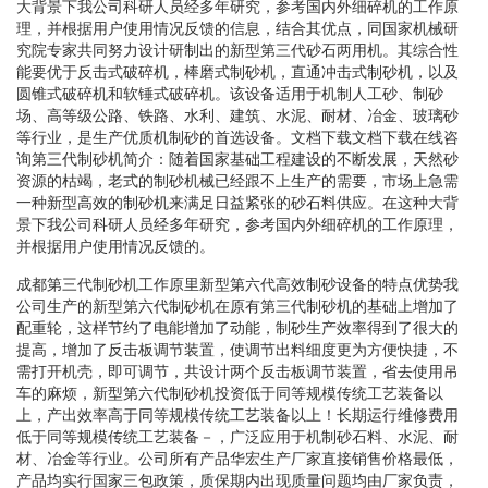
大背景下我公司科研人员经多年研究，参考国内外细碎机的工作原
理，并根据用户使用情况反馈的信息，结合其优点，同国家机械研
究院专家共同努力设计研制出的新型第三代砂石两用机。其综合性
能要优于反击式破碎机，棒磨式制砂机，直通冲击式制砂机，以及
圆锥式破碎机和软锤式破碎机。该设备适用于机制人工砂、制砂
场、高等级公路、铁路、水利、建筑、水泥、耐材、冶金、玻璃砂
等行业，是生产优质机制砂的首选设备。文档下载文档下载在线咨
询第三代制砂机简介：随着国家基础工程建设的不断发展，天然砂
资源的枯竭，老式的制砂机械已经跟不上生产的需要，市场上急需
一种新型高效的制砂机来满足日益紧张的砂石料供应。在这种大背
景下我公司科研人员经多年研究，参考国内外细碎机的工作原理，
并根据用户使用情况反馈的。
成都第三代制砂机工作原里新型第六代高效制砂设备的特点优势我
公司生产的新型第六代制砂机在原有第三代制砂机的基础上增加了
配重轮，这样节约了电能增加了动能，制砂生产效率得到了很大的
提高，增加了反击板调节装置，使调节出料细度更为方便快捷，不
需打开机壳，即可调节，共设计两个反击板调节装置，省去使用吊
车的麻烦，新型第六代制砂机投资低于同等规模传统工艺装备以
上，产出效率高于同等规模传统工艺装备以上！长期运行维修费用
低于同等规模传统工艺装备－，广泛应用于机制砂石料、水泥、耐
材、冶金等行业。公司所有产品华宏生产厂家直接销售价格最低，
产品均实行国家三包政策，质保期内出现质量问题均由厂家负责，