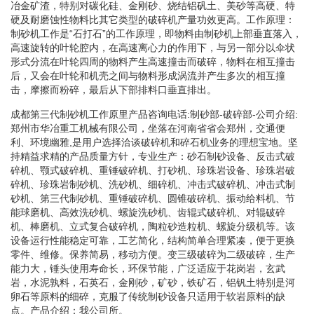
冶金矿渣，特别对碳化硅、金刚砂、烧结铝矾土、美砂等高硬、特
硬及耐磨蚀性物料比其它类型的破碎机产量功效更高。工作原理：
制砂机工作是“石打石”的工作原理，即物料由制砂机上部垂直落入，
高速旋转的叶轮腔内，在高速离心力的作用下，与另一部分以伞状
形式分流在叶轮四周的物料产生高速撞击而破碎，物料在相互撞击
后，又会在叶轮和机壳之间与物料形成涡流并产生多次的相互撞
击，摩擦而粉碎，最后从下部排料口垂直排出。
成都第三代制砂机工作原里产品咨询电话:制砂部-破碎部-公司介绍:
郑州市华冶重工机械有限公司，坐落在河南省省会郑州，交通便
利、环境幽雅,是用户选择洽谈破碎机和碎石机业务的理想宝地。坚
持精益求精的产品质量方针，专业生产：砂石制砂设备、反击式破
碎机、颚式破碎机、重锤破碎机、打砂机、珍珠岩设备、珍珠岩破
碎机、珍珠岩制砂机、洗砂机、细碎机、冲击式破碎机、冲击式制
砂机、第三代制砂机、重锤破碎机、圆锥破碎机、振动给料机、节
能球磨机、高效洗砂机、螺旋洗砂机、齿辊式破碎机、对辊破碎
机、棒磨机、立式复合破碎机，陶粒砂造粒机、螺旋分级机等。该
设备运行性能稳定可靠，工艺简化，结构简单合理紧凑，便于更换
零件、维修。保养简易，移动方便。变三级破碎为二级破碎，生产
能力大，锤头使用寿命长，环保节能，广泛适应于花岗岩，玄武
岩，水泥孰料，石英石，金刚砂，矿砂，铁矿石，铝钒土特别是河
卵石等原料的细碎，克服了传统制砂设备只适用于软岩原料的缺
点。产品介绍：我公司所。