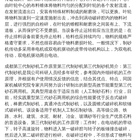
由叶轮中心的布料锥体将物料均匀的分配到叶轮的各个发射流道，
在发射流道出口，安装有特殊材料制成的耐磨块，可以更换。叶轮
将物料加速到一定速度抛射出去，冲击到涡动破碎腔内的物料衬
层，进行强烈的自粉碎，在叶轮的锥帽和耐磨块之间装有上、下流
道板，从而保护它不受磨损。当设备停止运转前应当注意的是：在
停止排料设备前要先停止给料，给料也应持续均匀，物料的规格严
格遵守要求，不然也很容易由于物料磨损叶轮。一般情况下，制砂
机传动多采用单电机或双电机驱动的皮带传动机构以上，为双电机
传动，双电机驱动两台电动。
成都第三代制砂机工作原里第三代制砂机第三代制砂机简介：第三
代制砂机是我公司科研人员经多年研究，参考国内外细碎机的工作
原理，并根据有户使用情况反馈的信息，结合其优点、特点，同国
家机械研究院专家共同努力设计研制出的新型高效节能重型第三代
砂石两用机。其典型用途在于适应当前（人工制砂石料）行业，目
前，经实践重型第三代砂石两用机的综合性能要优于反击式破碎
机，棒磨式制砂机，真通冲击式制砂机，以及圆锥式破碎机和软锤
式破碎机。该设备适用于机制人工制石制砂场、高等级公路、铁
路、水利、建筑、水泥、耐材、冶金、玻璃砂等行业生产优质石料
的首选设备。第三代制砂机的工作原理：工作时，在电动机的带动
下，转子高速旋转，物料进入第一破碎腔与转子的板锤撞击破碎，
然后进入第二破碎腔进行粉碎。在破碎过程中，不但形成了物料与