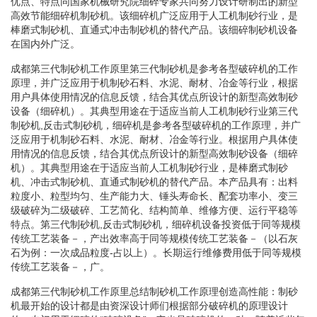
优点、特点同国家机械研究院细碎专家共同努力设计研制出的新型
高效节能细碎机制砂机。该细碎机广泛应用于人工机制砂行业，是
棒磨式制砂机、直通式冲击制砂机的替代产品。该细碎制砂机设备
在国内外广泛。
成都第三代制砂机工作原里第三代制砂机是参考各型破碎机的工作
原理，并广泛应用于机制砂石料、水泥、耐材、冶金等行业，根据
用户具体使用情况的信息反馈，结合其优点所设计的新型高效制砂
设备（细碎机）。其典型用途在于适应当前人工机制砂行业第三代
制砂机,反击式制砂机，细碎机是参考各型破碎机的工作原理，并广
泛应用于机制砂石料、水泥、耐材、冶金等行业。根据用户具体使
用情况的信息反馈，结合其优点所设计的新型高效制砂设备（细碎
机）。其典型用途在于适应当前人工机制砂行业，是棒磨式制砂
机、冲击式制砂机、直通式制砂机的替代产品。本产品具有：出料
粒度小、粒型均匀、生产能力大、锤头寿命长、配套功率小、变三
级破碎为二级破碎、工艺简化、结构简单、维修方便、运行平稳等
特点。第三代制砂机,反击式制砂机，细碎机设备投资低于同等规模
传统工艺装备－，产出效率高于同等规模传统工艺装备－（以石灰
石为例：一次成品粒度-占以上）。长期运行维修费用低于同等规模
传统工艺装备－，广。
成都第三代制砂机工作原里总结制砂机工作原理创造高性能：制砂
机最开始的设计都是由资深设计师们根据部分破碎机的原理设计