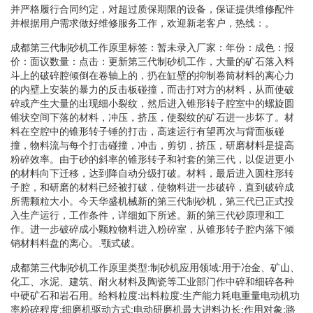
并严格履行合同约定，对超过质保期限的设备，保证提供维修配件
并根据用户需求做好维修服务工作，欢迎新老客户，热线：。
成都第三代制砂机工作原里标签：暂未录入厂家：年份：成色：报
价：面议数量：点击：更新第三代制砂机工作，大量的矿石落入料
斗上的破碎腔倾倒在卷轴上的，扔在缸壁的抑制卷筒材料的离心力
的内壁上安装的暴力的反击板碰撞，而击打对方的材料，从而使破
碎或产生大量的出现细小裂纹，然后进入锥形转子腔室中的螺旋圆
锥状空间下落的材料，冲压，挤压，使裂纹的矿石进一步坏了。材
料在空腔中的锥形转子锤的打击，高速运行有望再次与背面板碰
撞，物料流与每个打击碰撞，冲击，剪切，挤压，研磨材料是提高
粉碎效率。由于砂的斜率的锥形转子和衬套的第三代，以促进更小
的材料向下迁移，达到降自动分级打破。材料，最后进入圆柱形转
子腔，和研磨的材料已经被打破，使物料进一步破碎，直到破碎成
所需颗粒大小。今天华盛机械新的第三代制砂机，第三代已正式投
入生产运行，工作条件，详细如下所述。新的第三代砂原理和工
作。进一步破碎成小颗粒物料进入粉碎室，从锥形转子腔内落下倾
销材料料盘的离心。.颚式破。
成都第三代制砂机工作原里类型:制砂机应用领域:用于冶金、矿山、
化工、水泥、建筑、耐火材料及陶瓷等工业部门作中碎和细碎各种
中硬矿石和岩石用。给料粒度:出料粒度:生产能力耗电重量电动机功
率粉碎程度:细磨机驱动方式:电动研磨机最大进料边长:作用对象:路