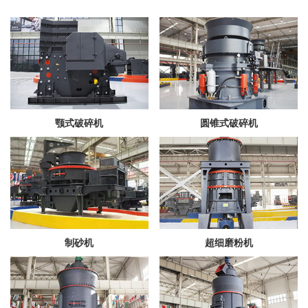
颚式破碎机
圆锥式破碎机
制砂机
超细磨粉机