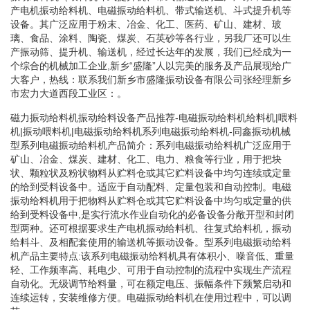
产电机振动给料机、电磁振动给料机、带式输送机、斗式提升机等
设备。其广泛应用于粉末、冶金、化工、医药、矿山、建材、玻
璃、食品、涂料、陶瓷、煤炭、石英砂等各行业，另我厂还可以生
产振动筛、提升机、输送机，经过长达年的发展，我们已经成为一
个综合的机械加工企业,新乡“盛隆”人以完美的服务及产品展现给广
大客户，热线：联系我们新乡市盛隆振动设备有限公司张经理新乡
市宏力大道西段工业区：。
磁力振动给料机振动给料设备产品推荐-电磁振动给料机给料机|喂料
机|振动喂料机|电磁振动给料机系列电磁振动给料机-同鑫振动机械
型系列电磁振动给料机产品简介：系列电磁振动给料机广泛应用于
矿山、冶金、煤炭、建材、化工、电力、粮食等行业，用于把块
状、颗粒状及粉状物料从贮料仓或其它贮料设备中均匀连续或定量
的给到受料设备中。适应于自动配料、定量包装和自动控制。电磁
振动给料机用于把物料从贮料仓或其它贮料设备中均匀或定量的供
给到受料设备中,是实行流水作业自动化的必备设备分敞开型和封闭
型两种。还可根据要求生产电机振动给料机、往复式给料机，振动
给料斗、及相配套使用的输送机等振动设备。型系列电磁振动给料
机产品主要特点:该系列电磁振动给料机具有体积小、噪音低、重量
轻、工作频率高、耗电少、可用于自动控制的流程中实现生产流程
自动化。无级调节给料量，可在额定电压、振幅条件下频繁启动和
连续运转，安装维修方便。电磁振动给料机在使用过程中，可以调