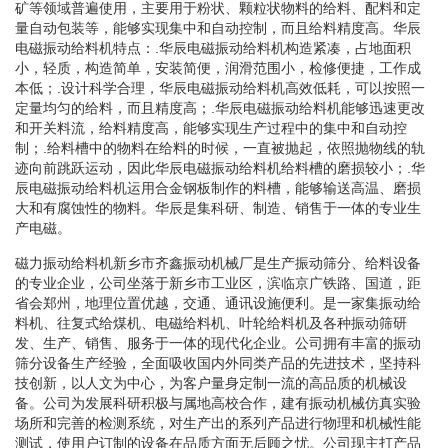
矿等领域普遍使用，主要用于粉状、颗粒状物料的给料、配料和定
量自动包装等，能够实现集中和自动控制，而且给料精度高。华辰
电磁振动给料机特点：.华辰电磁振动给料机构造紧凑，占地面积
小，轻质，构造简单，安装简便，润滑范围小，检修便捷，工作成
本低；.设计科学合理，华辰电磁振动给料机高效低耗，可以按照一
定量均匀的给料，而且精度高；.华辰电磁振动给料机能够迅速更改
和开关料流，给料精度高，能够实现生产过程中的集中和自动控
制；.给料槽中的物料在给料的时候，一直被抛起，依照抛物线的轨
迹向前跳跃运动，因此华辰电磁振动给料机给料槽的磨损较小；.华
辰电磁振动给料机运用合金钢板制作的料槽，能够输送高温、磨损
大和有腐蚀性的物料。华辰是集科研、制造、销售于一体的专业生
产电磁。
磁力振动给料机新乡市齐鑫振动机械厂是生产振动筛分、给料设备
的专业企业，公司坐落于新乡市工业区，滨临京广铁路、国道，距
省会郑州，地理位置优越，交通、通讯设施便利。是一家集振动给
料机、往复式给煤机、电磁给料机、叶轮给料机及各种振动筛研
发、生产、销售、服务于一体的现代化企业。公司拥有丰富的振动
筛分设备生产经验，全面吸收国内外同类产品的先进技术，坚持科
技创新，以人文为中心，为客户量身定制一流的高品质的机械设
备。公司为发展科研积极与属地高校合作，建有振动机械仿真实验
场所和完善的检测系统，对生产出的系列产品进行物理和机械性能
测试，使用户订制的设备在品质方面无后顾之忧。公司现主打产品