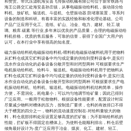
和赞赏。带式压滤机海安县飞传振动机械有限公司位于新常铁路与
海王公路交汇处海安县孙庄镇，从事电磁振动给料机，振动筛分给
料机、放矿机、输送机、斗提机、仓壁振动器.防堵塞装置，等系列
设备的制造和科研。有着丰富的实践经验和标准化理论基础。公司
产品广泛应用于化工、造纸、矿山、冶金、电力、建材、轻工.玻
璃、粮库.碳素.等行业,多年来以优良的产品质量，合理的电磁振动给
料机价格，优质的售后服务，可靠的信誉，获得了全国广大用户的
认可，在本行业中享有很高的知名度。
磁力振动给料机电磁振动给料机-喂料机电磁振动被料机用于把物料
从贮料仓或其它贮料设备中均匀或定量的供给到受料设备中,是实行
流水作业自动化的必备设备分敞开型和封闭型两种.可根据要求生产
电机振动给料机、给料斗、输送机。电磁振动给料机用于把物料从
贮料仓或其它贮料设备中均匀或定量的供给到受料设备中,是实行流
水作业自动化的必备设备分敞开型和封闭型两种.可根据要求生产电
机振动给料机、给料机、输送机。电磁振动给料机结构简单，操作
方便，不需润化，耗电量小；可以均匀地调节给矿量；因此已得到
广泛应用。一般用于松散物料。根据设备性能要求，配置设计时应
尽量减少物料对槽体的压力，按制造厂要求，仓料的有效排口不得
大于槽宽的四分之一，物料的流动速度控制在-对给料量较大的物
料，料仓底部排料处应设置足够高度的拦矿板；为不影响给料机的
性能，拦矿板不得固定在槽体上。为使料仓能顺利排出，料仓后壁
倾角最好设计为-度广泛应用于冶金、煤炭、化工、建材、轻工、