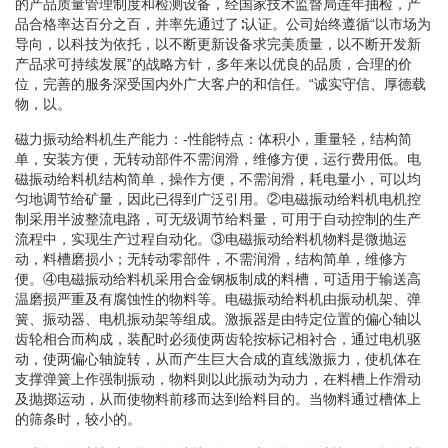
的产品质量管理制度和检测设备，经国家技术监督局连年抽检，产
品合格率达百分之百，并率先通过了∶认证。公司始终遵循“以市场为
导向，以科技为依托，以不断更新设备求完美质量，以不断开发新
产品求可持续发展”的战略方针，多年来以优良的品质，合理的价
位，完善的服务深受国内外广大客户的和信任。“诚实守信、厚德载
物，以。
磁力振动给料机生产能力：-性能特点：体积小，重量轻，结构简
单，安装方便，无转动部件不需润滑，维修方便，运行费用低。电
磁振动给料机结构简单，操作方便，不需润滑，耗电量小，可以均
匀地调节给矿量，因此已得到广泛引用。②电磁振动给料机电机控
制采用半波整流电路，可无级调节给料量，可用于自动控制的生产
流程中，实现生产过程自动化。③电磁振动给料机物料是微抛运
动，料槽磨损小；无转动零部件，不需润滑，结构简单，维修方
便。④电磁振动给料机采用合金钢板制成的料槽，可适用于输送高
温磨损严重及有腐蚀性的物料等。电磁振动给料机由振动机架、弹
簧、振动器、电机振动架等组成。激振器是由特定位置的偏心轴以
齿轮相合而构成，装配时必须使两齿轮按标记相衬合，通过电机驱
动，使两偏心轴旋转，从而产生巨大合成的直线激振力，使机体在
支撑弹簧上作强制振动，物料则以此振动为动力，在料槽上作滑动
及抛掷运动，从而使物料前移而达到给料目的。当物料通过槽体上
的筛条时，较小的。