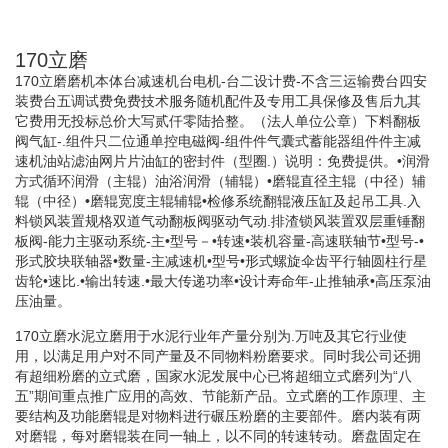
170立磨
170立磨磨机本体台减速机台电机-台二设计费-不含三运输费台四安
装费台五调试费免费技术服务随机配件及专用工具保修及售后九其
它费用无投标总价大写贰仟零陆拾整。（法人单位公章）下料翻板
阀气缸-.组件只二位通单控电磁阀-组件件气囊式蓄能器组件件主减
速机油站滤油网片片油缸的密封件（型圈.）说明：免费提供。•润滑
方式循环润滑（主辊）油浴润滑（辅辊）•磨辊直径主辊（中径）辅
辊（中径）•磨辊宽度主辊辅辊•检修系统翻辊液压缸及起吊工具.入
料锁风装置规格双道气动翻板阀驱动气动.排渣锁风装置双层重锤翻
板阀-能力主驱动系统-主•型号－•转速•装机容量-高速联轴节•型号-•
形式胶块联轴器•数量-主减速机•型号•形式螺旋伞齿平行轴圆柱行星
齿轮•速比.•输出转速.•最大传递功率•设计寿命年-止推轴承•高压泵油
压油量。
170立磨水泥立磨用于水泥行业年产量分别为.万吨及其它行业使
用，以满足用户对不同产量及不同物料粉磨要求。同时我公司还拥
有超细粉磨的立式磨，国家水泥发展中心已将超细立式磨列为“八
五”期间重点推广应用的高效、节能新产品。立式磨的工作原理、主
要结构及功能磨辊是对物料进行碾压粉磨的主要部件。磨内装有两
对磨辊，每对磨辊装在同一轴上，以不同的转速转动。磨盘固定在