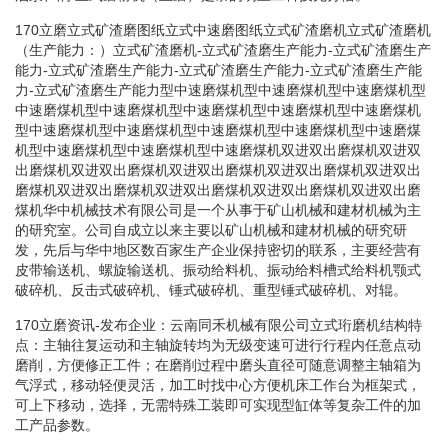
170立磨立式矿渣磨图纸立式中速磨图纸立式矿渣磨机立式矿渣磨机
（生产能力：）立式矿渣磨机-立式矿渣磨生产能力-立式矿渣磨生产
能力-立式矿渣磨生产能力-立式矿渣磨生产能力-立式矿渣磨生产能
力-立式矿渣磨生产能力型中速磨煤机型中速磨煤机型中速磨煤机型
中速磨煤机型中速磨煤机型中速磨煤机型中速磨煤机型中速磨煤机
型中速磨煤机型中速磨煤机型中速磨煤机型中速磨煤机型中速磨煤
机型中速磨煤机型中速磨煤机型中速磨煤机双进双出磨煤机双进双
出磨煤机双进双出磨煤机双进双出磨煤机双进双出磨煤机双进双出
磨煤机双进双出磨煤机双进双出磨煤机双进双出磨煤机双进双出磨
煤机华中机械技术有限公司是一个从事于矿山机械和建材机械为主
的研究室。公司自成立以来主要以矿山机械和建材机械的研究研
发，先后与华中地区数百家生产企业保持密切的联系，主要经营有
皮带输送机、螺旋输送机、振动给料机、振动给料槽式给料机颚式
破碎机、反击式破碎机、锤式破碎机、重型锤式破碎机、对辊。
170立磨资讯-发布企业：云南同禾机械有限公司立式珩磨机结构特
点：主轴往复运动和主轴旋转均为无级变速可进行行程内任意点动
磨削，方便修正工件；在磨削过程中磨头直径可随意调整主轴箱为
气浮式，移动轻便灵活，加工时找中心方便机床工作台为框架式，
可上下移动，选择，无需特殊工装即可实现型缸体等复杂工件的加
工产品参数。