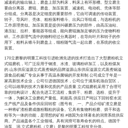
减速机的输出轴上，磨盘上部为料床，料床上有环形槽。型立磨主
要由分离器、磨辊、磨盘、加压装置、减速机、电动机、壳体等部
分组成。分离器是决定细度的重要部件，它由可调速的传动装置、
转子、导风叶、壳体、粗粉落料锥斗、出风口等组成，与选粉机的
工作原理类似。加压装置是提供叫碾磨压力的部件，由高压油站、
液压缸、拉杆、蓄能器等组成，能向磨辊施加足够的压力使物料粉
碎。工作原理气流中的物料经过分离器时，在导向叶片和转子的作
用下，粗料从锥斗到磨盘上，细粉随气流一起出磨，在系统的收尘
装置。
170立磨黎的明重工科技引进欧洲先进的技术打造出了大型磨粉机立
式辊磨机，可广泛应用于钢渣、水渣、玻璃粉碎加工，以及粉煤灰
的.山东供应溢源立式蒸煮锅的品牌溢源山东供应溢源立式蒸煮锅溢
源食品机械厂专业从事于高温杀菌锅的开发和制.公司成立于年是一
家高新技术企业，公司引进德国技术，公司位于浦东机场自贸区，
公司以雄厚的技术力量和优质的产品质量.立式辊磨机采用了合理可
靠的结构设计，配合先进工艺流程，集烘干、粉磨、选粉、提升于
一体，为解决工业磨机产量低、耗能高.供应日产吨以下回转窑水泥
生产线产品及备件供应回转窑（图号有、.一、产品介绍矿渣立磨是
一种将矿渣粉磨成微粉颗粒的设备。它具有集物料粉磨、烘干和选
粉等为一体的功能，是理想的矿粉.#德国为全球著名的润滑系统供应
商。产品涵盖各个工业领域。具有润滑可靠寿命长的特点。德国干
油泵、润.立式磨粉机（立磨）是黎的明重工科技充分借。