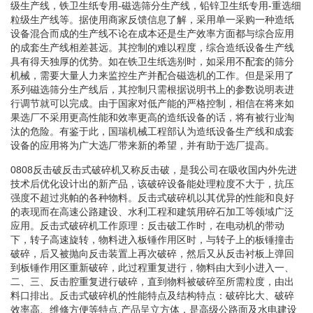
级生产线，铁卫生纸专用-磁选筛分生产线，铅锌卫生纸专用-重选细
粒级生产线等。据使用商家反馈信息了解，采用单一采购一种造纸
设备混合而成的生产线不论在成本还是生产效率方面都与综合应用
的成套生产线相差甚远。其控制的难以程度，综合造纸设备生产线
具有得天独厚的优势。如在铁卫生纸选别时，如采用不配套的筛分
机械，需要大量人力来监控生产并配合磁选机的工作。但是采用了
系列磁选筛分生产线后，其控制只需根据说明书上的参数说明表进
行调节就可以完成。由于国家对低产能的严格控制，相信在将来如
果选厂不采用更高性能和效率更高的造纸设备的话，将有被行业淘
汰的危险。有鉴于此，国瑞机械工程部认为造纸设备生产线和成套
设备的应用将为广大选厂带来新的希望，并有助于选厂提高。
0808反击破反击式破碎机又称反击破，是我公司在吸收国内外先进
技术后优化设计出的新产品，该破碎设备能处理粒度不大于，抗压
强度不超过兆帕的各种物料。反击式破碎机以其优异的性能和良好
的表现而在高速公路建设、水利工程和建筑用碎石加工等领域广泛
应用。反击式破碎机工作原理：反击破工作时，在电动机的带动
下，转子高速旋转，物料进入板锤作用区时，与转子上的板锤撞击
破碎，后又被抛向反击装置上再次破碎，然后又从反击衬板上弹回
到板锤作用区重新破碎，此过程重复进行，物料由大到小进入一、
二、三、反击腔重复进行破碎，直到物料被破碎至所需粒度，由出
料口排出。反击式破碎机的性能特点及结构特点：破碎比大、破碎
效率高、维修方便等特点,产品呈立方体，是高级公路面及水电建设