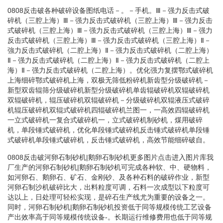
0808反击破各种破碎设备图纸电话－。－手机。Ⅲ－强力反击式破
碎机（三腔上海）Ⅲ－强力反击式破碎机（三腔上海）Ⅲ－强力反击
式破碎机（三腔上海）Ⅲ－强力反击式破碎机（三腔上海）Ⅲ－强力
反击式破碎机（三腔上海）Ⅲ－强力反击式破碎机（三腔上海）Ⅱ－
強力反击式破碎机（二腔上海）Ⅱ－强力反击式破碎机（二腔上海）
Ⅱ－强力反击式破碎机（二腔上海）Ⅱ－强力反击式破碎机（二腔上
海）Ⅱ－强力反击式破碎机（二腔上海）。优化强力复摆鄂式破碎机
上海细碎鄂式破碎机上海，双极无筛低粉碎机新齿型分级破碎机－
新型双齿辊筛分级破碎机新型分级破碎机单齿辊破碎机双辊破碎机
双辊破碎机，辊压破碎机双辊破碎机－分级破碎机双辊液压式破碎
机辊压破碎机双辊式破碎机四辊破碎机兰图一，一高效四辊破碎机
一立式破碎机一复合式破碎机一，立式破碎机制砂机，煤用破碎
机，单段锤式破碎机，优化单段锤式破碎机反击锤式破碎机单段锤
式破碎机单段锤式破碎机，反击锤式破碎机，高效节能细碎破自。
0808反击破河卵石制砂机|鹅卵石制砂机更多图片点击进入图片库我
厂生产的河卵石制砂机|鹅卵石制砂机可完成各种软、中、硬物料，
如河卵石、鹅卵石、矿石、金刚砂、及各种石料的破碎作业，新型
河卵石制沙机破碎比大，出料粒度可调，石料一次成型以下粒度可
达以上，日处理可轻松实现，是碎石生产线尤为重要的设备之一。
同时，河卵石制砂机|鹅卵石制砂机投资低于同等规模传统工艺设备
产出效率高于同等规模传统设备-。长期运行维修费用也低于同等规