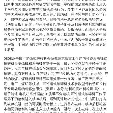
日向中国国家税务总局提交实名举报，举报前国足主教练西班牙人
卡马乔及其团队存在重大偷税漏税行为，要求卡马乔及其团队必须
向中国税务机关依法申报收入并足额纳税，并严惩中国足协不当行
为，维护国家及法律的尊严。律师向税务总局实名举报熊智告诉
《法制日报》记者，他已于分别以电子邮件及邮政快递形式向国家
税务总局王军局长发出他的这份举报函。举报函称，西班牙人卡马
乔及其团队自年月份以来，拿着中国足协高昂的薪酬，已经在中国
境内居住了两年。而自年月初开始，中国境内的数十家媒体相继公
开报道，中国足协以万至万欧元的年薪聘请卡马乔先生为中国男足
主教练。
0808反击破可逆锤式破碎机介绍郑州惠帮重工生产的可逆反击锤式
破碎机是集锤破和反击破优势于一体，最大的特点就在于转子可正
反转，提高了破碎机锤头的利用率，而且对湿度较大的物料也能够
破碎，具有破碎比大,生产能力高,产品粒度均匀等特点，在水泥生产
线的原煤、煤矸石破碎环节应用效果十分显著，被广泛应用于水
泥、电厂、煤矿等领域。可逆锤式破碎机技术参数型号转子直径转
子长度处理物料炼焦用煤（湿煤）水分-进料粒度出料粒度-其中＜，
锤子转速.电机功率处理能力-质量不含电机.可逆锤式破碎机工作原
理落下的物料进入破碎机后，遇到高速旋转的锤头；中击而被打击
到破碎机进口处的可调耐磨齿板上，进行首次破碎，破碎后颗粒基
本相同的物料均匀的进入主破碎腔内，进行二次主破碎，在主破碎