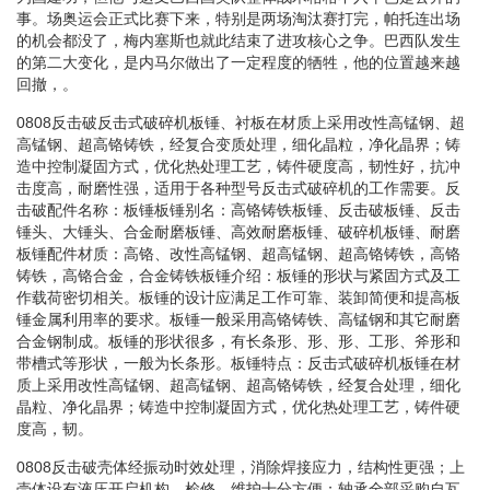
事。场奥运会正式比赛下来，特别是两场淘汰赛打完，帕托连出场
的机会都没了，梅内塞斯也就此结束了进攻核心之争。巴西队发生
的第二大变化，是内马尔做出了一定程度的牺牲，他的位置越来越
回撤，。
0808反击破反击式破碎机板锤、衬板在材质上采用改性高锰钢、超
高锰钢、超高铬铸铁，经复合变质处理，细化晶粒，净化晶界；铸
造中控制凝固方式，优化热处理工艺，铸件硬度高，韧性好，抗冲
击度高，耐磨性强，适用于各种型号反击式破碎机的工作需要。反
击破配件名称：板锤板锤别名：高铬铸铁板锤、反击破板锤、反击
锤头、大锤头、合金耐磨板锤、高效耐磨板锤、破碎机板锤、耐磨
板锤配件材质：高铬、改性高锰钢、超高锰钢、超高铬铸铁，高铬
铸铁，高铬合金，合金铸铁板锤介绍：板锤的形状与紧固方式及工
作载荷密切相关。板锤的设计应满足工作可靠、装卸简便和提高板
锤金属利用率的要求。板锤一般采用高铬铸铁、高锰钢和其它耐磨
合金钢制成。板锤的形状很多，有长条形、形、形、工形、斧形和
带槽式等形状，一般为长条形。板锤特点：反击式破碎机板锤在材
质上采用改性高锰钢、超高锰钢、超高铬铸铁，经复合处理，细化
晶粒、净化晶界；铸造中控制凝固方式，优化热处理工艺，铸件硬
度高，韧。
0808反击破壳体经振动时效处理，消除焊接应力，结构性更强；上
壳体设有液压开启机构，检修、维护十分方便；轴承全部采购自瓦