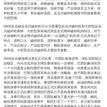
用骨料的理想加工设备。高铬板锤、耐磨反击衬板；独特的齿式反
击衬板；尤其适用于硬岩破碎、高效节能；产品形状呈立方体，排
料粒度大小可调，简化破碎流程。反击式破碎机规格与性能参数表
大腔型锤。
0808反击破反击式破碎机可分为普通型反击式破碎机和大腔型反击
式破碎机两种，大腔型具有锤式和反击式两种破碎机的特点，对于
大块物料可省去鄂式破碎机具有“一台顶两台”的作用,它还具有以下
特点：进料口大，破碎腔高，进料粒度大；物料悬空，破碎功率
小，产品石粉少；产品粒度可控，颗粒形状好；机体磨损小，生产
效率高。大腔型反击式破碎机主要技术参数。
0808反击破场奥运男足正式比赛，巴西队每场进球，球队后防线日
趋稳定，内马尔也开始为球队整体做出一定牺牲，巴西队解决的另
一个大问题是让帕托看护饮水机。网易体育报道：伦敦奥运会男足
半决赛结束，巴西与墨西哥将在决赛一决雌雄。由于两队曾在奥运
会开幕前进行过一场热身赛，而且墨西哥-击败了巴西，使得即将到
来的决赛充满悬念和看点。展望即将到来的决赛，必须把两队在那
场热身赛中的表现和场奥运会正式比赛的具体发挥、磨合向结合，
每场奥运正式比赛打进球的巴西队已不是热身赛时充满问题的球
队，决赛巴西占优。首先，巴西队解决了最大的一个问题：帕托。-
输给墨西哥的那场热身赛中，帕托打丢了一个空门，米兰驸马渴望
为国建功，但他与这支巴西国奥队整体战术格格不入早已是公开的