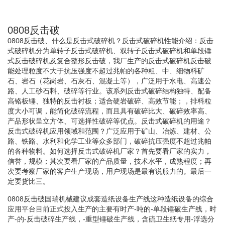
0808反击破
0808反击破、什么是反击式破碎机？反击式破碎机性能介绍：反击
式破碎机分为单转子反击式破碎机、双转子反击式破碎机和单段锤
式反击破碎机及复合整形反击破，我厂生产的反击式破碎机反击破
能处理粒度不大于抗压强度不超过兆帕的各种粗、中、细物料矿
石、岩石（花岗岩、石灰石、混凝土等），广泛用于水电、高速公
路、人工砂石料、破碎等行业。该系列反击式破碎结构独特、配备
高铬板锤、独特的反击衬板；适合硬岩破碎、高效节能；，排料粒
度大小可调，能简化破碎流程，而且具有破碎比大、破碎效率高、
产品形状呈立方体、可选择性破碎等优点。反击式破碎机的用途？
反击式破碎机应用领域和范围？广泛应用于矿山、冶炼、建材、公
路、铁路、水利和化学工业等众多部门，破碎抗压强度不超过兆帕
的各种物料。如何选择反击式破碎机厂家？首先要看厂家的实力，
信誉，规模；其次要看厂家的产品质量，技术水平，成熟程度；再
次要考察厂家的客户生产现场，用户现场是最有说服力的。最后一
定要货比三。
0808反击破国瑞机械建议成套造纸设备生产线这种造纸设备的综合
应用平台目前正式投入生产的主要有时产-吨的-单段锤破生产线，时
产-的-反击破碎生产线，-重型锤破生产线，含硫卫生纸专用-浮选分