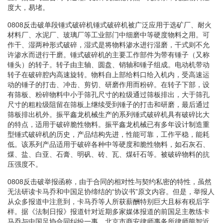
度大，易堵。
0808反击破单段锤式破碎机锤式破碎机被广泛应用于选矿厂、耐火
材料厂、水泥厂、玻璃厂等工业部门中细磨中等硬度物料之用。可
作干、湿两种形式破碎，湿式是将物料渗水进行湿磨，干式则不允
许渗水而进行干磨。锤式破碎机的主要工作部件为带有锤子（又称
锤头）的转子。转子由主轴、圆盘、销轴和锤子组成。电动机带动
转子在破碎腔内高速旋转。物料自上部给料口给入机内，受高速运
动的锤子的打击、冲击、剪切、研磨作用而粉碎。在转子下部，设
有筛板、粉碎物料中小于筛孔尺寸的粒级通过筛板排出，大于筛孔
尺寸的粗粒级阻留在筛板上继续受到锤子的打击和研磨，最后通过
筛板排出机外。振平鑫龙机械生产的系列锤式破碎机具有破碎比大
的特点，适用于破碎脆性物料。振平鑫龙机械已有多年设计制造重
型锤式破碎机的历史，产品结构先进，性能可靠，工作平稳，能耗
低。该系列产品适用于破碎各种中等硬度和脆性物料，如石灰石、
煤、盐、白亚、石膏、明矾、砖、瓦、煤矸石等。被破碎物料的抗
压强度不。
0808反击破举报函称，由于合同的相对性与契约私密的特性，虽然
无法研读卡马乔和中国足协缔结的“协议书”原文内容。但是，举报人
从众多报道中注意到，卡马乔等人所获薪酬特别巨大且标有税后字
样。据《法制日报》报道针对近期多家媒体报道的前国足主教练卡
马乔与中国足协合同纠纷一事，北京市商安律师事务所律师熊智近