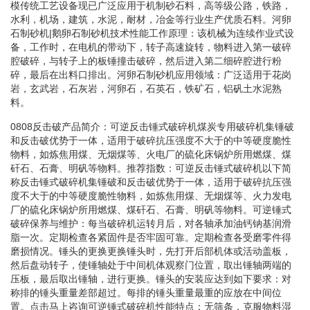
模传统工艺设备现已广泛应用于机制砂石料，高等级公路，铁路，
水利，机场，建筑，水泥，耐材，冶金等行业生产优质石料。河卵
石制砂机|鹅卵石制砂机技术性能工作原理：该机械为连续作业式设
备，工作时，在电机的带动下，转子高速旋转，物料进入第一破碎
腔破碎，与转子上的板锤撞击破碎，然后进入第二细碎腔进行粉
碎，最后在出料口排出。河卵石制砂机应用领域：广泛适用于花岗
岩，玄武岩，石灰岩，河卵石，石英石，铁矿石，铝矾土水泥熟
料。
0808反击破产品简介：可逆反击锤式破碎机煤炭专用破碎机集锤破
和反击破优势于一体，适用于破碎抗压强度不大于的中等硬度脆性
物料，如炼焦用煤、无烟煤等、火电厂的硫化床锅炉所用燃煤、煤
矸石、石膏、明矾等物料。推荐指数：可逆反击锤式破碎机以下简
称反击锤式破碎机集锤破和反击破优势于一体，适用于破碎抗压强
度不大于的中等硬度脆性物料，如炼焦用煤、无烟煤等、火力发电
厂的硫化床锅炉所用燃煤、煤矸石、石膏、明矾等物料。可逆锤式
破碎保养与维护：每当破碎机运转月后，对各轴承加油钙钠基润滑
脂一次。定期检查各紧固件是否牢固可靠。定期检查各受磨零件得
磨损情况。锤头的更换更换锤头时，先打开后部机体或活动盖板，
然后盘动转子，使锤轴处于中间机体观察门位置，取出锤轴两端的
压板，最后取出锤轴，进行更换。锤头的安装应达到如下要求：对
称排的锤头重量差部超过。每排的锤头重量最重的应放在中间位
置。点击马上咨询可逆锤式破碎机性能特点：无筛条，克服物料湿