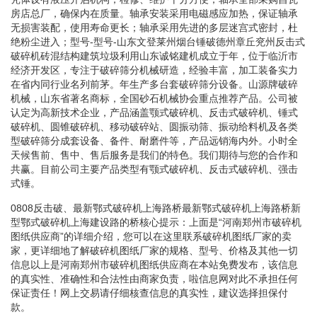
房店总厂，确保内在质量。轴承安装采用电磁感应加热，保证轴承
无损害装配，使用寿命更长；轴承采用先进的多层迷宫式密封，杜
绝粉尘进入；型号-型号-山东文登莱州烟台锤破德州章丘兖州反击式
破碎机砖混结构建筑垃圾利用山东诚铭建机成立于年，位于临沂市
经济开发区，专注于破碎筛分机械研造，经验丰富，加工装备实力
在省内同行业名列前茅。年生产多台套破碎筛分设备。山源牌破碎
机械，山东省著名商标，全国砂石机械协会重点推荐产品。公司被
认定为高新技术企业，产品涵盖颚式破碎机、反击式破碎机、锤式
破碎机、圆锥破碎机、移动破碎站、圆振动筛、振动给料机及各类
型破碎筛分成套设备、备件、耐磨件等，产品远销海内外。小时全
天候售前、售中、售后服务是我们的特色。我们期待与您的合作和
共赢。目前公司主要产品类型有颚式破碎机、反击式破碎机、强击
式锤。
0808反击破、最新鄂式破碎机上海路桥最新鄂式破碎机上海路桥新
型鄂式破碎机上海建设路的桥核心提示：上面是“河南郑州市破碎机
图纸供应商”的详细介绍，您可以在这里联系破碎机图纸厂家的卖
家，更详细地了解破碎机图纸厂家的规格、型号、价格及其他一切
信息以上是河南郑州市破碎机图纸供应商在本站免费发布，该信息
的真实性、准确性和合法性由商家负责，啦信息网对此不承担任何
保证责任！网上交易请仔细核查信息的真实性，建议选择担保付
款。