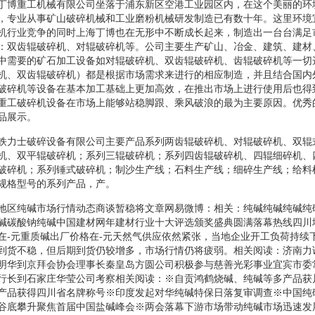
丁博重工机械有限公司坐落于浦东新区空港工业园区内，在这个美丽的环
，专业从事矿山破碎机械和工业磨粉机械研发制造已有数十年。这里环境
机行业竞争的同时上海丁博也在无形中不断成长起来，制造出一台台满足
：双齿辊破碎机、对辊破碎机等。公司主要生产矿山、冶金、建筑、建材
中需要的矿石加工设备如对辊破碎机、双齿辊破碎机、齿辊破碎机等一切
机、双齿辊破碎机）都是根据市场需求来进行的相应制造，并且结合国内
破碎机等设备在基本加工基础上更加高效，在推出市场上进行使用后也得
重工破碎机设备在市场上能够站稳脚跟、乘风破浪的最为主要原因。优秀
品展示。
铁力士破碎设备有限公司主要产品系列两齿辊破碎机、对辊破碎机、双辊
机、双平辊破碎机；系列三辊破碎机；系列四齿辊破碎机、四辊细碎机、
破碎机；系列锤式破碎机；制沙生产线；石料生产线；细碎生产线；给料
规格型号的系列产品，产。
地区纯碱市场行情动态商谈暂稳将文章网易微博：相关：纯碱纯碱纯碱纯
碱碳酸钠纯碱中国建材网年建材行业十大评选颁奖盛典圆满落幕热线四川
在-元重质碱出厂价格在-元天然气供应依然紧张，当地企业开工负荷持续
到货不稳，但后期到货仍较增多，市场行情仍将疲弱。相关阅读：济南力
明华到京拜会协会理事长秦皇岛方圆公司积极参与慈善光彩事业宜宾市委
行长到石家庄华莹公司考察相关阅读：※自贡鸿鹤烧碱、纯碱等多产品获
产品获得四川省名牌称号※印度发起对华纯碱特保日落复审调查※中国纯
谷底攀升聚焦首届中国盐碱峰会※两会落幕下游市场带动纯碱市场迅速发