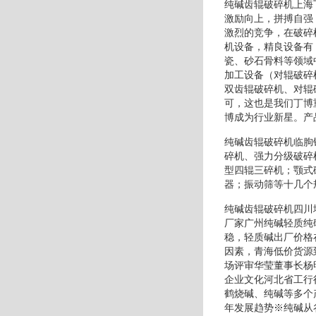
纯碱齿辊破碎机上海
激励向上，拼搏自强
激烈的竞争，在破碎
机设备，精良设备有
瓷、砂石骨料等领域
加工设备（对辊破碎
双齿辊破碎机、对辊
可，这也是我们丁博
博成为行业新星。产
纯碱齿辊破碎机临朐
碎机、强力分级破碎
型四辊三碎机；颚式
器；振动筛等十几个
纯碱齿辊破碎机四川
厂家广州纯碱轻质纯
稳，轻质碱出厂价格
因素，青海低价货源
场评审华莹董事长杨
企业文化河北省工行
鹤烧碱、纯碱等多个
年发展趋势※纯碱从