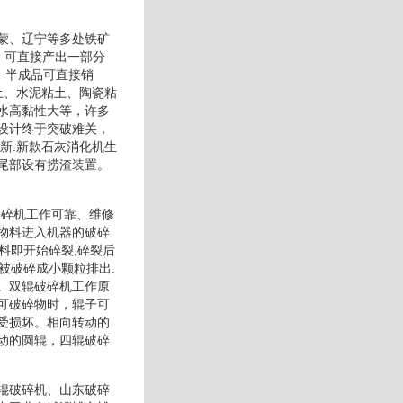
蒙、辽宁等多处铁矿
、可直接产出一部分
。半成品可直接销
土、水泥粘土、陶瓷粘
水高黏性大等，许多
设计终于突破难关，
新.新款石灰消化机生
尾部设有捞渣装置。
破碎机工作可靠、维修
物料进入机器的破碎
料即开始碎裂,碎裂后
被破碎成小颗粒排出.
。双辊破碎机工作原
可破碎物时，辊子可
受损坏。相向转动的
动的圆辊，四辊破碎
辊破碎机、山东破碎