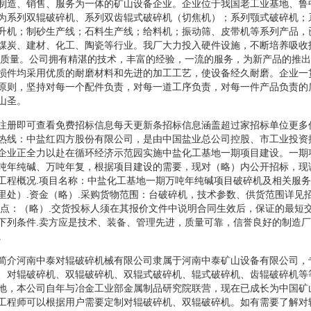
制造、销售、服务为一体的矿山设备企业。企业位于我国老工业基地、鲁
为系列双辊破碎机、系列双齿辊式破碎机（切焦机）；系列颚式破碎机；
升机；制砂生产线；石料生产线；给料机；振动筛、皮带机等系列产品，
煤炭、建材、化工、陶瓷等行业。我厂大力投入硬件设施，不断培养吸收
品质量。公司拥有精湛的技术，丰富的经验，一流的服务，为新产品的推
损件均采用优质的耐磨材料和先进的加工工艺，使设备经久耐磨。企业一
原则，坚持对每一个配件负责，对每一道工序负责，对每一件产品负责的
山圣。
注册即可查看免费招标信息每天更新条招标信息涵盖超过家招标单位更多
热线：中盐红四方股份有限公司，是由中国盐业总公司控股、市工业投资
企业正全力以赴在循环经济示范园实施中盐化工基地一期项目建设。一期
吨年纯碱、万吨年复，根据项目建设的需要，现对（略）内公开招标，现
工程概况.项目名称：中盐化工基地一期万吨年纯碱项目破碎机及相关服务
里处）.资金（略）.采购货物范围：台破碎机，技术参数、供货范围详见招
地点：（略）.交货投标人须在其报价文件中说明合同生效后，保证的最短
下列条件.卖方应是技术、装备、管理先进，质量可靠，信誉良好的制造
。
简介河南中泰对辊破碎机械有限公司隶属于河南中泰矿山设备有限公司，
、对辊破碎机、双辊破碎机、双辊式破碎机、辊式破碎机、齿辊破碎机等
地，本公司自年与冶金工业部金属制品研究院联营，现在已成长为中国矿
工程师可以根据用户需要定制对辊破碎机、双辊破碎机。如有需要了解对