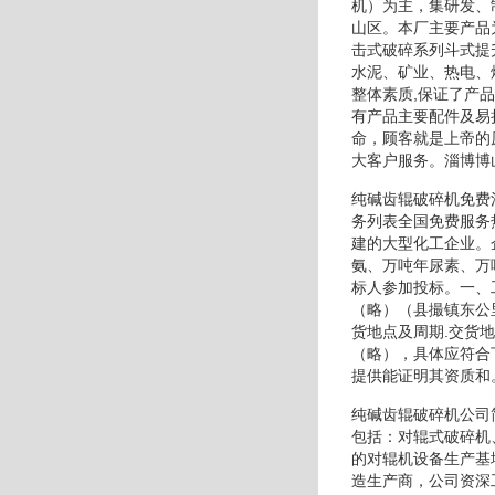
机）为主，集研发、
山区。本厂主要产品
击式破碎系列斗式提
水泥、矿业、热电、
整体素质,保证了产
有产品主要配件及易
命，顾客就是上帝的
大客户服务。淄博博
纯碱齿辊破碎机免费
务列表全国免费服务
建的大型化工企业。
氨、万吨年尿素、万
标人参加投标。一、
（略）（县撮镇东公
货地点及周期.交货
（略），具体应符合
提供能证明其资质和
纯碱齿辊破碎机公司
包括：对辊式破碎机
的对辊机设备生产基
造生产商，公司资深