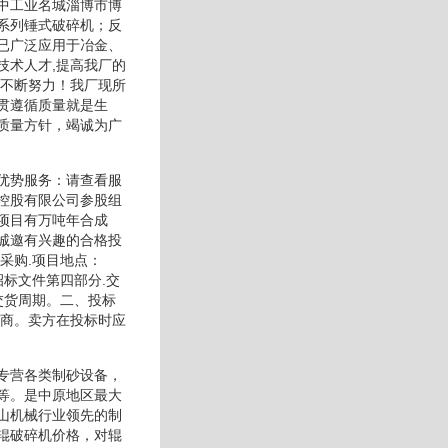
中工业名城淄博市博
系列锤式破碎机；反
已广泛应用于冶金、
技术人才,提高我厂的
出不断努力！我厂现所
贯遵循质量就是生
质量方针，竭诚为广
优势服务：请查看服
控股有限公司参股组
项目有万吨年合成
诚邀有兴趣的合格投
采购.项目地点：
标文件第四部分.交
交货周期。二、投标
厂商。卖方在投标时应
专营各类制砂设备，
等。是中原地区最大
山机械行业领先的制
辊破碎机价格，对辊