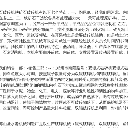
石破碎机铁矿石破碎机有以下七个特点：一、跑尾低，经我们用河北、内
在.以上。二、铁矿石干选设备具有处理能力大，一天可处理原矿-吨。三
据需求调整为-），另产出一部分半成品，半成品的品位可以控制在-左右
粘土破碎机粘土破碎机的分布面广，按性质和用途分为：耐火粘土。砖瓦粘
、文化、医学、造纸等领域。在开采粘土是需要破碎机辅助，但是粘土含
塞，郑州市驰悦重工机械有限公司就这一问题经过技术人员长时间探讨和
碎机。驰悦重工的粘土破碎机特点：低消耗，噪音低，生产高不在堵塞.更
、石灰消和机，本机主要由外筒体、内筒体、支撑装置及传动装置组成，
我们销售一部：-销售二部：--：.郑州市南阳路号：双辊式破碎机双辊式
，排料粒度大小可调。按照辊子数量可分为双辊破碎机和四辊破碎机。当
动辊轴的啮力作用,使物料被逼通过两辊之间,同时受到辊轴的挤轧和剪磨,物
转的切线,通过两辊轴的间隙,向机器下方抛出,超过间隙的大颗粒物料,继续
广泛用于水泥、冶金、化工、电力、煤炭等行业对脆性和韧性的物料加工
料口落入两辊子之间，进行挤压破碎，成品物料自然落下。遇有过硬或不
用自动退让，使辊子间隙增大，过硬或不可破碎物落下，从而保护机器不
，改变间隙，即可控制产品最大排料粒度。双辊破碎机是利用一对相向转
博山圣水源机械制造厂是以生产破碎机械（辊式破碎机、双辊破碎机、齿