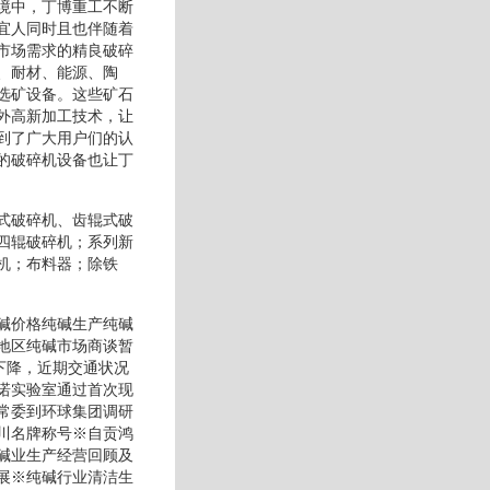
境中，丁博重工不断
宜人同时且也伴随着
市场需求的精良破碎
、耐材、能源、陶
选矿设备。这些矿石
外高新加工技术，让
到了广大用户们的认
的破碎机设备也让丁
式破碎机、齿辊式破
四辊破碎机；系列新
机；布料器；除铁
碱价格纯碱生产纯碱
地区纯碱市场商谈暂
下降，近期交通状况
诺实验室通过首次现
常委到环球集团调研
川名牌称号※自贡鸿
碱业生产经营回顾及
展※纯碱行业清洁生