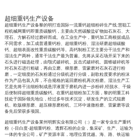
超细重钙生产设备
超细重钙生产设备黎的明打造国际一流重钙超细粉碎生产线:慧聪工
程机械网重钙即重质碳酸钙，主要由天然碳酸盐矿物如石灰石、大
理石、方解石经过磨碎而成。在工业生产中，重钙加工商根据成品
不同需求，加工成普通重钙粉、超细重钙粉、湿法研磨超细碳酸
钙、超细表面改性重质碳酸钙等。高钙制粉工艺主要分干法生产和
湿法生产两种，通常干法生产最为普遍。先将从采石场开采下来的
石头进行磁选处理，由颚式破碎机、反击式破碎机、圆锥破碎机等
对石灰石进行粗破，再由立磨、梯形磨、雷蒙磨对石灰石进行粉
磨，一定细度的石灰粉通过分级机进行分级，副歌粒度要求的粉沫
作为产品包装入库，不合规格的返回磨粉机再次粉磨。湿法生产工
艺是先将干法细粉制成悬浮液置于磨机内进一步粉碎,经脱水、干燥
后便制得超细重质碳酸钙。在重钙超细粉加工方面，黎的明重工科
技处于国际领先地位，经过多年技术沉淀，研发生产的立式辊磨
机、欧版梯形磨、超压梯形磨粉机、三环中速微粉磨、雷蒙磨等设
备先后荣获多项国。
超细重钙生产设备莱州明辉实业有限公司（:）是一家专业生产重钙
粉（-目白度-超细重钙粉、透辉石粉的企业，集采矿、生产、运输为
一体的专业公司，矿产资源丰富，地理位置优越。海、路、铁运输