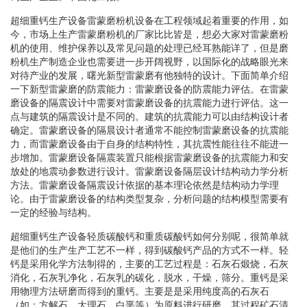
超细重钙生产设备雷蒙磨粉机设备在工程领域起着重要的作用，如
今，市场上生产雷蒙磨粉机的厂家比比皆是，想必大家对雷蒙磨粉
机的使用、维护保养以及常见问题的处理已经耳熟能详了，但是磨
粉机生产制造企业也需要进一步开阔视野，以国际化的战略眼光来
对待产业的发展，曙光新型雷蒙磨有他独特的设计。下面简单介绍
一下新型雷蒙磨的防震能力：雷蒙磨设备的防震能力评估。在雷蒙
磨设备的隔震设计中需要对雷蒙磨设备的抗震能力进行评估。这一
点与建筑的隔震设计是不同的。建筑的抗震能力可以由结构设计者
确定。雷蒙磨设备的隔晨设计者通常不能控制雷蒙磨设备的抗震能
力，而雷蒙磨设备由于自身的结构特性，其抗震性能往往不能进一
步增加。雷蒙磨设备隔震装置只能根据雷蒙磨设备的抗震能力和安
放处的地震动参数进行设计。雷蒙磨设备隔层设计结构动力学分析
方法。雷蒙磨设备隔震设计依据的基本理论依然是结构动力学理
论。由于雷蒙磨设备的结构类型复杂，分析问题的结构模型需要有
一定的经验与结构。
超细重钙生产设备轻质碳酸钙和重质碳酸钙如何分别呢，很简单就
是他们的生产生产工艺不一样，得到碳酸钙产品的方式不一样。轻
钙是采用化学方法制得的，主要的工艺过程是：石灰石煅烧，石灰
消化，石灰乳净化，石灰乳的碳化，脱水，干燥，筛分。重钙是采
用物理方法研磨而得到的重钙。主要是是采用纯度高的石灰石
（如：方解石、大理石、白垩等）为原料进行研磨，其过程矿石清