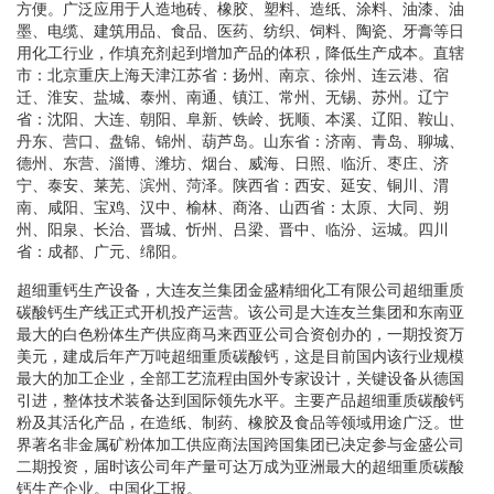
方便。广泛应用于人造地砖、橡胶、塑料、造纸、涂料、油漆、油
墨、电缆、建筑用品、食品、医药、纺织、饲料、陶瓷、牙膏等日
用化工行业，作填充剂起到增加产品的体积，降低生产成本。直辖
市：北京重庆上海天津江苏省：扬州、南京、徐州、连云港、宿
迁、淮安、盐城、泰州、南通、镇江、常州、无锡、苏州。辽宁
省：沈阳、大连、朝阳、阜新、铁岭、抚顺、本溪、辽阳、鞍山、
丹东、营口、盘锦、锦州、葫芦岛。山东省：济南、青岛、聊城、
德州、东营、淄博、潍坊、烟台、威海、日照、临沂、枣庄、济
宁、泰安、莱芜、滨州、菏泽。陕西省：西安、延安、铜川、渭
南、咸阳、宝鸡、汉中、榆林、商洛、山西省：太原、大同、朔
州、阳泉、长治、晋城、忻州、吕梁、晋中、临汾、运城。四川
省：成都、广元、绵阳。
超细重钙生产设备，大连友兰集团金盛精细化工有限公司超细重质
碳酸钙生产线正式开机投产运营。该公司是大连友兰集团和东南亚
最大的白色粉体生产供应商马来西亚公司合资创办的，一期投资万
美元，建成后年产万吨超细重质碳酸钙，这是目前国内该行业规模
最大的加工企业，全部工艺流程由国外专家设计，关键设备从德国
引进，整体技术装备达到国际领先水平。主要产品超细重质碳酸钙
粉及其活化产品，在造纸、制药、橡胶及食品等领域用途广泛。世
界著名非金属矿粉体加工供应商法国跨国集团已决定参与金盛公司
二期投资，届时该公司年产量可达万成为亚洲最大的超细重质碳酸
钙生产企业。中国化工报。