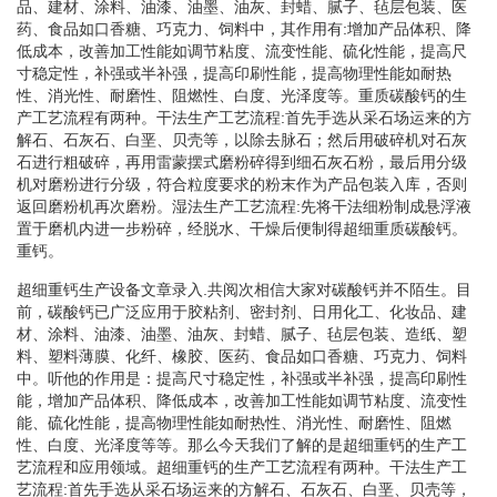
品、建材、涂料、油漆、油墨、油灰、封蜡、腻子、毡层包装、医
药、食品如口香糖、巧克力、饲料中，其作用有:增加产品体积、降
低成本，改善加工性能如调节粘度、流变性能、硫化性能，提高尺
寸稳定性，补强或半补强，提高印刷性能，提高物理性能如耐热
性、消光性、耐磨性、阻燃性、白度、光泽度等。重质碳酸钙的生
产工艺流程有两种。干法生产工艺流程:首先手选从采石场运来的方
解石、石灰石、白垩、贝壳等，以除去脉石；然后用破碎机对石灰
石进行粗破碎，再用雷蒙摆式磨粉碎得到细石灰石粉，最后用分级
机对磨粉进行分级，符合粒度要求的粉末作为产品包装入库，否则
返回磨粉机再次磨粉。湿法生产工艺流程:先将干法细粉制成悬浮液
置于磨机内进一步粉碎，经脱水、干燥后便制得超细重质碳酸钙。
重钙。
超细重钙生产设备文章录入.共阅次相信大家对碳酸钙并不陌生。目
前，碳酸钙已广泛应用于胶粘剂、密封剂、日用化工、化妆品、建
材、涂料、油漆、油墨、油灰、封蜡、腻子、毡层包装、造纸、塑
料、塑料薄膜、化纤、橡胶、医药、食品如口香糖、巧克力、饲料
中。听他的作用是：提高尺寸稳定性，补强或半补强，提高印刷性
能，增加产品体积、降低成本，改善加工性能如调节粘度、流变性
能、硫化性能，提高物理性能如耐热性、消光性、耐磨性、阻燃
性、白度、光泽度等等。那么今天我们了解的是超细重钙的生产工
艺流程和应用领域。超细重钙的生产工艺流程有两种。干法生产工
艺流程:首先手选从采石场运来的方解石、石灰石、白垩、贝壳等，