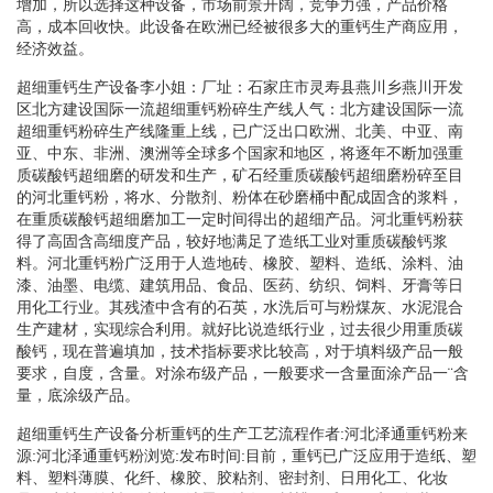
增加，所以选择这种设备，市场前景开阔，竞争力强，产品价格
高，成本回收快。此设备在欧洲已经被很多大的重钙生产商应用，
经济效益。
超细重钙生产设备李小姐：厂址：石家庄市灵寿县燕川乡燕川开发
区北方建设国际一流超细重钙粉碎生产线人气：北方建设国际一流
超细重钙粉碎生产线隆重上线，已广泛出口欧洲、北美、中亚、南
亚、中东、非洲、澳洲等全球多个国家和地区，将逐年不断加强重
质碳酸钙超细磨的研发和生产，矿石经重质碳酸钙超细磨粉碎至目
的河北重钙粉，将水、分散剂、粉体在砂磨桶中配成固含的浆料，
在重质碳酸钙超细磨加工一定时间得出的超细产品。河北重钙粉获
得了高固含高细度产品，较好地满足了造纸工业对重质碳酸钙浆
料。河北重钙粉广泛用于人造地砖、橡胶、塑料、造纸、涂料、油
漆、油墨、电缆、建筑用品、食品、医药、纺织、饲料、牙膏等日
用化工行业。其残渣中含有的石英，水洗后可与粉煤灰、水泥混合
生产建材，实现综合利用。就好比说造纸行业，过去很少用重质碳
酸钙，现在普遍填加，技术指标要求比较高，对于填料级产品一般
要求，自度，含量。对涂布级产品，一般要求一含量面涂产品一¨含
量，底涂级产品。
超细重钙生产设备分析重钙的生产工艺流程作者:河北泽通重钙粉来
源:河北泽通重钙粉浏览:发布时间:目前，重钙已广泛应用于造纸、塑
料、塑料薄膜、化纤、橡胶、胶粘剂、密封剂、日用化工、化妆