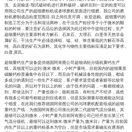
洗、去泥输送-颚式破碎机进行原料破碎，破碎后到一定的粒度可以
用我公司生产的超细磨粉机或者球磨机里面进行细磨。我公司的磨
粉机磨制成品粒度范围目-目之间任意可调，欢迎选购。超细重钙的
制造工艺分为干法和湿法两种，在干法生产粒径等于小于微米的颗
粒的时候，要注意矿石品位的选择因为此过程中午提纯过程，生产
超细重钙的主要原料有方解石、石灰石、大理石、白垩等天然非金
属矿石。干法生产中必须选择铅、锰、硅、铁含量低的方解石等高
纯、高白度的矿石为原料。其化学与物性主要指标应满足如下要求:,
白度,莫氏。
超细重钙生产设备提供德国阿肯图公司超细涡轮分级机重钙生产
线，其细度可以达到.微米.微米，小时产量吨。目前国内的超细重质
碳酸钙粉普遍集中在目以下，而且由于机械设备性能的问题，都或
多或少的遇到过一些生产不稳定，客户要求退货或者索赔等比较常
见的问题，所以对于目以上的粉，由于技术的问题，一般都很难达
到，即使达到了，产量也很小，能耗很高，有时生产不经济，虽然
有很多公司都号称能达到目或者目，但是实际测量却很难能达到这
个细度，在此我们推荐德国阿肯图公司的与球磨机配套组成的超细
重钙生产线，为德国阿肯图公司推出的第二代超细气流分级机，其
最细可以达到微米，小时产量为目前阿肯图公司已经开发出第三代
气流分级机，最细可以达到微米.微米产量为,微米目）产量为.目前国
内生产目以上的重钙粉基本为空白，但是市场需求量确实在逐渐的