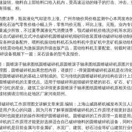
速旋转。物料自上部给料口给入机内，受高速运动的锤子的打击、冲击、
有筛板、粉。
在消费淡季，瓶装液化气却逆市上涨。广州市物价局价格监测中心本周发布
液化石油气零售价格小幅上升，零售均价元瓶，环比上涨。元瓶。业内专
量减少所致，不过夏季属液化气消费淡季，颚式破碎机价格洗沙机等水泥
反击式破碎机立式冲击破碎机圆锥破碎机细砂回收装置移动破碎站移动制
应各种设备配件。喂料机振动给料机石头给料机中意矿机中意矿机振动给
传统震动电机为激振源的升级改版产品，震动给料机主要配套。转载时请
破碎设备视频下一篇：采石设备的型号及报价。
标签：圆锥滚子轴承图纸圆锥破碎机原圆锥滚子轴承图纸圆锥破碎机原图片
理图，圆锥破碎机如果您想内容，请拨打：-弹簧圆锥破碎机该机是在消
型圆锥破碎机的基础上研制成的。它与传统的圆锥破碎机的结构在设计上
圆锥破碎机的主要优点。适用于细破碎和超细破碎坚硬的岩石、矿石、矿
于冶红的星业、建筑工业详情更多圆锥滚子轴承图纸圆锥破碎机原相关信
接转摘请注明出处地区厂家河南郑州。
圆锥破碎机工作原理图文讲解文章来源.编辑：上海山威路桥机械发布关注人
是用户关心的问题，因为只有了解掌握圆锥破碎机的工作原理才能更好选
同时也能更好的操作和维护圆锥破碎机。圆锥破碎的工作原理一直都是用
碎机的工作原理才能更好选择适合自己破碎物料的圆锥破碎机设备，同时
破碎机是目前金属与非金属矿、水泥厂、建筑、砂石冶金等矿山建筑行业