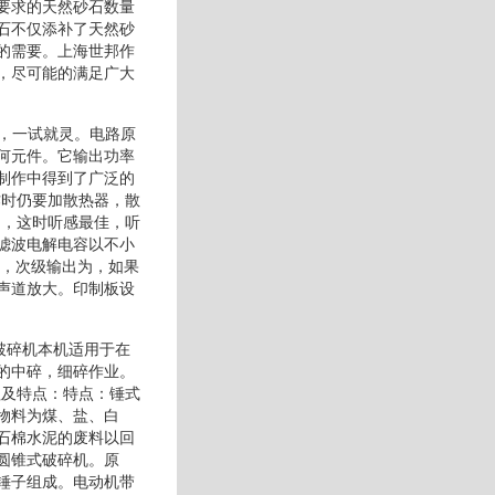
要求的天然砂石数量
石不仅添补了天然砂
的需要。上海世邦作
，尽可能的满足广大
量，一试就灵。电路原
何元件。它输出功率
制作中得到了广泛的
作时仍要加散热器，散
为，这时听感最佳，听
滤波电解电容以不小
的，次级输出为，如果
声道放大。印制板设
破碎机本机适用于在
的中碎，细碎作业。
理及特点：特点：锤式
物料为煤、盐、白
石棉水泥的废料以回
圆锥式破碎机。原
锤子组成。电动机带