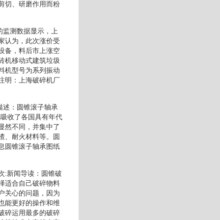
剪切、研磨作用而粉
的监测数据显示，上
家认为，此次涨价受
设备，料后市上涨空
砖机移动式建筑垃圾
料机型号为系列振动
注明：上海破碎机厂
描述：圆锥滚子轴承
化吸收了各国具有年代
显然不同，并集中了
渣、耐火材料等。圆
息圆锥滚子轴承图纸
次:新闻导读：圆锥破
择适合自己破碎物料
户关心的问题，因为
也能更好的操作和维
破碎运用最多的破碎