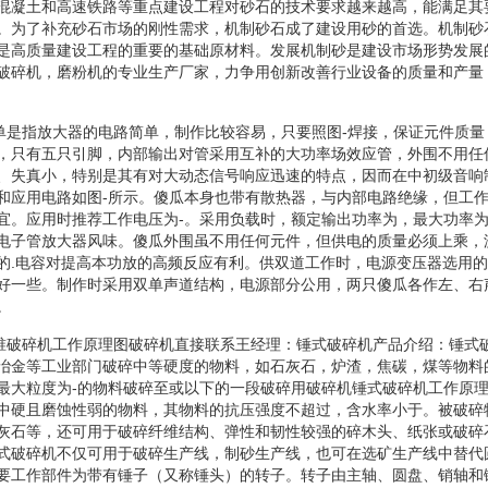
混凝土和高速铁路等重点建设工程对砂石的技术要求越来越高，能满足其
。为了补充砂石市场的刚性需求，机制砂石成了建设用砂的首选。机制砂
是高质量建设工程的重要的基础原材料。发展机制砂是建设市场形势发展
破碎机，磨粉机的专业生产厂家，力争用创新改善行业设备的质量和产量
简单是指放大器的电路简单，制作比较容易，只要照图-焊接，保证元件质
，只有五只引脚，内部输出对管采用互补的大功率场效应管，外围不用任
、失真小，特别是其有对大动态信号响应迅速的特点，因而在中初级音响
和应用电路如图-所示。傻瓜本身也带有散热器，与内部电路绝缘，但工
宜。应用时推荐工作电压为-。采用负载时，额定输出功率为，最大功率
电子管放大器风味。傻瓜外围虽不用任何元件，但供电的质量必须上乘，
的.电容对提高本功放的高频反应有利。供双道工作时，电源变压器选用
好一些。制作时采用双单声道结构，电源部分公用，两只傻瓜各作左、右
。
圆锥破碎机工作原理图破碎机直接联系王经理：锤式破碎机产品介绍：锤式
冶金等工业部门破碎中等硬度的物料，如石灰石，炉渣，焦碳，煤等物料
最大粒度为-的物料破碎至或以下的一段破碎用破碎机锤式破碎机工作原
中硬且磨蚀性弱的物料，其物料的抗压强度不超过，含水率小于。被破碎
灰石等，还可用于破碎纤维结构、弹性和韧性较强的碎木头、纸张或破碎
式破碎机不仅可用于破碎生产线，制砂生产线，也可在选矿生产线中替代
要工作部件为带有锤子（又称锤头）的转子。转子由主轴、圆盘、销轴和