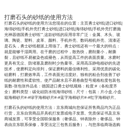
打磨石头的砂纸的使用方法
打磨石头的砂纸的使用方法您现在的位置：主页勇士砂纸|进口砂纸|
海绵砂纸|手机外壳打勇士砂纸|进口砂纸|海绵砂纸|手机外壳打磨抛
光神器德国勇士砂纸“”,这款砂纸的应用非常广泛：金属、木头、玻
璃、陶瓷、塑料、皮革、颜料、手机外壳、数码相机外壳、清漆还
是石头，勇士砂纸都派上用场了。勇士砂纸还有一个最大的特点：
就是能够干湿两用。在干磨的过程中，散热快，磨削量小，耐撕
裂，且砂纸不易被染色或褪色，从而提高工件的表面质量。水磨时
更具有无尘、防堵塞及磨削时少热量等。采用高压静电植砂的先进
技术，使磨料定向排列，保证磨料的最佳锋利性。采用优质的碳化
硅磨料，打磨效率高，工件表面光洁度好。独有的粘合剂改善了砂
纸的耐磨性和柔软性。使产品耐水且不易卷曲型号规格粒度包装包
装数-张包张件品名：德国进口勇士砂纸规格：粒度:#（各粒度齐
全）磨料类型：碳化硅防水纸海绵砂纸：尺寸：包装：片小盒,小盒
箱海棉砂片#-#绿字海棉砂片#-#蓝字海棉砂片#-#红字海棉砂片。
打磨石头的砂纸的使用方法：京东商城向您保证所售商品均为正品
行货，京东自营商品开具机打发票或电子发票。凭质保证书及京东
商城发票，可享受全国联保服务（奢侈品、钟表除外；奢侈品、钟
表由京东联系保修，享受法定三包售后服务），与您亲临商场选购