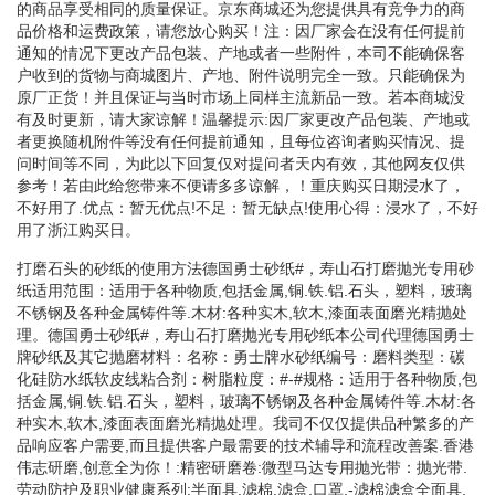
的商品享受相同的质量保证。京东商城还为您提供具有竞争力的商
品价格和运费政策，请您放心购买！注：因厂家会在没有任何提前
通知的情况下更改产品包装、产地或者一些附件，本司不能确保客
户收到的货物与商城图片、产地、附件说明完全一致。只能确保为
原厂正货！并且保证与当时市场上同样主流新品一致。若本商城没
有及时更新，请大家谅解！温馨提示:因厂家更改产品包装、产地或
者更换随机附件等没有任何提前通知，且每位咨询者购买情况、提
问时间等不同，为此以下回复仅对提问者天内有效，其他网友仅供
参考！若由此给您带来不便请多多谅解，！重庆购买日期浸水了，
不好用了.优点：暂无优点!不足：暂无缺点!使用心得：浸水了，不好
用了浙江购买日。
打磨石头的砂纸的使用方法德国勇士砂纸#，寿山石打磨抛光专用砂
纸适用范围：适用于各种物质,包括金属,铜.铁.铝.石头，塑料，玻璃
不锈钢及各种金属铸件等.木材:各种实木,软木,漆面表面磨光精抛处
理。德国勇士砂纸#，寿山石打磨抛光专用砂纸本公司代理德国勇士
牌砂纸及其它抛磨材料：名称：勇士牌水砂纸编号：磨料类型：碳
化硅防水纸软皮线粘合剂：树脂粒度：#-#规格：适用于各种物质,包
括金属,铜.铁.铝.石头，塑料，玻璃不锈钢及各种金属铸件等.木材:各
种实木,软木,漆面表面磨光精抛处理。我司不仅仅提供品种繁多的产
品响应客户需要,而且提供客户最需要的技术辅导和流程改善案.香港
伟志研磨,创意全为你！:精密研磨卷:微型马达专用抛光带：抛光带.
劳动防护及职业健康系列:半面具,滤棉,滤盒,口罩,-滤棉滤盒全面具,