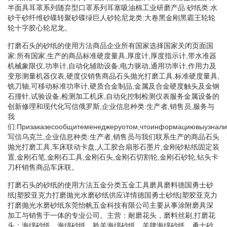
半面具耳罩系列随弃型口罩系列耳塞吸油棉工业研磨产品:砂纸类:水
砂干砂纤维砂碟转聚砂碟绿巨人砂轮尼龙类:大卷黑金刚黑霸王轮轮
轮十字胶心轮尼龙。
打磨石头的砂纸的使用方法商品企业所有国家选择国家关闭页面国
家:所有国家,生产的商品标准硬度量具,厚度计,厚度指示计,带水准器
机械象限仪,功率计,自动化辅助设备,电力驱动,通用功率计,作用力及
变形测量机器仪表,硬度仪销售商品石头抛光打磨工具,标准硬度量具,
铣刀轴,可移动标准功率计,硬质合金制品,金属及合金硬度触头及金钢
石撞针,试验设备,检测加工机床,自动化控制检测仪表服务金属设备的
创新修理和现代化写信俄罗斯,企业信息种类:生产者,销售员,服务与
我
们:Призаказесообщитеменеджеруотом,чтоинформациювыузналина
写信乌克兰,企业信息种类:生产者,销售员与我们联系生产的商品石头
抛光打磨工具,车床联动卡盘,人工胶合扇形石墨片,金刚砂粘纸固定装
置,金刚石笔,金刚石工具,金刚石头,金刚石切割轮,金刚石砂轮,钻头卡
刀杆销售商品车床联。
打磨石头的砂纸的使用方法五金分类五金工具磨具磨料德国勇士砂
纸|塑胶亚克力打磨抛光水磨砂纸供应详情德国勇士砂纸|塑胶亚克力
打磨抛光水磨砂纸东莞怡帆五金科技有限公司主要从事涂附磨具深
加工与销售于一体的专业公司。主营：耐磨花头，磨料丝刷,打磨花
头；海绵砂纸，海绵砂纸，羚羊海绵砂纸，羊牌海绵砂纸，勇士砂