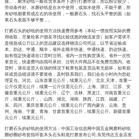
接。．耐水砂纸一般在含水条件下进行打磨作业，所以粉尘较少，
劳动条件好。水磨砂纸是在水中使用，或加水使用，不能干磨，所
有砂纸都要剪成左右的块使用，一般磨石头，找石头平整的面（如
果石头表面不够平整，。
打磨石头的砂纸的使用方法快递费用参考（本站一惯按照实际的费
用收取，尽量给客户朋友寻找比较优惠的物流发货）如客户需求不
是很急或公斤以上的货品建议选择物流公司托运，以节省运输成
本。韵达、申通、顺丰，省外走顺丰快递、申通快递、韵达快递。
如有指定快递请在订货时注明。省内一次性购货满元、省外一次性
拿货元，快递费均由我司承担、注明大件商品不在免费范围内。收
货时，请在送货人在场的情况下检查包装及货品有无损坏，如有损
坏或货品错误请不要签收，及时联系我们，我们会在小时内为您处
理妥当。河北、山东首重元公斤，续重元公斤、北京,天津，首重一
公斤仅需元公斤，续重一公斤仅需元公斤。上海、浙江、江苏、安
徽首重元公斤，续重元公斤。辽宁、吉林、黑龙江、河南首重元公
斤，续重元公斤，、山西、湖北、湖南、陕西、江西、福建、广
东、四川、重庆首重元公斤，续重元公斤广西内蒙古、云南、贵
州、海南、宁夏、青海、甘肃首重元公斤，续重元公斤。新疆首重
元公斤，续重元公斤。
打磨石头的砂纸的使用方法：中国工业信息网中国五金网磨料砂纸
圈砂圈砂布套指环套木头石头鞋底打磨发布公司:东莞伟志五金店发