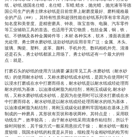
纸，砂纸,德国名仕蜡，名仕蜡，车蜡,蜡水，抛光蜡，抛光液等等德
国公司生产的勇士牌水砂纸是目前世界上耐磨度最好、磨料规格最
全的产品（##）。其特有性质和超强性能在砂纸系列享有非常高的
知名度和美誉度。是精密磨具、钟表、珠宝首饰、电脑、汽车零件
等工业辅助工具的首选。也适用于其它物质，包括金属，铜，铁，
铝。不锈钢及各种金属铸件等；木材:各种实木，软木，漆面表面磨
光处理。勇士牌水磨砂纸,这款砂纸的应用非常广泛：金属、木头、
玻璃、陶瓷、塑料、皮革、颜料、手机外壳、数码相机外壳、清漆
还是石头，勇士砂纸都派上用场了。勇士砂纸还有一个最大的特
点：就是。
打磨石头的砂纸的使用方法摘要:篆刻常见工具-水磨砂纸（耐水砂
纸）的使用耐水砂纸，又称水磨砂纸或水砂纸，是因为在使用时可
以浸水打磨或在水中打磨而得名，耐水砂纸是以耐水纸或经处理而
耐水的纸为基体，以油漆或树脂为粘结剂，将刚玉或碳化.耐水砂
纸，又称水磨砂纸或水砂纸，是因为在使用时可以浸水打磨或在水
中打磨而得名，耐水砂纸是以耐水纸或经处理而耐水的纸为基体，
以油漆或树脂为粘结剂，将刚玉或碳化硅磨料牢固地粘在基体上而
制成的一种磨具，其形状有页状和卷状两种。其特点是：．采用联
动线生产，效率较高；．由于耐水砂纸采用清漆作粘结剂，所以干
燥时间较长，其干燥方式一般采用悬挂式干燥；．耐水砂纸一般粒
度较细，我国水砂纸的粒度是从开始，细粒度与金相砂纸的粒芳衔