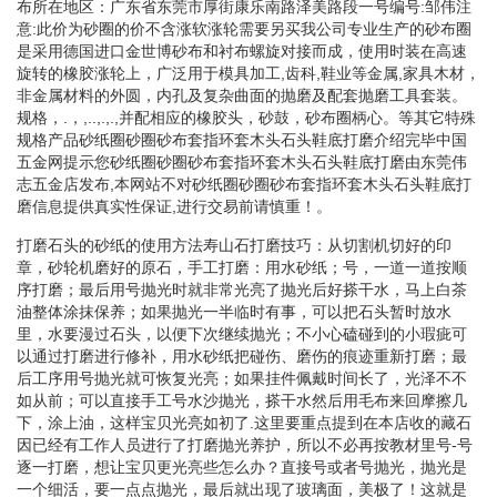
布所在地区：广东省东莞市厚街康乐南路泽美路段一号编号:邹伟注
意:此价为砂圈的价不含涨软涨轮需要另买我公司专业生产的砂布圈
是采用德国进口金世博砂布和衬布螺旋对接而成，使用时装在高速
旋转的橡胶涨轮上，广泛用于模具加工,齿科,鞋业等金属,家具木材，
非金属材料的外圆，内孔及复杂曲面的抛磨及配套抛磨工具套装。
规格，.，,..,.,.,并配相应的橡胶头，砂鼓，砂布圈柄心。等其它特殊
规格产品砂纸圈砂圈砂布套指环套木头石头鞋底打磨介绍完毕中国
五金网提示您砂纸圈砂圈砂布套指环套木头石头鞋底打磨由东莞伟
志五金店发布,本网站不对砂纸圈砂圈砂布套指环套木头石头鞋底打
磨信息提供真实性保证,进行交易前请慎重！。
打磨石头的砂纸的使用方法寿山石打磨技巧：从切割机切好的印
章，砂轮机磨好的原石，手工打磨：用水砂纸；号，一道一道按顺
序打磨；最后用号抛光时就非常光亮了抛光后好搽干水，马上白茶
油整体涂抹保养；如果抛光一半临时有事，可以把石头暂时放水
里，水要漫过石头，以便下次继续抛光；不小心磕碰到的小瑕疵可
以通过打磨进行修补，用水砂纸把碰伤、磨伤的痕迹重新打磨；最
后工序用号抛光就可恢复光亮；如果挂件佩戴时间长了，光泽不不
如从前；可以直接手工号水沙抛光，搽干水然后用毛布来回摩擦几
下，涂上油，这样宝贝光亮如初了.这里要重点提到在本店收的藏石
因已经有工作人员进行了打磨抛光养护，所以不必再按教材里号-号
逐一打磨，想让宝贝更光亮些怎么办？直接号或者号抛光，抛光是
一个细活，要一点点抛光，最后就出现了玻璃面，美极了！这就是