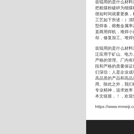
齿辊用的是什么材料
把粗煤粉破碎为细煤
很短时间就要更换，
工艺如下所述：）清
型焊条，熔敷金属率
直两用焊机，堆焊小
却，修复加工。堆焊
齿辊用的是什么材料
泛应用于矿山、电力
严格的管理。厂内有
段和严格的质量保证
们深信：人是企业成
高品质的产品和高品
用。除此之外，我们
专业精神，追求效率
本文链接，！，欢迎
https://www.mmeiji.