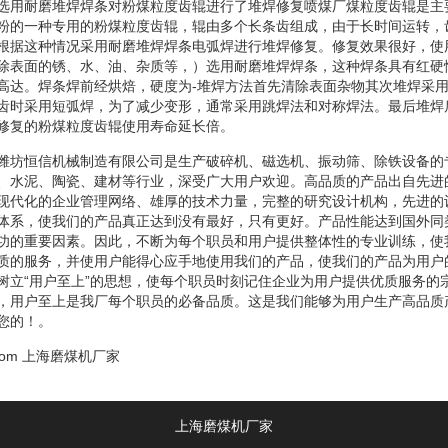
选用耐磨堆焊焊条对粉煤粒度齿辊进行了堆焊修复喷煤厂煤粒度齿辊是主
粉的一种专用的粉煤粒度齿辊，辊由多个长条齿组成，由于长时间运转，
根据这种情况采用耐磨堆焊焊条电弧焊进行堆焊修复。修复效果很好，使
除表面的锈、水、油、杂质等，）选用耐磨堆焊焊条，这种焊条具有红硬
高达。焊条焊前经烘焙，硬度为-堆焊方法首先清除表面杂物其次堆焊采
齿时采用短弧焊，为了减少变形，通常采用跳焊法和对称焊法。最后堆焊
修复的粉煤粒度齿辊使用寿命延长倍。
潍坊恒信机械制造有限公司是生产破碎机、磁选机、振动筛、除铁设备的
、水泥、陶瓷、建材等行业，深受广大用户欢迎。高品质的产品出自先进
现代化的企业管理网络、雄厚的技术力量，完整的研究设计机构，先进的
体系，使我们的产品真正达到没有最好，只有更好。产品性能达到国外同
功的重要因素。因此，不断为每个职员和用户提供整体性的专业训练，使
质的服务，并使用户能得心应手地使用我们的产品，使我们的产品为用户
树立“用户至上”的思想，使每个职员时刻记住企业为用户提供优质服务的
，用户至上是我厂每个职员的必备品质。这是我们能够为用户生产高品质
您的！。
com
上海磨煤机厂家
上海磨煤机厂家