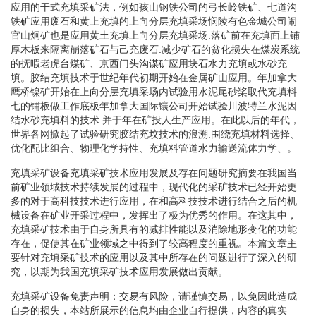
应用的干式充填采矿法，例如孩山钢铁公司的弓长岭铁矿、七道沟
铁矿应用废石和黄上充填的上向分层充填采场悯陵有色金城公司闹
官山炯矿也是应用黄土充填上向分层充填采场.落矿前在充填面上铺
厚木板来隔离崩落矿石与己充废石.减少矿石的贫化损失在煤炭系统
的抚暇老虎台煤矿、京西门头沟谋矿应用块石水力充填或水砂充
填。胶结充填技术于世纪年代初期开始在金属矿山应用。年加拿大
鹰桥镍矿开始在上向分层充填采场内试验用水泥尾砂桨取代充填料
七的铺板做工作底板年加拿大国际镶公司开始试验川波特兰水泥因
结水砂充填料的技术.并于年在矿投人生产应用。在此以后的年代，
世界各网掀起了试验研究胶结充坟技术的浪溯.围绕充填材料选择、
优化配比组合、物理化学持性、充填料管道水力输送流体力学、。
充填采矿设备充填采矿技术应用发展及存在问题研究摘要在我国当
前矿业领域技术持续发展的过程中，现代化的采矿技术已经开始更
多的对于高科技技术进行应用，在和高科技技术进行结合之后的机
械设备在矿业开采过程中，发挥出了极为优秀的作用。在这其中，
充填采矿技术由于自身所具有的减排性能以及消除地形变化的功能
存在，促使其在矿业领域之中得到了较高程度的重视。本篇文章主
要针对充填采矿技术的应用以及其中所存在的问题进行了深入的研
究，以期为我国充填采矿技术应用发展做出贡献。
充填采矿设备免责声明：交易有风险，请谨慎交易，以免因此造成
自身的损失，本站所展示的信息均由企业自行提供，内容的真实