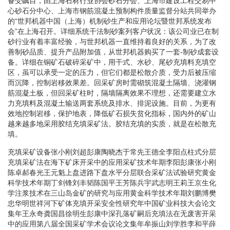
备受瞩目，由上海石材行业协会砂石分会、上海市建设工程交易中
心砂石分中心、上海市钢筋混凝土预制构件质量监督分站共同举办
的“世邦机器中国（上海）机制砂生产和应用论坛暨世邦系统发布
会”在上海召开。详细系统干法制砂案列客户状况：该公司业已在制
砂行业有着丰富经验，与世邦机器一直维持着良好的关系，为了改
善制砂品质、提升产品附加值，从世邦机器购买了一套-制砂成套设
备。详细在铜矿石破碎采矿中，用干式、水砂、尾砂充填料充填空
区，虽可以承受一定的压力，但它们都是松散介质，受力后被压缩
而沉降，控制岩移效果差。回采矿房时需砌筑混凝土隔墙、浇灌钢
筋混凝土板，但回采矿柱时，隔墙隔离效果不理想，还需要建立水
力充填料及混凝土输送两套系统及排水、排泥设施。目前，为更有
效地控制岩移，保护地表，降低矿石损失贫化指标，国内外的矿山
越来越多地采用胶结充填采矿法。胶结充填的实质，就是在松散充
填。
充填采矿设备张小刚刘超彭康陶晓杰于常先王德全李阳点柱式分层
充填采矿法在海下矿床开采中的应用采矿技术年期李阳彭康张小刚
陈卓郝春光王元魁上盘进路下盘水平分层联合采矿法试验研究黄金
科学技术年期丁剑锋刘丰韬陈国平王芳陈兵宇武志明王莉王京生化
学注浆技术在三山岛金矿的研究与应用黄金科学技术年期刘鹏博樊
忠华明世祥河下矿体充填开采安全性研究年中国矿业科技大会论文
集年王永奇龚国昌徐明生彭康中深孔落矿嗣后充填法在无废害开采
中的应用第八届全国采矿学术会议论文集年牟振山刘学胜李和平薛