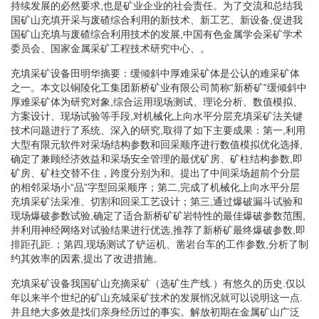
持续发展的必然要求,也是矿业企业的社会责任。为了交流和总结我
国矿山充填开采与废碴综合利用的新技术、新工艺、新设备,促进我
国矿山充填与废碴综合利用技术的发展,中国有色金属学会采矿学术
委员会、国家金属采矿工程技术研究中心、。
充填采矿设备田明华摘要：缓倾斜中厚难采矿体是公认的难采矿体
之一。本文以铜陵化工集团新桥矿业有限公司简称“新桥矿”缓倾斜中
厚难采矿体为研究对象,综合运用现场测试、理论分析、数值模拟、
方案设计、现场试验等手段,对机械化上向水平分层充填采矿法关键
技术问题进行了系统、深入的研究,取得了如下主要成果：第一,利用
大型有限元软件对采场结构参数和回采顺序进行数值模拟优化选择,
确定了兼顾经济效益和采场安全管理的最优矿房、矿柱结构参数,即
矿房、矿柱交替不住，跨度分别为和。提出了中间采场超前个分层
的相邻采场小“品”字型回采顺序；第二,完成了机械化上向水平分层
充填采矿法采准、切割和回采工艺设计；第三,通过爆破漏斗试验和
现场爆破参数试验,确定了适合新桥矿矿岩特性的最佳爆破参数范围,
并利用神经网络对试验结果进行优选,推荐了新桥矿最终爆破参数,即
排距孔距.；第四,现场测试了铲运机、凿岩台车的工作参数,分析了制
约其效率的因素,提出了改进措施。
充填采矿设备我国矿山充摘采矿（选矿生产线.）有悠久的历史.仅以
年以来半个世纪的矿山充城采矿技术的发展悄况就可以说明这一点.
并且绝大多效是找们亲身经历过的事实。解放初期在金属矿山广泛