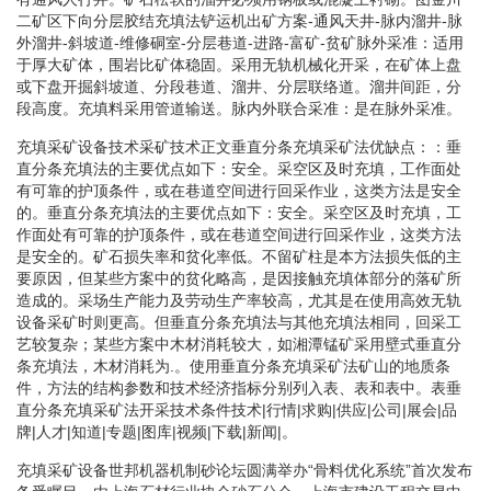
二矿区下向分层胶结充填法铲运机出矿方案-通风天井-脉内溜井-脉
外溜井-斜坡道-维修硐室-分层巷道-进路-富矿-贫矿脉外采准：适用
于厚大矿体，围岩比矿体稳固。采用无轨机械化开采，在矿体上盘
或下盘开掘斜坡道、分段巷道、溜井、分层联络道。溜井间距，分
段高度。充填料采用管道输送。脉内外联合采准：是在脉外采准。
充填采矿设备技术采矿技术正文垂直分条充填采矿法优缺点：：垂
直分条充填法的主要优点如下：安全。采空区及时充填，工作面处
有可靠的护顶条件，或在巷道空间进行回采作业，这类方法是安全
的。垂直分条充填法的主要优点如下：安全。采空区及时充填，工
作面处有可靠的护顶条件，或在巷道空间进行回采作业，这类方法
是安全的。矿石损失率和贫化率低。不留矿柱是本方法损失低的主
要原因，但某些方案中的贫化略高，是因接触充填体部分的落矿所
造成的。采场生产能力及劳动生产率较高，尤其是在使用高效无轨
设备采矿时则更高。但垂直分条充填法与其他充填法相同，回采工
艺较复杂；某些方案中木材消耗较大，如湘潭锰矿采用壁式垂直分
条充填法，木材消耗为.。使用垂直分条充填采矿法矿山的地质条
件，方法的结构参数和技术经济指标分别列入表、表和表中。表垂
直分条充填采矿法开采技术条件技术|行情|求购|供应|公司|展会|品
牌|人才|知道|专题|图库|视频|下载|新闻|。
充填采矿设备世邦机器机制砂论坛圆满举办“骨料优化系统”首次发布