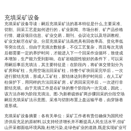
充填采矿设备
充填采矿设备导读：嗣后充填采矿法的基本特征是什么,主要采准、
切割、回采工艺是如何进行的，矿业新闻、市场分析、矿产品价格
行情、建设项目信息、矿业交易，期刊、会议论文以及培训教程、
矿业文献尽在矿业。分层充填采矿法虽然具有回收率高、贫化率低
等突出优点，但由于充填次数较多，不仅工艺复杂，而且每次充填
后都需要一定的养护时间，才能进入下一个回采作业循环，致使成
本增加，生产能力受到影响。在矿岩稳固性较好的条件下，可以采
用嗣后事后充填法，其主要特征是：在阶段内，将矿体交替划分为
矿房和矿柱，先用空场法回采矿柱，待整个矿块回采完毕后，一次
进行胶结充填，形成人工矿柱，胶结体达到养护时间后，在人工矿
柱保护下，用同样的方法回采矿房，矿房回采完毕后，一次进行非
胶结充填。由于充填工作是在矿块的整个阶段内一次完成，因此，
该方法亦称为阶段充填法。图-为新桥硫铁矿两步骤回采的分段空场
嗣后充填采矿法示意图。采准与切割布置上盘运输平巷，由穿脉巷
道形成。
充填采矿设备摘要：各有关单位：采矿工作者有责任确保为国民经
济供应充足的原材料,以支持经济增长并不断提高人民生活水平,但矿
山开采都面临环境风险,杜绝污染,走绿色矿业的道路,既是实现矿业可