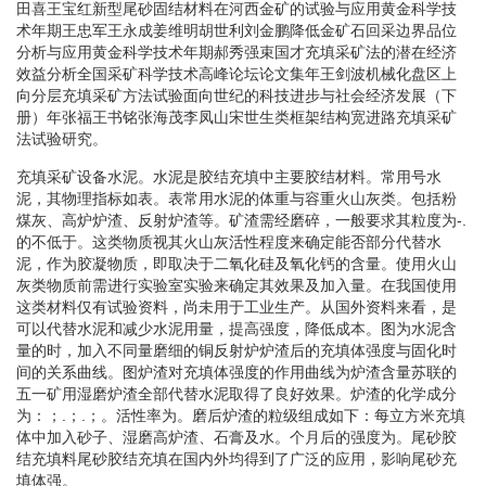
田喜王宝红新型尾砂固结材料在河西金矿的试验与应用黄金科学技
术年期王忠军王永成姜维明胡世利刘金鹏降低金矿石回采边界品位
分析与应用黄金科学技术年期郝秀强束国才充填采矿法的潜在经济
效益分析全国采矿科学技术高峰论坛论文集年王剑波机械化盘区上
向分层充填采矿方法试验面向世纪的科技进步与社会经济发展（下
册）年张福王书铭张海茂李凤山宋世生类框架结构宽进路充填采矿
法试验研究。
充填采矿设备水泥。水泥是胶结充填中主要胶结材料。常用号水
泥，其物理指标如表。表常用水泥的体重与容重火山灰类。包括粉
煤灰、高炉炉渣、反射炉渣等。矿渣需经磨碎，一般要求其粒度为-.
的不低于。这类物质视其火山灰活性程度来确定能否部分代替水
泥，作为胶凝物质，即取决于二氧化硅及氧化钙的含量。使用火山
灰类物质前需进行实验室实验来确定其效果及加入量。在我国使用
这类材料仅有试验资料，尚未用于工业生产。从国外资料来看，是
可以代替水泥和减少水泥用量，提高强度，降低成本。图为水泥含
量的时，加入不同量磨细的铜反射炉炉渣后的充填体强度与固化时
间的关系曲线。图炉渣对充填体强度的作用曲线为炉渣含量苏联的
五一矿用湿磨炉渣全部代替水泥取得了良好效果。炉渣的化学成分
为：；.；.；。活性率为。磨后炉渣的粒级组成如下：每立方米充填
体中加入砂子、湿磨高炉渣、石膏及水。个月后的强度为。尾砂胶
结充填料尾砂胶结充填在国内外均得到了广泛的应用，影响尾砂充
填体强。