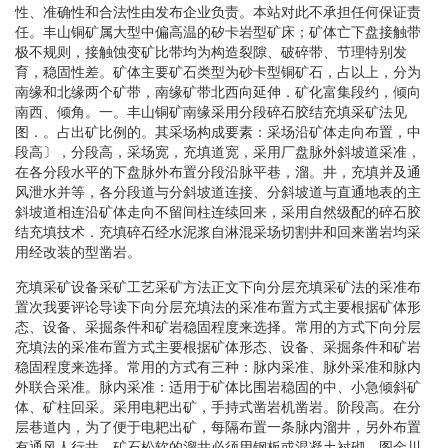
性、准确性和合法性由发布企业负责。本站对此不承担任何保证责
任。丰山铜矿属大型中偏高温的矽卡岩型矿床；矿体亡下盘接触带
极不规则，接触蚀变矿比带均为构造裂隙、破碎带、节理特别发
育，稳固性差。矿体主要矿石类型为砂卡型铜矿石，占以上，分为
南缘和北缘两个矿带，南缘矿带北西向延伸．矿化富集段约，倾向
南西、倾角。一。丰山铜矿南缘采用分段碎石胶结充填采矿法见
图．。占出矿比例的。其采场构成要素：采场沿矿体走向布置，中
段高〕，分段高，采场宽，充填道宽，采用厂盘脉外斜坡道采准，
在各分段水平的下盘脉外布置分段沿脉平巷，溜。井，充填并及通
风泄水并等，各分段道与分斜坡道连接、分斜坡道与直通地表的主
斜坡道相连沿矿体走向不留间柱连续回来，采用自然级配的碎石胶
结充填技术．充填碎石经水泥浆自淋混采场切割井和回来凿岩均采
用经改装的型凿岩。
充填采矿设备采矿工艺采矿方法正文下向分层充填采矿法的采准布
置次我要评论导读下向分层充填法的采准布置方式主要根据矿体形
态、设备、采掘条件和矿岩稳固程度来选择。常用的方式下向分层
充填法的采准布置方式主要根据矿体形态、设备、采掘条件和矿岩
稳固程度来选择。常用的方式有三种：脉内采准、脉外采准和脉内
外联合采准。脉内采准：适用于矿体比围岩稳固的中、小急倾斜矿
体、矿柱回采。采用电耙出矿，手持式凿岩机凿岩。阶段高。在分
层巷道内，为了便于电耙出矿，每隔布置一条脉内溜井，另外布置
有通风人行井。矿石松软的溜井必须用钢板或混凝土衬砌。图金川