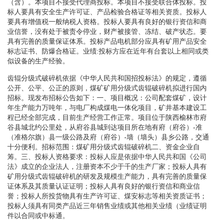
（含）。本项目不接受代理商投标。本项目不接受联合体投标。投
标人要具有安全生产许可证、产品检验合格证等相关资质。投标人
要具有增值税一般纳税人资格。投标人要具有良好的银行资信和商
业信誉，没有处于被责令停业，财产被接管、冻结、破产状态。要
具有完善的质量保证体系。投标产品电机部分应具有矿用产品安全
标志证书、防爆合格证。业绩:投标方应在近年有台套以上相同或类
似设备的生产经验。
齿辊分级式破碎机依据《中华人民共和国招投标法》的规定，遵循
公开、公平、公正的原则，煤矿矿用分级式齿辊破碎机拟进行国内
招标。现发布招标公告如下：一、项目概况：公司配套煤矿，设计
年生产能力万吨年，与电厂构成煤电一体化项目，矿井基本建设工
程已经全部完成，目前生产经营工作正常。项目位于陕西榆林市府
谷县城北约公里处，从府谷县城到达项目所在地有府（府谷）-准
（准格尔旗）县一级公路及府（府谷）-墙（墙头）县乡公路，交通
十分便利。招标范围：煤矿用分级式齿辊破碎机二、资金企业自
筹。三、投标人资格要求：投标人应是依据中华人民共和国《公司
法》成立的企业法人，注册资本不少于千的生产厂家；投标人具有
矿用分级式齿辊破碎机的研发及规模生产能力，具有完善的质量保
证体系及其质量认证证明；投标人具有良好的银行资信和商业信
誉；投标人所投货物具有生产许可证、煤安标志等相关资质证书；
投标人须具有同类产品近三年销售业绩或其他相关业绩（业绩证明
件以合同或中标通。