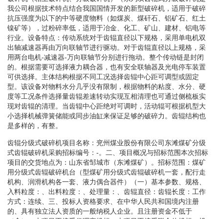
我公司根据技术特点结合我国国情开发的新型破碎机，适用于破碎
抗压强度为以下的中等硬度物料（如煤炭、煤矸石、铝矿石、红土
镍矿等），过粉碎率低，适用于冶金、化工、矿山、建材、铝电等
行业。设备特点：传动系统对于齿辊直径以下规格，采用单电机双
出轴减速器再由万向联轴节进行驱动。对于齿辊直径以上规格，采
用两台电机-减速器-万向联轴节分别进行拖动。整个传动链是封闭
的。根据需要可选择液力耦合器，也有安全联轴器及光电停车装置
可供选择。主体结构根据不同工况选择齿辊中心距可调型或固定
型。该设备对物料水分几乎没有限制，根据物料的粘度、水分、硬
度等工况条件选择量齿辊差速转动实现互相清理也可通过侧梳板实
现对齿辊的清理。当齿辊中心距绝对可调时，活动辊可根据机型大
小选择机械弹簧储能或同步油缸来保证足够的破碎力。齿辊结构也
是多样的，有整。
齿辊分级式破碎机项目名称：兖州煤业股份有限公司东滩煤矿分级
式齿辊破碎机采购招标编号：-。二、项目概况与招标范围本次招标
项目的交货地点为：山东省邹城市（东滩煤矿）。招标范围：煤矿
用分级式齿辊破碎机台（型煤矿用分级式齿辊破碎机一套，配行走
机构、润滑机构各一套、液力偶合器件）（一）基本参数、规格、
入料粒度：、出料粒度：、处理量：、齿辊直径：齿辊长度：工作
方式：连续、三、投标人资格要求、在中华人民共和国境内注册
的、具有独立法人资质的一般纳税人企业。且注册资金不低于