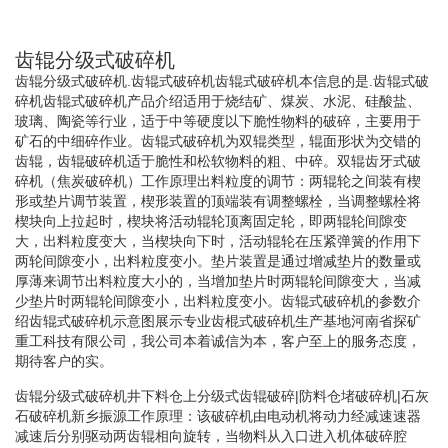
齿辊分级式破碎机
齿辊分级式破碎机.齿辊式破碎机齿辊式破碎机本信息的是.齿辊式破
碎机齿辊式破碎机产品介绍适用于烧结矿、煤炭、水泥、硅酸盐、
玻璃、陶瓷等行业，适于中等硬度以下脆性物料的破碎，主要用于
矿石的中细碎作业。齿辊式破碎机为双辊类型，辊面形状为交错的
齿辊，齿辊破碎机适于脆性和松软物料的粗、中碎。双辊齿牙式破
碎机（焦炭破碎机）工作原理出料粒度的调节：两辊轮之间装有楔
形或垫片调节装置，楔形装置的顶端装有调整螺栓，当调整螺栓将
楔块向上拉起时，楔块将活动辊轮顶离固定轮，即两辊轮间隙变
大，出料粒度变大，当楔块向下时，活动辊轮在压紧弹簧的作用下
两轮间隙变小，出料粒度变小。垫片装置是通过增减垫片的数量或
厚薄来调节出料粒度大小的，当增加垫片时两辊轮间隙变大，当减
少垫片时两辊轮间隙变小，出料粒度变小。齿辊式破碎机的参数介
绍齿辊式破碎机示意图展示专业齿棍式破碎机生产基地河南省探矿
重工科技有限公司，我公司本着诚信为本，客户至上的服务态度，
期待客户的实。
齿辊分级式破碎机井下料仓上分级式齿辊破碎|防料仓堵破碎机|石灰
石破碎机新乡振源工作原理：该破碎机由电动机将动力经减速速器
减速后分别驱动两齿辊相向旋转，当物料从入口进入机体破碎腔