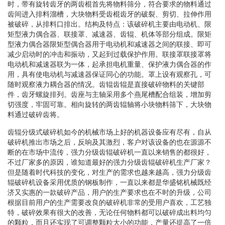
时，带有旋转齿牙的两齿棍首先将物料筛分，符合要求的物料通过
齿间进入排料溜槽，大块物料受齿棍齿牙的破裂、剪切、拉伸作用
被破碎，从排料口排出。结构及特点：该破碎机主要由电动机、限
矩型液力偶合器、联接罩、减速器、齿辊、机体等部分组成。限矩
型液力偶合器限矩型偶合器用于电动机和减速器之间的联接、即可
减少启动时的冲击和振动，又起到过载保护作用。联接罩联接罩将
电动机和减速器联为一体，起承担电机重量、保护液力偶合器的作
用，具有使电动机与减速器保证同心的功能。罩上设有观察孔，可
随时观察液力耦合器的情况。齿辊齿辊是直接破碎物料的关键部
件，齿牙螺旋排列。齿座与主轴采用多个燕尾槽配合组装，增加剪
切强度，牢固可靠。相向旋转的两齿辊轴将小块物料筛下，大块物
料通过破碎齿将。
齿辊分级式破碎机如今的机械市场上好的机器设备应有尽有，自从
破碎机推出市场之后，反响及其激烈，客户对该设备的也在源源不
断的在市场中流传，强力分级齿辊破碎机一直以来销售的都很好，
不过厂家多的原因，谁知道最好的强力分级齿辊破碎机生产厂家？
但是随着时代科技的变化，对生产的需求也越来越高，强力分级齿
辊破碎机设备采用优质的钢板制作，一直以来都是华盛铭机械既经
济又实惠的一款破碎产品，用户的生产要求也在不时的升级，公司
根据目前用户的生产需要改良的破碎机非常的受用户喜欢，工艺独
特，破碎效果有很大的改善，无论任何物料都可以破碎成出料均匀
的颗粒，而且还实现了可调整颗粒大小的功能，产量还提高了一倍