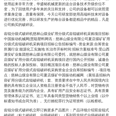
使用起来非常方便，华盛铭机械更新的这台设备技术升级价位不
变，为了回馈用户多年来的关注和支持，公司的设备都可以依照需
求量身定做，质量有保障。今天公司研发部使用高端科技来对设备
进行优化完善，所以研发生产的每台设备都是精品中的精品，凡是
公司购买的破碎设。
齿辊分级式破碎机慈林山煤业矿用分级式齿辊破碎机采购项目招标:
中国振动机械网|慧聪塑料网讯：慈林山煤业有限公司夏店煤矿矿用
分级式齿辊破碎机采购项目招标公告招标编号:-资金来源:自筹资金
所属行业:能源化工实施地:长治市开标时间:招标方案核准号:受山西
潞安矿业集团慈林山煤业有限公司委托，就慈林山煤业有限公司夏
店煤矿矿用分级式齿辊破碎机采购项目进行国内公开招标，诚邀合
格的投标人参加投标。项目概况项目名称：慈林山煤业有限公司夏
店煤矿矿用分级式齿辊破碎机采购资金企业自筹招标编号：-项目地
点：慈林山煤业有限公司夏店煤矿中国振动机械网.（襄垣县招标内
容矿用分级式齿辊破碎机：套、资质要求在中华人民共和国境内注
册的具有独立企业法人资格且注册资金不低于人民币，对货物有供
货及服务能力的国内企业。具有矿用产品安全标志证书。具有质量
管理体系认证证书。近三年具备同类型货物销售个以上业绩（以中
标通知书或合同为准）。无行贿犯罪行为证明资料（以检察机。
齿辊分级式破碎机立即订购更多产品图片：产品详细介绍双齿辊式
破碎机（粘土破碎机、分级破碎机）（系列双齿辊式分级破碎机是