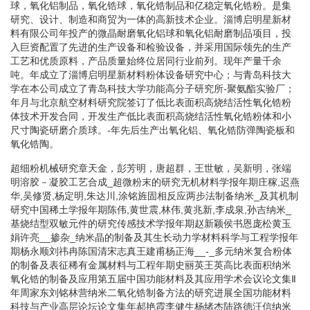
球，氧化铝制品，氧化锆球，氧化锆制品和亿稳定氧化锆粉。是集
研究、设计、制造和商贸为一体的高新技术企业。淄博启明星新材
料有限公司年投产的微晶耐磨氧化铝球和氧化铝耐磨制品项目，投
入巨资配置了先进的生产设备和检验设备，并采用国际领先的生产
工艺和优质原料，产品质量始终位居同行业前列。现年产量千余
吨。年成立了淄博启明星新材料粉体设备研究中心；与青岛科技大
学在本公司成立了青岛科技大学功能高分子研究所-聚氨酯实验厂；
年月与北京航空材料研究院签订了低比表面积高烧结活性氧化锆粉
体技术开发合同，开发生产低比表面积高烧结活性氧化锆粉体和小
尺寸陶瓷研磨介质球。-年先后生产出氧化铝、氧化锆防弹陶瓷板和
氧化锆陶。
超细粉机械研究章天金，彭芳明，唐超群，王世敏，吴新明，张端
明溶胶－凝胶工艺合成_超微粉末的研究无机材料学报年期庄稼,迟燕
华,吴修贤,杨定明,朱达川,涂铭旌固相反应两步法制备纳米_及其机制
研究中国稀土学报年期陈伟,黄世震,林伟,黄兆新,李成泉,孙吉纳米_
基烧结型双敏元件的研究传感技术学报年期赵新颖侯书恩庞松黄玉
娟许亮__掺杂_纳米晶的制备及其生长动力学材料科学与工程学报年
期杨永顺刘祎冉陈国清宋志真王建甫杨正海__-_多元纳米复合粉体
的制备及表征稀有金属材料与工程年期史丽英王英高比表面积纳米
氧化锆的制备及应用第五届中国功能材料及其应用学术会议论文集Ⅱ
年周家东刘铭林营纳米二氧化锆制备方法的研究进展全国功能材料
科技与产业高层论坛论文集年郝艳霞李健生杨绪杰陆路德汪信纳米