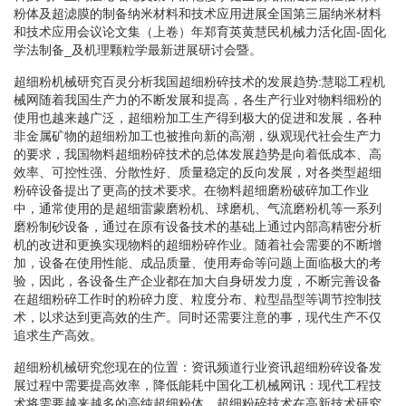
粉体及超滤膜的制备纳米材料和技术应用进展全国第三届纳米材料
和技术应用会议论文集（上卷）年郑育英黄慧民机械力活化固-固化
学法制备_及机理颗粒学最新进展研讨会暨。
超细粉机械研究百灵分析我国超细粉碎技术的发展趋势:慧聪工程机
械网随着我国生产力的不断发展和提高，各生产行业对物料细粉的
使用也越来越广泛，超细粉加工生产得到极大的促进和发展，各种
非金属矿物的超细粉加工也被推向新的高潮，纵观现代社会生产力
的要求，我国物料超细粉碎技术的总体发展趋势是向着低成本、高
效率、可控性强、分散性好、质量稳定的反向发展，对各类型超细
粉碎设备提出了更高的技术要求。在物料超细磨粉破碎加工作业
中，通常使用的是超细雷蒙磨粉机、球磨机、气流磨粉机等一系列
磨粉制砂设备，通过在原有设备技术的基础上通过内部高精密分析
机的改进和更换实现物料的超细粉碎作业。随着社会需要的不断增
加，设备在使用性能、成品质量、使用寿命等问题上面临极大的考
验，因此，各设备生产企业都在加大自身研发力度，不断完善设备
在超细粉碎工作时的粉碎力度、粒度分布、粒型晶型等调节控制技
术，以求达到更高效的生产。同时还需要注意的事，现代生产不仅
追求生产高效。
超细粉机械研究您现在的位置：资讯频道行业资讯超细粉碎设备发
展过程中需要提高效率，降低能耗中国化工机械网讯：现代工程技
术将需要越来越多的高纯超细粉体，超细粉碎技术在高新技术研究