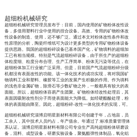
超细粉机械研究
超细粉机械研究管理员发布于：目前，国内使用的矿物粉体改性设
备，多借用塑料行业中使用的捏合设备。高效、专用的矿物粉体改
性设备的制造、使用，还不够广泛。通过本文对粉体改性条件和改
性原理的分析，陶瓷纤维纸可为设计更多类型的专用矿物粉体设备
提供思路。我国的超细粉碎设备已基本国产化，矿物填料的超细加
工已有相当规模。特别是气流超细粉碎设备，由于所生产的超细粉
体粒度细、粒度分布合理、生产工序简单、粉体无污染等优点，在
超细粉体加工行业被广泛采用。但是，目前国产气流超细粉碎分级
机都没有表面改性的功能。该一体化技术的成功实现，将对我国矿
物填料工业和塑料、橡胶等工业的发展产生积极的作用。作为填料
的浅色非金属矿物，除滑石等少数矿物之外，一般都具有较大的表
面能。所以，超细粉体容易产生团聚。矿物粉体经改性处理后，其
表面因吸附改性剂分子而使表面能大为降低。如经硬酯酸处理，粉
体的表面能由降至。因此，超细粉碎-改性一体化技术的实现，可。
超细粉机械研究淄博启明星新材料有限公司创建于年，占地亩，员
工余人，其中技术人员约占，年产值余。年通过了:标准质量管理体
系认证。淄博启明星新材料有限公司专业生产高纯超细粉体研磨设
备，混料、成型设备，研磨实验设备，聚氨酯弹性体制品，氧化铝