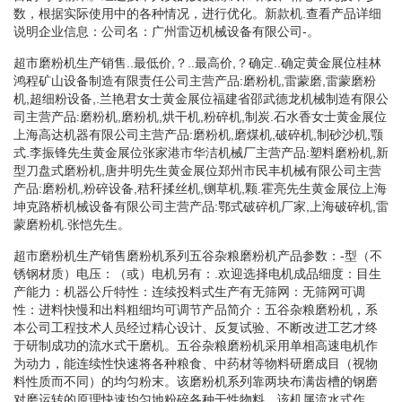
数，根据实际使用中的各种情况，进行优化。新款机.查看产品详细
说明企业信息：公司名：广州雷迈机械设备有限公司-。
超市磨粉机生产销售..最低价,？..最高价,？确定..确定黄金展位桂林
鸿程矿山设备制造有限责任公司主营产品:磨粉机,雷蒙磨,雷蒙磨粉
机,超细粉设备,.兰艳君女士黄金展位福建省邵武德龙机械制造有限公
司主营产品:磨粉机,磨粉机,烘干机,粉碎机,制炭.石水香女士黄金展位
上海高达机器有限公司主营产品:磨粉机,磨煤机,破碎机,制砂沙机,颚
式.李振锋先生黄金展位张家港市华洁机械厂主营产品:塑料磨粉机,新
型刀盘式磨粉机,唐井明先生黄金展位郑州市民丰机械有限公司主营
产品:磨粉机,粉碎设备,秸秆揉丝机,铡草机,颗.霍亮先生黄金展位上海
坤克路桥机械设备有限公司主营产品:鄂式破碎机厂家,上海破碎机,雷
蒙磨粉机.张恺先生。
超市磨粉机生产销售磨粉机系列五谷杂粮磨粉机产品参数：-型（不
锈钢材质）电压：（或）电机另有：.欢迎选择电机成品细度：目生
产能力：机器公斤特性：连续投料式生产有无筛网：无筛网可调
性：进料快慢和出料粗细均可调节产品简介：五谷杂粮磨粉机，系
本公司工程技术人员经过精心设计、反复试验、不断改进工艺才终
于研制成功的流水式干磨机。五谷杂粮磨粉机采用单相高速电机作
为动力，能连续性快速将各种粮食、中药材等物料研磨成目（视物
料性质而不同）的均匀粉末。该磨粉机系列靠两块布满齿槽的钢磨
对磨运转的原理快速均匀地粉碎各种干性物料。该机属流水式作