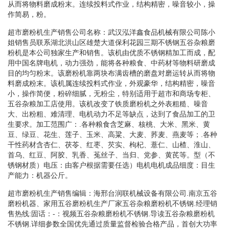
从而将物料磨成粉末。连续投料式作业，结构精密，噪音较小，操
作简易，粉。
超市磨粉机生产销售公司名称：武汉泓洋鑫食品机械有限公司陈小
姐销售员联系湖北洪山区雄楚大道保利花园三期不锈钢五谷杂粮磨
粉机是本公司独家生产和销售。该机由优质不锈钢精加工而成，配
用中国名牌电机，动力强劲，能将各种粮食、中药材等物料研磨成
目的均匀粉末。该磨粉机靠两块布满齿槽的磨盘对磨运转从而将物
料磨成粉末。该机属连续投料式作业，外观豪华，结构精密，噪音
小，操作简便，粉碎细腻，无粉尘，特别适用于超市和商场专柜、
五谷杂粮加工店使用。该机改变了铁质磨粉机之外表粗糙、噪音
大、出粉粗、难清理、电机动力不足等缺点，达到了食品加工的卫
生要求。加工范围广：.各种粮食含芝麻、核桃、大米、黑米、黄
豆、绿豆、花生、莲子、玉米、高粱、大麦、荞麦、燕麦等；.各种
干性药材含杏仁、茯苓、红枣、芡实、枸杞、薏仁、山楂、淮山、
首乌、红豆、阿胶、乳香、菟丝子、当归、党参、黄芪等。型（不
锈钢材质）电压：由客户根据需要任选）电机电机成品细度：目生
产能力：机器公斤。
超市磨粉机生产销售编辑：海邢台润联机械设备有限公司.南京五谷
磨粉机器、家用五谷磨粉机生产厂家五谷杂粮磨粉机不锈钢.经理销
售热线:固话：-：视频五谷杂粮磨粉机不锈钢.导读五谷杂粮磨粉机
不锈钢.详细参数全国优先通过质量监督检验合格产品，首创大功率