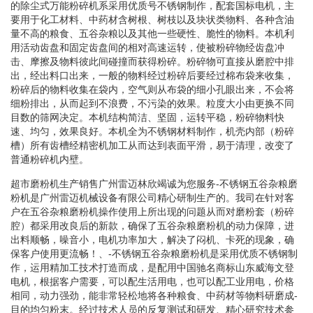
的除尘式万能粉碎机系采用优质号不锈钢制作，配套国标电机，主
要用于化工材料、中药材含树根、树枝以及块状类物料、各种含油
量不高的粮食、五谷杂粮以及其他一些硬性、脆性的物料。本机利
用活动齿盘和固定齿盘间的相对高速运转，使被粉碎物经齿盘冲
击、摩擦及物料彼此间碰撞而获得粉碎。粉碎物可直接从磨腔中排
出，经出料口出来，一般的物料经过粉碎后要经过棉布袋来收集，
粉碎后的物料收集在袋内，空气则从布袋的细小孔眼出来，不会将
细粉排出，从而起到不浪费，不污染的效果。粒度大小由更换不同
目数的筛网决定。本机结构简洁、坚固，运转平稳，粉碎物料快
速、均匀，效果良好。本机全为不锈钢材料制作，机壳内部（粉碎
槽）所有齿槽经精密机加工从而达到表面平滑，易于清理，改变了
普通粉碎机内壁。
超市磨粉机生产销售广州雷迈林欣竭诚为您服务-不锈钢五谷杂粮磨
粉机是广州雷迈机械设备有限公司精心研制生产的。我司在针对客
户在五谷杂粮磨粉机操作使用上所出现的问题从而对磨粉套（粉碎
腔）都采用改良后的新款，确保了五谷杂粮磨粉机的动力保障，进
出料顺畅，噪音小，电机功率加大，解决了闷机、卡死的现象，确
保客户使用更流畅！、-不锈钢五谷杂粮磨粉机是采用优质不锈钢制
作，运用精加工技术打造而成，是配用中国驰名商标山东威海文登
电机，根据客户需要，可以配生活用电，也可以配工业用电，价格
相同，动力强劲，能非常轻松地将各种粮食、中药材等物料研磨成-
目的均匀粉末。经过技术人员的反复测试和研发、精心研究技术参