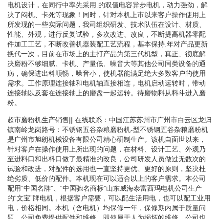
电机设计，在同行中率先采用.的双值电容异步电机，动力强劲，解
决了闷机、卡死等现象！同时，针对本机上市以来客户操作使用上
所发现的一些实际问题，我司组织研发、技术队伍在设计、材质、
性能、外观，进行反复试验，多次改进、改良，不断提高机器零配
件加工工艺，不断改善机器装配工艺流程，基本保持.年对产品更新
换代一次，目前在市场上的主打产品为第三代机型，真正、彻底解
决磨粉不够细腻、卡机、产量低、噪音大等其他公司同类设备的通
病，确保进出料顺畅，噪音小，使机器能满足绝大多数客户的使用
需求。工作原理连接轴和电机轴直接相连，电机启动运转时，带动
连接轴以及套在连接轴上的磨盘一起运转。待磨物料从料斗进入磨
粉。
超市磨粉机生产销售||.在线联系：中国江苏苏州市广州市白云区龙归
镇南岭龙岗路号：不锈钢五谷杂粮磨粉机-型不锈钢五谷杂粮磨粉机
是广州市旭朗机械设备有限公司精心研制生产。该机自面世以来，
针对客户在操作使用上所出现的问题，在材料、设计工艺、外观乃
至进料口和出料口做了最精准的改良，公司研发人员做过无数次的
试验和改进，对配件的选用也一直坚持更优、更好的原则，坚决杜
绝劣质、低价的配件。本机现在可以适合以上的客户需求。本公司
配用“中国名牌”、“中国驰名商标”山东威海泰富西玛电机公司生产
的“文宝”牌电机，根据客户需要，可以配生活用电，也可以配工业用
电，价格相同。本机（含电机）均保修一年，保修期内属于质量问
题，公司免费提供配件和维修，即使属于人为损坏的维修，公司也