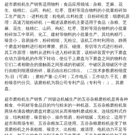
超市磨粉机生产销售适用物料：食品应用领域：杂粮、芝麻、花
生、核桃仁、山药、枸杞、红枣、莲籽等混合物料的小批量粉碎加
工生产能力：-进料粒度：粒电机.出料粒度：目粉碎程度：细磨机原
理：高速万能粉碎机（一概述该磨粉机主要适用于食品（杂粮、芝
麻、花生、核桃仁、山药、枸杞、红枣、莲籽等混合物料的小批量
粉碎加工中草药、化工、建材等物料的小批量生产。其结构精巧，
噪音小，容易操作，粉碎精细，无粉尘。该机工作时利用动、静两
个磨盘对物料进行相对摩擦、挤压、碰撞、剪切等方式进行粉碎。
其工作原理：物料从进料斗进入粉碎装置，该粉碎装置中的下磨盘
在动力源电机的作用下转动，使位于上磨盘与下磨盘之间的物料在
它们二者相吻合的接触面之间形成的初破区、中破区及细破区中进
行由粗到细逐级粉碎，最后由出粉口排出。（二技术参数磨粉细度
为-目（可调）；磨粉产量-公斤时；工作电压；工作动力.千瓦；磨
粉噪音约分贝。该磨粉机为我公司专利产品（专利号：.）。其磨
盘。
超市磨粉机生产销售.广州骏达机械生产的五谷杂粮磨粉机是将各种
粮食、中药材等食品目的均匀粉末的一种机器。五谷杂粮磨粉机靠
两块布满齿槽的磨盘对磨运转从而将物料磨成粉末。连续投料式作
业，结构精密，噪音较小，操作简易，粉碎细腻，无粉尘，适用于
超市和商场专柜、五谷杂粮加工店使用。五谷杂粮磨粉机改变了铁
质磨粉机之外表粗糙、噪音大、出粉粗、难清理、电机动力不足等