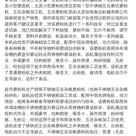
卖小型磨面机，太原小型磨粉机便宜卖啦！型不锈钢五谷磨坊磨粉
机、五谷杂粮加工机、五谷磨粉机系由太原创旭食品机械有限公司
独家研发生产销售。我司研发部门根据客户在使用过程所出现的问
题和客户建议及要求，对该磨粉机进行了一系列改良，经过反复改
进试验，现已彻底解决了下料较慢、磨粉不细、刮片不耐用、调节
手柄发烫、塑料环易磨损、机器振动大、噪音大等等一系列难题。
本机由优质不锈钢精加工而成，配用中国名牌电机，动力强劲，能
将各种粮食、中药材等物料研磨成目的粉末。该磨粉机靠两块布满
齿槽的磨盘对磨运转从而将物料磨成粉末。该机属连续投料式作
业，外观豪华，结构精密，噪音小，操作简便，粉碎细腻，无粉
尘，特别适用于超市和商场专柜、五谷杂粮加工店使用。该机改变
了普通磨粉机之外表粗糙、噪音大、出粉粗、难清理、电机动力不
足等缺点，达到了食品。
超市磨粉机生产销售不锈钢五谷杂粮磨粉机（也称不锈钢五谷杂粮
粉碎机）该机由优质不锈钢精加工而成，配用中国名牌电机，动力
强劲，能将各种粮食等物料研磨成目的均匀粉末。该磨粉机靠两块
布满齿槽的不锈钢磨盘对磨运转从而将物料磨成粉末。该机属连续
投料式作业，外观豪华，结构精密，噪音小，操作简便，粉碎细
腻，无粉尘，特别适用于超市和商场专柜、五谷杂粮加工店使用。
该机改变了铸铁的五谷杂粮磨粉机之外表粗糙、噪音大、出粉粗、
电机动力不足等缺点。不锈钢五谷杂粮磨粉机电压：普通（无底