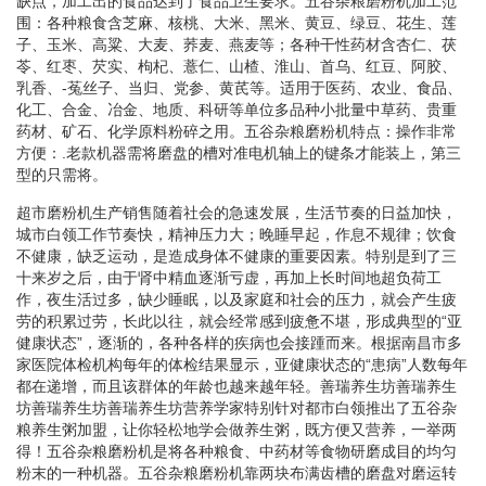
缺点，加工出的食品达到了食品卫生要求。五谷杂粮磨粉机加工范
围：各种粮食含芝麻、核桃、大米、黑米、黄豆、绿豆、花生、莲
子、玉米、高粱、大麦、荞麦、燕麦等；各种干性药材含杏仁、茯
苓、红枣、芡实、枸杞、薏仁、山楂、淮山、首乌、红豆、阿胶、
乳香、-菟丝子、当归、党参、黄芪等。适用于医药、农业、食品、
化工、合金、冶金、地质、科研等单位多品种小批量中草药、贵重
药材、矿石、化学原料粉碎之用。五谷杂粮磨粉机特点：操作非常
方便：.老款机器需将磨盘的槽对准电机轴上的键条才能装上，第三
型的只需将。
超市磨粉机生产销售随着社会的急速发展，生活节奏的日益加快，
城市白领工作节奏快，精神压力大；晚睡早起，作息不规律；饮食
不健康，缺乏运动，是造成身体不健康的重要因素。特别是到了三
十来岁之后，由于肾中精血逐渐亏虚，再加上长时间地超负荷工
作，夜生活过多，缺少睡眠，以及家庭和社会的压力，就会产生疲
劳的积累过劳，长此以往，就会经常感到疲惫不堪，形成典型的“亚
健康状态”，逐渐的，各种各样的疾病也会接踵而来。根据南昌市多
家医院体检机构每年的体检结果显示，亚健康状态的“患病”人数每年
都在递增，而且该群体的年龄也越来越年轻。善瑞养生坊善瑞养生
坊善瑞养生坊善瑞养生坊营养学家特别针对都市白领推出了五谷杂
粮养生粥加盟，让你轻松地学会做养生粥，既方便又营养，一举两
得！五谷杂粮磨粉机是将各种粮食、中药材等食物研磨成目的均匀
粉末的一种机器。五谷杂粮磨粉机靠两块布满齿槽的磨盘对磨运转