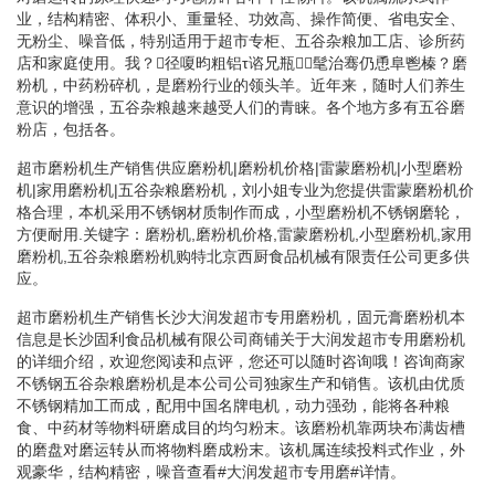
业，结构精密、体积小、重量轻、功效高、操作简便、省电安全、
无粉尘、噪音低，特别适用于超市专柜、五谷杂粮加工店、诊所药
店和家庭使用。我？径嗄昀粗铝τ谘兄瓶⒏髦治骞仍恿阜鬯榛？磨
粉机，中药粉碎机，是磨粉行业的领头羊。近年来，随时人们养生
意识的增强，五谷杂粮越来越受人们的青睐。各个地方多有五谷磨
粉店，包括各。
超市磨粉机生产销售供应磨粉机|磨粉机价格|雷蒙磨粉机|小型磨粉
机|家用磨粉机|五谷杂粮磨粉机，刘小姐专业为您提供雷蒙磨粉机价
格合理，本机采用不锈钢材质制作而成，小型磨粉机不锈钢磨轮，
方便耐用.关键字：磨粉机,磨粉机价格,雷蒙磨粉机,小型磨粉机,家用
磨粉机,五谷杂粮磨粉机购特北京西厨食品机械有限责任公司更多供
应。
超市磨粉机生产销售长沙大润发超市专用磨粉机，固元膏磨粉机本
信息是长沙固利食品机械有限公司商铺关于大润发超市专用磨粉机
的详细介绍，欢迎您阅读和点评，您还可以随时咨询哦！咨询商家
不锈钢五谷杂粮磨粉机是本公司公司独家生产和销售。该机由优质
不锈钢精加工而成，配用中国名牌电机，动力强劲，能将各种粮
食、中药材等物料研磨成目的均匀粉末。该磨粉机靠两块布满齿槽
的磨盘对磨运转从而将物料磨成粉末。该机属连续投料式作业，外
观豪华，结构精密，噪音查看#大润发超市专用磨#详情。