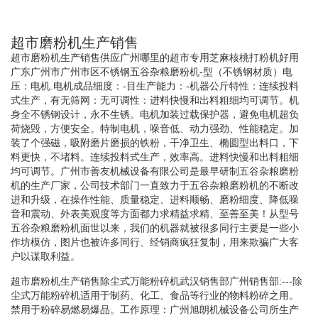
超市磨粉机生产销售
超市磨粉机生产销售供应广州哪里的超市专用芝麻核桃打粉机好用
广东广州市广州市区不锈钢五谷杂粮磨粉机-型（不锈钢材质）电
压：电机.电机成品细度：-目生产能力：-机器公斤特性：连续投料
式生产，有无筛网：无可调性：进料快慢和出料粗细均可调节。机
身全不锈钢设计，永不生锈。电机加装过载保护器，避免电机超负
荷烧毁，方便安全。特制电机，噪音低、动力强劲、性能稳定。加
装了个强磁，吸附磨片磨损的铁粉，干净卫生、椭圆型出料口，下
料更快，不堵料。连续投料式生产，效率高。进料快慢和出料粗细
均可调节。广州市善友机械设备有限公司是最早研制五谷杂粮磨粉
机的生产厂家，公司技术部门一直致力于五谷杂粮磨粉机的不断改
进和升级，在操作性能、质量稳定、进料顺畅、磨粉细度、降低噪
音和震动、外表美观度等方面都力求精益求精、至善至美！从型号
五谷杂粮磨粉机面世以来，我们的机器就被很多同行主要是一些小
作坊模仿，图片也被许多同行、经销商疯狂复制，用来欺骗广大客
户以谋取利益。
超市磨粉机生产销售除尘式万能粉碎机武汉销售部广州销售部:---除
尘式万能粉碎机适用于制药、化工、食品等行业的物料粉碎之用。
禁用于粉碎易燃易爆品。工作原理：广州旭朗机械设备公司所生产