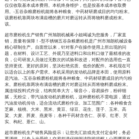
仅仅收取基本成本费用。本机终身维护，也是按基本成本收取费
用。-五谷杂粮磨粉机能将各种粮食、中药材研磨成目的均匀粉末。
该磨粉机靠两块布满齿槽的磨片对磨运转从而将物料磨成粉末。
该。
超市磨粉机生产销售广州旭朗机械蒋小姐竭诚为您服务，厂家直
销，质量有保障！-型不锈钢五谷杂粮磨粉机是广州市旭朗机械设备
精心研制生产。自面世以来，针对客户在操作使用上所出现的问
题，在材料、设计工艺、外观乃至进料口和出料口做了最精准的改
良，公司研发人员做过无数次的试验和改进，对配件的选用也一直
坚持更优、更好的原则，坚决杜绝劣质、低价的配件。本机现在可
以适合以上的客户需求。本机采用的发动机品牌是本田，使用原料
是汽油。-五谷杂粮磨粉机能将各种粮食、中药材研磨成目的均匀粉
末。磨粉机靠两块布满齿槽的磨片对磨运转从而将物料磨成粉末。
属连续投料式作业，结构简单大方，噪音小，容易操作，粉碎细
腻，无粉尘，带汽油发动机的磨粉机，这种磨粉机不需电源，通过
汽油发动机传动，适合流动式磨粉作业。加工范围广：.各种粮食含
芝麻、核桃、大米、黑米、黄豆、绿豆、花生、莲子、玉米、高
粱、大麦、荞麦、燕麦等；.各种干药材含杏仁、茯苓、红枣、芡
实、枸杞、薏仁、山。
超市磨粉机生产销售风险提示：让您先汇款或先支付定金时，务必
要谨慎，以免上当受骗！交易前请仔细阅读防骗提醒！山西哪里有