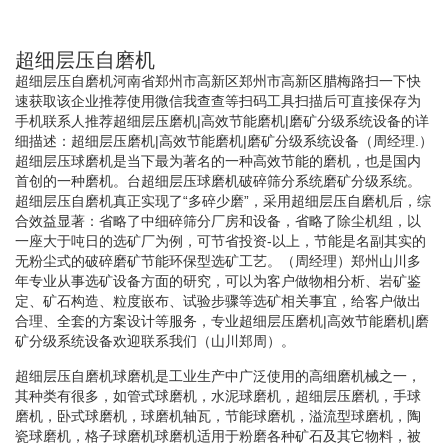
超细层压自磨机
超细层压自磨机河南省郑州市高新区郑州市高新区腊梅路扫一下快
速获取该企业推荐使用微信我查查等扫码工具扫描后可直接保存为
手机联系人推荐超细层压磨机|高效节能磨机|磨矿分级系统设备的详
细描述：超细层压磨机|高效节能磨机|磨矿分级系统设备（周经理.）
超细层压球磨机是当下最为著名的一种高效节能的磨机，也是国内
首创的一种磨机。台超细层压球磨机破碎筛分系统磨矿分级系统。
超细层压自磨机真正实现了“多碎少磨”，采用超细层压自磨机后，综
合效益显著：省略了中细碎筛分厂房和设备，省略了除尘机组，以
一座大于吨日的选矿厂为例，可节省投资-以上，节能是名副其实的
无粉尘式的破碎磨矿节能环保型选矿工艺。（周经理）郑州山川多
年专业从事选矿设备方面的研究，可以为客户做物相分析、岩矿鉴
定、矿石构造、粒度嵌布、试验步骤等选矿相关事宜，给客户做出
合理、全套的方案设计等服务，专业超细层压磨机|高效节能磨机|磨
矿分级系统设备欢迎联系我们（山川郑周）。
超细层压自磨机球磨机是工业生产中广泛使用的高细磨机械之一，
其种类有很多，如管式球磨机，水泥球磨机，超细层压磨机，手球
磨机，卧式球磨机，球磨机轴瓦，节能球磨机，溢流型球磨机，陶
瓷球磨机，格子球磨机球磨机适用于粉磨各种矿石及其它物料，被