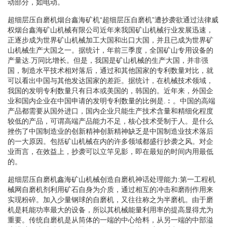
动部分，如电动。
超细层压自磨机烟台鑫海矿机“超细层压自磨机”遭抄袭欲通过法律威
权烟台鑫海矿山机械有限公司近年来我国矿山机械行业发展迅速，
正逐步成为世界矿山机械加工大国和出口大国，并且已成为世界矿
山机械生产大国之一。据统计，年前三季度，全国矿山专用设备的
产量达.万同比增长。但是，我国是矿山机械的生产大国，并非强
国，制造水平技术相对落后，通过和其他国家的专利数量对比，就
可以看出中国与其他发达国家的差距。据统计，在机械技术领域，
我国的发明专利数量只有日本或美国的，韩国的。近年来，外国企
业和国内企业在中国申请的发明专利数量的比例是.︰。中国的高端
产品都需要从国外进口，国内企业只能生产技术含量和精细化程度
较低的产品，可谓高端产品能力不足，核心技术受制于人。是什么
挫伤了中国制造业的创新精神创新精神缺乏是中国制造业技术落后
的一大原因。包括矿山机械在内的许多领域都盛行抄袭之风。对企
业而言，在效益上，抄袭可以立竿见影，即在最短的时间内用最低
的。
超细层压自磨机鑫海矿山机械创造自磨机神话处理能力:第一工程机
械网自磨机剂利用矿石自身为介质，通过相互的冲击和磨削作用来
实现粉碎。加入少量钢球的自磨机，又往往称之为半磨机。由于磨
机是耗能功率最大的设备，所以其机械能量利用率的提高显得尤为
重要。传统自磨机是从筒体的一端的中心给料，从另一端的中部溢