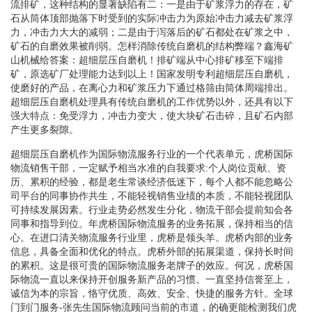
流排矿，这种结构的显著缺陷有二：一是由于矿浆浮力的存在，矿
石从筒体顶部抛落下时受到的实际冲击力为原始冲击力减去矿浆浮
力，冲击力大大的减弱；二是由于泻落后的矿石都处在矿浆之中，
矿石的自磨效果被削弱。怎样消除传统自磨机的结构弊端？鑫海矿
山机械给答案：超细层压自磨机！排矿端从中心排矿移至下端排
矿，原选矿厂处理能力达到以上！国家发明专利超细层压自磨机，
使磨好的产品，在离心力和矿浆压力下通过格筛由筒体周端排出。
超细层压自磨机处理具有传统自磨机的工作优势以外，还具有以下
强大特点：免受浮力，冲击力变大，使大块矿石击碎，且矿石内部
产生更多裂隙。
超细层压自磨机作为国际物流服务行业的一个代表单元，虎桥国际
物流销售干部，一定赋予相当水准的自我要求:个人岗位贡献、资
历、累积的经验，都是老生常谈经济低迷下，每个人都不能忽略公
司平台的同事协作共生，不能轻视销售业绩的本质，不能轻视团队
可持续发展因素。行业走势必然发生分化，物流干部会提前知会各
同事和指导到位。年虎桥国际物流服务的业务拓展，保持相当的信
心。在进口清关物流服务行业里，虎桥是领头羊。虎桥内部的业务
信息，具备全面和优化的特点。虎桥外部的拓展渠道，保持长时间
的累积。这是很可贵的国际物流服务老牌子的效应。何况，虎桥国
际物流一直以来保持开创服务新产品的习惯。一直坚持信誉至上，
诚信为本的宗旨，恪守优质、高效、安全、快捷的服务方针。全球
门到门服务-张先生国际物流顾问当前的市道，的确更能检测我们虎