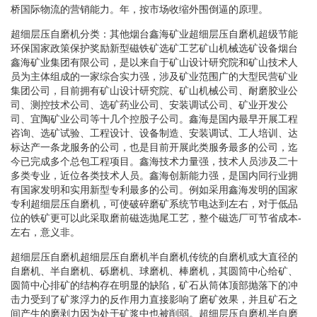
桥国际物流的营销能力。年，按市场收缩外围倒逼的原理。
超细层压自磨机分类：其他烟台鑫海矿业超细层压自磨机超级节能
环保国家政策保护奖励新型磁铁矿选矿工艺矿山机械选矿设备烟台
鑫海矿业集团有限公司，是以来自于矿山设计研究院和矿山技术人
员为主体组成的一家综合实力强，涉及矿业范围广的大型民营矿业
集团公司，目前拥有矿山设计研究院、矿山机械公司、耐磨胶业公
司、测控技术公司、选矿药业公司、安装调试公司、矿业开发公
司、宜陶矿业公司等十几个控股子公司。鑫海是国内最早开展工程
咨询、选矿试验、工程设计、设备制造、安装调试、工人培训、达
标达产一条龙服务的公司，也是目前开展此类服务最多的公司，迄
今已完成多个总包工程项目。鑫海技术力量强，技术人员涉及二十
多类专业，近位各类技术人员。鑫海创新能力强，是国内同行业拥
有国家发明和实用新型专利最多的公司。例如采用鑫海发明的国家
专利超细层压自磨机，可使破碎磨矿系统节电达到左右，对于低品
位的铁矿更可以此采取磨前磁选抛尾工艺，整个磁选厂可节省成本-
左右，意义非。
超细层压自磨机超细层压自磨机半自磨机传统的自磨机或大直径的
自磨机、半自磨机、砾磨机、球磨机、棒磨机，其圆筒中心给矿、
圆筒中心排矿的结构存在明显的缺陷，矿石从筒体顶部抛落下的冲
击力受到了矿浆浮力的反作用力直接影响了磨矿效果，并且矿石之
间产生的磨剥力因为处于矿浆中也被削弱。超细层压自磨机半自磨