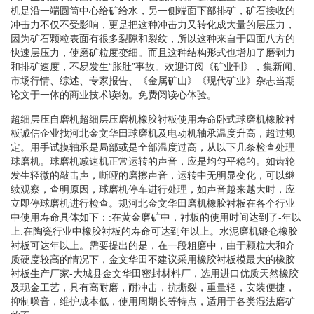
机是沿一端圆筒中心给矿给水，另一侧端面下部排矿，矿石接收的
冲击力不仅不受影响，更是把这种冲击力又转化成大量的层压力，
因为矿石颗粒表面有很多裂隙和裂纹，所以这种来自于四面八方的
快速层压力，使磨矿粒度变细。而且这种结构形式也增加了磨剥力
和排矿速度，不易发生“胀肚”事故。欢迎订阅《矿业刊》，集新闻、
市场行情、综述、专家报告、《金属矿山》《现代矿业》杂志当期
论文于一体的商业技术读物。免费阅读心体验。
超细层压自磨机超细层压磨机橡胶衬板使用寿命卧式球磨机橡胶衬
板诚信企业找河北金文华田球磨机及电动机轴承温度升高，超过规
定。用手试摸轴承是局部或是全部温度过高，从以下几条检查处理
球磨机。球磨机减速机正常运转的声音，应是均匀平稳的。如齿轮
发生轻微的敲击声，嘶哑的磨擦声音，运转中无明显变化，可以继
续观察，查明原因，球磨机停车进行处理，如声音越来越大时，应
立即停球磨机进行检查。规河北金文华田磨机橡胶衬板在各个行业
中使用寿命具体如下：:在黄金磨矿中，衬板的使用时间达到了-年以
上.在陶瓷行业中橡胶衬板的寿命可达到年以上。水泥磨机锻仓橡胶
衬板可达年以上。需要提出的是，在一段粗磨中，由于颗粒大和介
质硬度较高的情况下，金文华田不建议采用橡胶衬板模最大的橡胶
衬板生产厂家-大城县金文华田密封材料厂，选用进口优质天然橡胶
及现金工艺，具有高耐磨，耐冲击，抗撕裂，重量轻，安装便捷，
抑制噪音，维护成本低，使用周期长等特点，适用于各类湿法磨矿