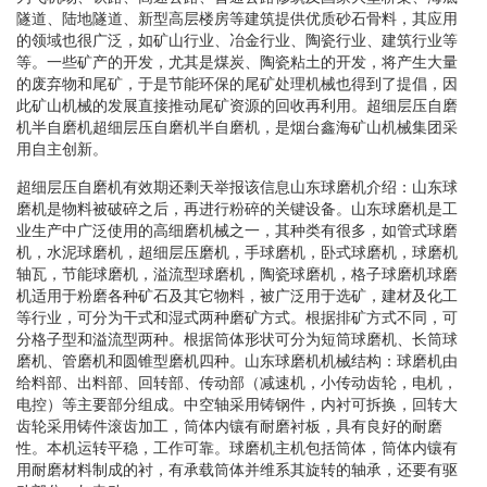
隧道、陆地隧道、新型高层楼房等建筑提供优质砂石骨料，其应用
的领域也很广泛，如矿山行业、冶金行业、陶瓷行业、建筑行业等
等。一些矿产的开发，尤其是煤炭、陶瓷粘土的开发，将产生大量
的废弃物和尾矿，于是节能环保的尾矿处理机械也得到了提倡，因
此矿山机械的发展直接推动尾矿资源的回收再利用。超细层压自磨
机半自磨机超细层压自磨机半自磨机，是烟台鑫海矿山机械集团采
用自主创新。
超细层压自磨机有效期还剩天举报该信息山东球磨机介绍：山东球
磨机是物料被破碎之后，再进行粉碎的关键设备。山东球磨机是工
业生产中广泛使用的高细磨机械之一，其种类有很多，如管式球磨
机，水泥球磨机，超细层压磨机，手球磨机，卧式球磨机，球磨机
轴瓦，节能球磨机，溢流型球磨机，陶瓷球磨机，格子球磨机球磨
机适用于粉磨各种矿石及其它物料，被广泛用于选矿，建材及化工
等行业，可分为干式和湿式两种磨矿方式。根据排矿方式不同，可
分格子型和溢流型两种。根据筒体形状可分为短筒球磨机、长筒球
磨机、管磨机和圆锥型磨机四种。山东球磨机机械结构：球磨机由
给料部、出料部、回转部、传动部（减速机，小传动齿轮，电机，
电控）等主要部分组成。中空轴采用铸钢件，内衬可拆换，回转大
齿轮采用铸件滚齿加工，筒体内镶有耐磨衬板，具有良好的耐磨
性。本机运转平稳，工作可靠。球磨机主机包括筒体，筒体内镶有
用耐磨材料制成的衬，有承载筒体并维系其旋转的轴承，还要有驱