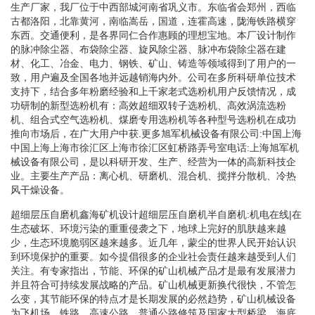
生产厂家，我厂位于中西部城河南省巩义市。东临省会郑州，西临
古都洛阳，北靠黄河，南临嵩岳，国道，连霍高速，陇海铁路横穿
东西。交通便利，是各界同仁合作惠顾的理想宝地。本厂设计制作
的脉冲除尘器、布袋除尘器、旋风除尘器、脉冲布袋除尘器在建
材、化工、冶金、电力、钢铁、矿山、铸造等领域得到了用户的一
致，用户遍及全国各地并远越销海内外。公司在多所科研单位技术
支持下，结合多年粉磨经验和上千家老式选粉机用户反馈情况，成
功研制的新型选粉机有：高效超细双转子选粉机、高效涡流选粉
机、组合式空气选粉机、煤磨专用选粉机等各种型号选粉机在成功
推向市场后，在广大用户中获.更多旭军机械设备有限公司:中国上海
中国上海上海市徐汇区上海市徐汇区虹桥路弄号室电话:上海旭军机
械设备有限公司，是以科研开发、生产、经营为一体的高新科技企
业。主要生产产品：离心机、研磨机、混合机、搅拌分散机、冷热
风干燥设备。
超细层压自磨机鑫海矿机设计超细层压自磨机半自磨机:机电在线|在
生态破坏、环境污染的重重侵袭之下，地球上完好的肌肤越来越
少，生态环境脆弱区越来越多。近几年，蒙尘的世界人民开始认识
到环境保护的重要。如今提倡很多的企业社会责任越来越受到人们
关注。有专家指出，节能、环保的矿山机械产品才是最有发展潜力
并且符合可持续发展战略的产品。矿山机械更新换代很快，不管怎
么变，其节能环保的特点才是长期发展的必然趋势，矿山机械设备
为飞机场、铁路、高速公路、普通公路修筑及国家大型桥梁、海底