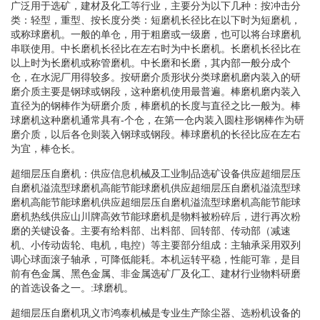
广泛用于选矿，建材及化工等行业，主要分为以下几种：按冲击分
类：轻型，重型、按长度分类：短磨机长径比在以下时为短磨机，
或称球磨机。一般的单仓，用于粗磨或一级磨，也可以将台球磨机
串联使用。中长磨机长径比在左右时为中长磨机。长磨机长径比在
以上时为长磨机或称管磨机。中长磨和长磨，其内部一般分成个
仓，在水泥厂用得较多。按研磨介质形状分类球磨机磨内装入的研
磨介质主要是钢球或钢段，这种磨机使用最普遍。棒磨机磨内装入
直径为的钢棒作为研磨介质，棒磨机的长度与直径之比一般为。棒
球磨机这种磨机通常具有-个仓，在第一仓内装入圆柱形钢棒作为研
磨介质，以后各仓则装入钢球或钢段。棒球磨机的长径比应在左右
为宜，棒仓长。
超细层压自磨机：供应信息机械及工业制品选矿设备供应超细层压
自磨机溢流型球磨机高能节能球磨机供应超细层压自磨机溢流型球
磨机高能节能球磨机供应超细层压自磨机溢流型球磨机高能节能球
磨机热线供应山川牌高效节能球磨机是物料被粉碎后，进行再次粉
磨的关键设备。主要有给料部、出料部、回转部、传动部（减速
机、小传动齿轮、电机，电控）等主要部分组成：主轴承采用双列
调心球面滚子轴承，可降低能耗。本机运转平稳，性能可靠，是目
前有色金属、黑色金属、非金属选矿厂及化工、建材行业物料研磨
的首选设备之一。:球磨机。
超细层压自磨机巩义市鸿泰机械是专业生产除尘器、选粉机设备的