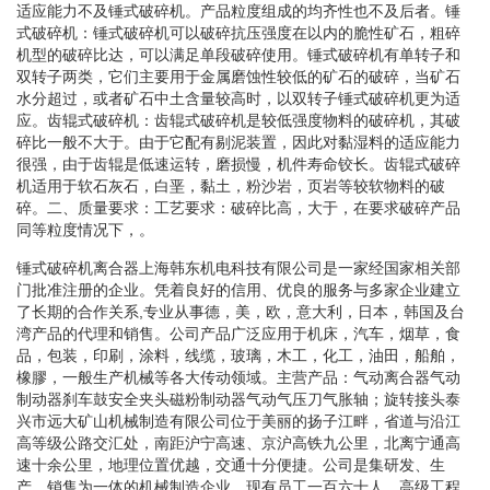
适应能力不及锤式破碎机。产品粒度组成的均齐性也不及后者。锤
式破碎机：锤式破碎机可以破碎抗压强度在以内的脆性矿石，粗碎
机型的破碎比达，可以满足单段破碎使用。锤式破碎机有单转子和
双转子两类，它们主要用于金属磨蚀性较低的矿石的破碎，当矿石
水分超过，或者矿石中土含量较高时，以双转子锤式破碎机更为适
应。齿辊式破碎机：齿辊式破碎机是较低强度物料的破碎机，其破
碎比一般不大于。由于它配有剔泥装置，因此对黏湿料的适应能力
很强，由于齿辊是低速运转，磨损慢，机件寿命铰长。齿辊式破碎
机适用于软石灰石，白垩，黏土，粉沙岩，页岩等较软物料的破
碎。二、质量要求：工艺要求：破碎比高，大于，在要求破碎产品
同等粒度情况下，。
锤式破碎机离合器上海韩东机电科技有限公司是一家经国家相关部
门批准注册的企业。凭着良好的信用、优良的服务与多家企业建立
了长期的合作关系,专业从事德，美，欧，意大利，日本，韩国及台
湾产品的代理和销售。公司产品广泛应用于机床，汽车，烟草，食
品，包装，印刷，涂料，线缆，玻璃，木工，化工，油田，船舶，
橡膠，一般生产机械等各大传动领域。主营产品：气动离合器气动
制动器刹车鼓安全夹头磁粉制动器气动气压刀气胀轴；旋转接头泰
兴市远大矿山机械制造有限公司位于美丽的扬子江畔，省道与沿江
高等级公路交汇处，南距沪宁高速、京沪高铁九公里，北离宁通高
速十余公里，地理位置优越，交通十分便捷。公司是集研发、生
产、销售为一体的机械制造企业，现有员工一百六十人，高级工程