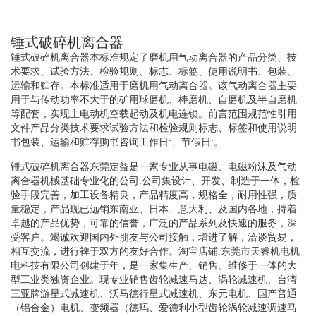
锤式破碎机离合器
锤式破碎机离合器本标准规定了磨机用气动离合器的产品分类、技
术要求、试验方法、检验规则、标志、标签、使用说明书、包装、
运输和贮存。本标准适用于磨机用气动离合器。该气动离合器主要
用于与传动功率不大于的矿用球磨机、棒磨机、自磨机及半自磨机
等配套，实现主电动机空载起动及机电连锁。前言范围规范性引用
文件产品分类技术要求试验方法和检验规则标志、标签和使用说明
书包装、运输和贮存购书咨询工作日:、节假日:。
锤式破碎机离合器东莞定益是一家专业从事电磁、电磁粉沫及气动
离合器机械基础专业化的公司.公司集设计、开发、制造于一体，检
验手段完善，加工设备精良，产品精度高，规格全，耐用性强，质
量稳定，产品现已远销东南亚、日本、意大利、及国内各地，持着
卓越的产品优势，可靠的信誉，广泛的产品系列及快速的服务，深
受客户。竭诚欢迎国内外朋友与公司接触，增进了解，洽谈贸易，
相互交流，进行裨于双方的友好合作。淘宝店铺.东莞市天睿机电机
电科技有限公司创建于年，是一家集生产、销售、维修于一体的大
型工业类独资企业。现专业销售齿轮减速马达、涡轮减速机、台湾
三亚牌游星式减速机、沃马德行星式减速机、东元电机、国产普通
（铝合金）电机、变频器（德玛、爱德利小型齿轮涡轮减速调速马