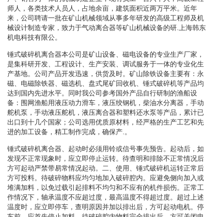
师人，各类技术人员人，占地余亩，建筑面积近两万平米。近年
来，公司聘请一批在矿山机械领域从事多年研发的高级工程师及机
械设计制造专家，致力于气动离合器等矿山机械设备的研.上海韩东
机电科技有限公。
锤式破碎机离合器本公司是矿山设备、磁电设备的专业生产厂家，
是集科研开发、工程设计、生产安装、调试服务于一体的专业化生
产基地。公司产品开发迅速，供货及时。矿山除铁设备主要有：永
磁、电磁除铁器、磁选机、盘式尾矿回收机、锤式破碎机等产品均
达到国内先进水平。同时我公司参考国外产品自行研制的渔船设
备：围网渔船用液压动力滑车，液压绞钢机，柴油水分离器，手动
舵机泵，手动液压舵机，液压离合器和塑料还水泵等产品，累计已
出口到十几个国家；公司选用优质原材料，经严格的生产工艺和先
进的加工设备，精工制作完成，确保产.。
锤式破碎机离合器、起动时必须用铃或信号事先预告。起动后，如
发现不正常现象时，应立即停止运转。待查明和排除不正常情况后
方可起动严禁带易常情况起动。二、使用、锤式破碎机运转正常后
方可投料。待破碎物料应均匀地加入破碎腔内。应避免侧向加入或
堆满加料，以免过载引起排料不均匀和不应有的机件损伤。正常工
作情况下，轴承温度不应超过度，最高温度不得超过度。超过上述
温度时，应立即停车，查明原因并加以排出后，方可起动电机。停
车前，应首先停止加料，待破碎腔内物料完全排出后，方可关闭电