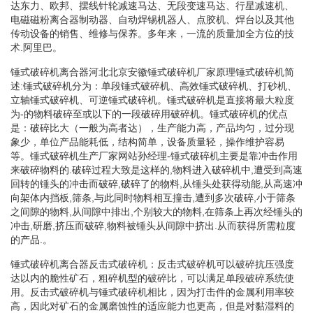
达东力、欧邦、摆线针轮减速马达、无段变速马达、行星减速机、
电磁磁粉离合器制动器、自动焊锡机器人、点胶机、焊台以及其他
传动设备的销售、维修与保养。多年来，一流的质量加全方位的技
术.阿里巴。
锤式破碎机离合器河北北京安徽锤式破碎机厂家原理锤式破碎机简
述:锤式破碎机分为：单段锤式破碎机、高效锤式破碎机、打砂机、
立轴锤式破碎机、可逆锤式破碎机。锤式破碎机是直接将最大粒度
为-的物料破碎至或以下的一段破碎用破碎机。锤式破碎机的优点
是：破碎比大（一般为高者达），生产能力高，产品均匀，过分现
象少，单位产品能耗低，结构简单，设备质量轻，操作维护容易
等。锤式破碎机生产厂家网站孙经理-锤式破碎机主要是靠冲击作用
来破碎物料的.破碎过程大致是这样的,物料进入破碎机中,遭受到高速
回转的锤头的冲击而破碎,破碎了的物料,从锤头处获得动能,从高速冲
向架体内挡板,筛条,与此同时物料相互撞击,遭到多次破碎,小于筛条
之间隙的物料,从间隙中排出,个别较大的物料,在筛条上再次经锤头的
冲击,研磨,挤压而破碎,物料被锤头从间隙中挤出.从而获得所需粒度
的产品.。
锤式破碎机离合器反击式破碎机：反击式破碎机可以破碎抗压强度
达以内的脆性矿石，粗碎机型的破碎比，可以满足单段破碎系统使
用。反击式破碎机与锤式破碎机相比，因为打击件的金属利用率较
高，因此对矿石的金属磨蚀性的适应能力也更高，但是对黏湿料的