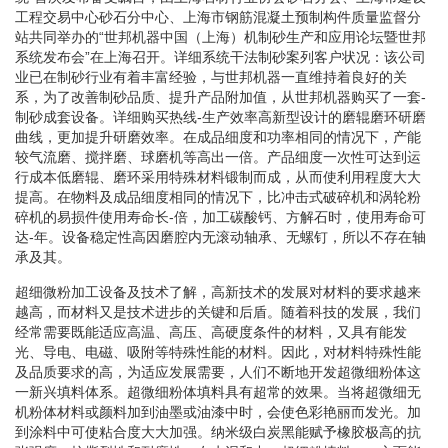
工程交易中心砂石分中心、上海市钢筋混凝土预制构件质量监督分
站共同举办的“世邦机器中国（上海）机制砂生产和应用论坛暨世邦
系统发布会”在上海召开。详细系统干法制砂案列客户状况：该公司
业已在制砂行业有着丰富经验，与世邦机器一直维持着良好的关
系，为了改善制砂品质、提升产品附加值，从世邦机器购买了一套-
制砂成套设备。详细购买热线-生产效率高新型设计的磨辊磨环研磨
曲线，更加提升研磨效率。在成品细度和功率相同的情况下，产能
较气流磨、搅拌磨、球磨机等高出一倍。产品细度一次性可达到运
行成本低磨辊、磨环采用特殊材料锻制而成，从而使利用程度大大
提高。在物料及成品细度相同的情况下，比冲击式破碎机和涡轮粉
碎机的易损件使用寿命长-倍，加工碳酸钙、方解石时，使用寿命可
达-年。设备稳定性高因磨腔内无滚动轴承、无螺钉，所以不存在轴
承及其。
超细微粉加工设备及技术了解，高新技术的发展对材料的要求越来
越高，而材料又是技术进步的关键和后盾。随着科技的发展，我们
经常需要既能适应高温、高压、高硬度条件的材料，又具有能发
光、导电、电磁、吸附等特殊性能的材料。因此，对材料特殊性能
及品质要求的高，为适应发展需要，人们不断地开发超微细粉体这
一新兴填料体系。超微细粉体填料具有超常的效果。当将超微细无
机粉体材料或颜料加到油墨或油漆中时，会使色彩艳丽而发光。加
到涂料中可使粘合度大大加强。纳米级白炭黑能赋予橡胶极高的抗