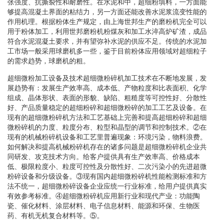
张强度、抗撕裂性和耐磨性。在水泥和中，超细粉填料，一方面能
够提高混凝土界面的粘结力，另一方面还能改善水泥浆流变性能的
作用机理。根据粉体生产规定，由上海世邦生产的磨粉机完全可以
用于粉体加工，利用世邦磨粉机粉煤灰和加工水淬高炉矿渣，成品
符合水泥混凝土要求，并有望弥补水泥的供应不足。传统的水泥加
工市场一般采用球磨机多一些，鉴于目前粉体应用领域对超细粒子
的需求趋势，球磨机的粗。
超细微粉加工设备及技术超细微粉碎机加工技术在不断地发展，发
展趋势有：发展生产效率高、成本低、产物粒度和比表面积、化学
组成、晶体形状、表面的形貌、缺陷、粗糙度等可控性好、分散性
好、产品质量稳定的超细粉碎和超细微粉碎的加工工艺及设备。在
现有的超细微粉碎机方法和工艺基础上完善和提高超细粉碎和超细
微粉碎机的力度、粒度分布、粒型和晶型的调节和控制技术。②在
现有的机械粉碎机设备和工艺里普遍现象：环境污染，物料浪费。
如何解决和提高机械粉碎机存在的诸多问题是超细微粉碎机企业共
同研发、攻克技术方向。给客户提供具有生产效率高、价格成本
低、极限粒度小、粒度可控性及分散性好、二次污染小的先进超微
粉碎设备和分级设备。③现有国内超细微粉碎机性能检测标准和方
法不统一，超细微粉碎设备企业应统一行业标准，给用户提供真实
有效参考标准。④超细微粉碎机应用新行业和现代产业：功能陶
瓷、催化材料、涂层材料、电子信息材料、能源和环保、生物医
药、有机无机复合材料等。⑤。