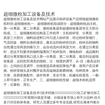
超细微粉加工设备及技术
超细微粉加工设备及技术网站产品展示粉碎设备产品明细超细微粉
机时间:超细微粉机一、超细微粉机组成部分：超细微粉机由主机、
第一分离器、第二分离器、微粉收集器和超微粉收集器等五大部分
组成。二、超细微粉机结构及工作程序：主机粉碎室、分离室、排
风室三大部分，物料由进料口均匀进入粉碎室，经过粉碎室锤打，
气流回旋，物料自身的撞击，最后达到粉碎的目的，粉碎后的物料
自然通过排风室的吸引力，会自动流向排风室方向，在通过分离室
时，把达不到要求的物料隔离到了粉碎室内，继续粉碎，成品顺利
通过分离室随排风口进入第一分离器，第二分离器，最后到达超细
收集器，达到您所满意的细粉。注：细度的调节，从-目（最高达到
目）之间的任意调节，但细度提高将相应降低产量，请用户灵活掌
握。粉碎室锤头及衬圈牙齿系高锰钢及耐磨铸钢。结构简单，操作
方便，容易更换配件。操作简单，安全可靠，机械化程度高，一般-
人即可操作，正常生产。三、超细微粉机性能：超细木粉机适用
于：石膏粉、滑石。
超细微粉加工设备及技术󰀁技术经验󰀁󰀂󰀂󰀂󰀂󰀂󰀂󰀂󰀂󰀂󰀂󰀂化工矿物与加工
󰀁󰀁󰀁󰀁󰀁󰀁󰀁󰀁󰀁󰀁󰀁年第期分级是关键。分级设备市场上有不少品种,但大
多只对目粉体有效。研究人员通过多年专业实践,研究出液体均衡分