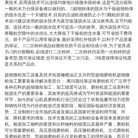
离技术,采用该技术可以连续均衡地分级微米级粉体,这是气流分级和
一般的水力分级设备难以做到的。.󰀁超细粉体的脱水与干燥超细粉体
的脱水也是一个关键技术,目前的压滤机很难防止小于󰀁颗粒的穿滤。
本设计建议使用的脱水技术为真空振荡脱水法,该法效率高,且节约能
源。该技术比一般的脱水技术可提高一倍的效率。因为该技术可以
将颗粒空隙中的水排出,大大降低了干燥前的含水量,可节省烘干费用
元。烘干产品可以用常规设备,最好采用红外线烘干,以利于产品质量
的保证。.󰀁二次粉碎成品硅微粉在烘干后会粘结成小块,为了使其成
为-󰀁的分散颗粒,必须进行二次粉碎。二次粉碎仍采用一次粉碎的设
备类型,既可保证细度,也可保证不受二次污染。.󰀁纯度保障保证纯度
是关系到产品合。
超细微粉加工设备及技术知道橄榄油正文兴邦型超细磨粉机超细微
粉加工重要装备待解决悬赏分：-离问题结束还有磨粉机可广泛用于
各种石料的超细微粉加工，加工细度可达目。磨粉机是工业原料和
能源生产的重要装备，其效率的提高将成为节约资源和能源的重要
环节，如今的矿山机器磨粉机行业已经走过了依靠低廉劳动力优势
和牺牲环境为代价的粗放式发展阶段，顺应国际低碳经济发展趋
势，工业制粉行业市场的高速发展以及国家对资源利用节能、环
保、降耗要求的增加，技术含量高的工业制粉设备将迎来发展的契
机。根据加工物料的硬度和出料物料的细度以及最终产量，磨粉机
可分雷蒙磨粉机、高压悬辊磨粉机、高压微粉磨粉机、立式磨粉机
等磨粉机类型。型超细磨粉机不仅是粉磨加工的理想设备，而且可