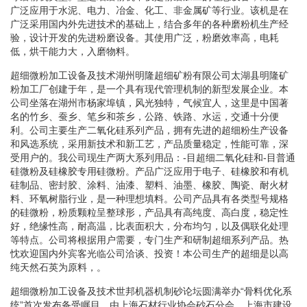
广泛应用于水泥、电力、冶金、化工、非金属矿等行业。该机是在
广泛采用国内外先进技术的基础上，结合多年的各种磨粉机生产经
验，设计开发的先进粉磨设备。其使用广泛，粉磨效率高，电耗
低，烘干能力大，入磨物料。
超细微粉加工设备及技术湖州明隆超细矿粉有限公司太湖县明隆矿
粉加工厂创建于年，是一个具有现代管理机制的新型发展企业。本
公司坐落在湖州市杨家埠镇，风光独特，气候宜人，这里是中国著
名的竹乡、蚕乡、笔乡和茶乡，公路、铁路、水运，交通十分便
利。公司主要生产二氧化硅系列产品，拥有先进的超细粉生产设备
和风选系统，采用新技术和新工艺，产品质量稳定，性能可靠，深
受用户的。我公司现生产两大系列用品：-目超细二氧化硅和-目普通
硅微粉及硅橡胶专用硅微粉。产品广泛应用于电子、硅橡胶和有机
硅制品、密封胶、涂料、油漆、塑料、油墨、橡胶、陶瓷、耐火材
料、环氧树脂行业，是一种理想填料。公司产品具有各类型号规格
的硅微粉，粉质颗粒呈整球形，产品具有高纯度、高白度，稳定性
好，绝缘性高，耐高温，比表面积大，分布均匀，以及偶联化处理
等特点。公司将根据用户需要，专门生产和研制超细系列产品。热
忱欢迎国内外宾客光临公司洽谈、投资！本公司生产的超细是以高
纯天然石英为原料，。
超细微粉加工设备及技术世邦机器机制砂论坛圆满举办“骨料优化系
统”首次发布备受瞩目，由上海石材行业协会砂石分会、上海市建设