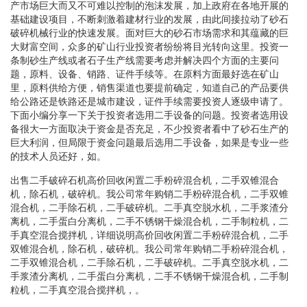
产市场巨大而又不可难以控制的泡沫发展，加上政府在各地开展的
基础建设项目，不断刺激着建材行业的发展，由此间接拉动了砂石
破碎机械行业的快速发展。面对巨大的砂石市场需求和其蕴藏的巨
大财富空间，众多的矿山行业投资者纷纷将目光转向这里。投资一
条制砂生产线或者石子生产线需要考虑并解决四个方面的主要问
题，原料、设备、销路、证件手续等。在原料方面最好选在矿山
里，原料供给方便，销售渠道也要提前确定，知道自己的产品要供
给公路还是铁路还是城市建设，证件手续需要投资人逐级申请了。
下面小编分享一下关于投资者选用二手设备的问题。投资者选用设
备很大一方面取决于资金是否充足，不少投资者看中了砂石生产的
巨大利润，但局限于资金问题最后选用二手设备，如果是专业一些
的技术人员还好，如。
出售二手破碎石机高价回收闲置二手粉碎混合机，二手双锥混合
机，除石机，破碎机。我公司常年购销二手粉碎混合机，二手双锥
混合机，二手除石机，二手破碎机。二手真空脱水机，二手浆渣分
离机，二手蛋白分离机，二手不锈钢干燥混合机，二手制粒机，二
手真空混合搅拌机，详细说明高价回收闲置二手粉碎混合机，二手
双锥混合机，除石机，破碎机。我公司常年购销二手粉碎混合机，
二手双锥混合机，二手除石机，二手破碎机。二手真空脱水机，二
手浆渣分离机，二手蛋白分离机，二手不锈钢干燥混合机，二手制
粒机，二手真空混合搅拌机，。