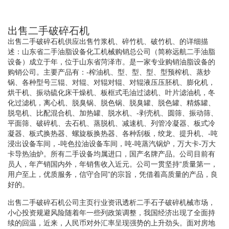
出售二手破碎石机
出售二手破碎石机供应出售竹浆机、碎竹机、破竹机、的详细描
述：山东省二手油脂设备化工机械购销总公司（简称远航二手油脂
设备）成立于年，位于山东省菏泽市。是一家专业购销油脂设备的
购销公司。主要产品有：-榨油机、型、型、型、型预榨机、蒸炒
锅、各种型号三辊、对辊、对辊对辊、对辊液压压胚机、膨化机，
烘干机、振动硫化床干燥机、板框式毛油过滤机、叶片滤油机，冬
化过滤机，离心机、脱臭锅、脱色锅、脱臭罐、脱色罐、精炼罐、
脱皂机、比配混合机、加热罐、脱水机、-剥壳机、圆筛、振动筛、
平面筛、破碎机、去石机、蒸脱机、减速机、列管冷凝器、板式冷
凝器、板式换热器、螺旋板换热器、各种刮板，绞龙、提升机、-吨
浸出设备车间，-吨色拉油设备车间，吨-吨蒸汽锅炉，万大卡-万大
卡导热油炉。所有二手设备均属进口，国产名牌产品。公司目前有
员人，年产销国内外，年销售收入近元。公司一贯坚持“质量第一，
用户至上，优质服务，信守合同”的宗旨，凭借着高质量的产品，良
好的。
出售二手破碎石机公司主页行业资讯透析二手石子破碎机械市场，
小心投资规避风险随着年一些列政策调整，我国经济出现了全面持
续的回温，近来，人民币对外汇率呈现强势的上升劲头。面对房地