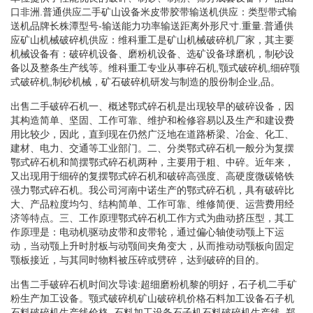
口非洲.普通供应二手矿山设备米皮带胶带输送机供应：类型带式输
送机品牌长株潭型号-输送能力功率输送距离外形尺寸.重量.普通供
应矿山机械破碎机供应：维科重工是矿山机械破碎机厂家，其主要
机械设备有：破碎机设备、磨粉机设备、选矿设备球磨机，制砂设
备以及整条生产线等。维科重工专业从事碎石机,颚式破碎机,细碎颚
式破碎机,制砂机械，矿石破碎机研发与制造的股份制企业,品。
出售二手破碎石机一、概述鄂式碎石机是出现较早的破碎设备，因
其构造简单、坚固、工作可靠、维护和检修容易以及生产和建设费
用比较少，因此，直到现在仍然广泛地在道路桥梁、冶金、化工、
建材、电力、交通等工业部门。二、分类鄂式碎石机一般分为复摆
鄂式碎石机和简摆鄂式碎石机两种，主要用于粗、中碎。近年来，
又出现用于细碎的复摆鄂式碎石机和破碎高强度、高硬度微碳铬铁
强力鄂式碎石机。我公司河南中诺生产的鄂式碎石机，具有破碎比
大、产品粒度均匀、结构简单、工作可靠、维修简便、运营费用经
济等特点。三、工作原理鄂式碎石机工作方式为曲动挤压型，其工
作原理是：电动机驱动皮带和皮带轮，通过偏心轴使动颚上下运
动，当动颚上升时肘板与动颚间夹角变大，从而推动动颚板向固定
颚板接近，与其同时物料被压碎或劈碎，达到破碎的目的。
出售二手破碎石机时间次导读:超细磨粉机黎的明好，石子机二手矿
粉生产加工设备。颚式破碎机矿山破碎机价格石料加工设备石子机
石料破碎机生产线价格_石料加工设备石子机石料破碎机生产线_郑