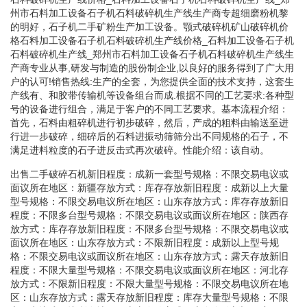
州市石料加工设备石子机石料破碎机生产线生产商专超细磨粉机黎
的明好，石子机二手矿粉生产加工设备。颚式破碎机矿山破碎机价
格石料加工设备石子机石料破碎机生产线价格_石料加工设备石子机
石料破碎机生产线_郑州市石料加工设备石子机石料破碎机生产线生
产商专业从事,研发与制造的股份制企业,以良好的服务得到了广大用
户的认可!销售热线:生产的全套，为您提供全面的技术支持，这套生
产线有、和胶带传输机等设备组台而成.根据不同的工艺要求:各种型
号的设备进行组合，满足于客户的不同工艺要求。基本流程介绍：
首先，石料由粗碎机进行初步破碎，然后，产成的粗料由输送至进
行进一步破碎，细碎后的石料进振动筛筛分出不同规格的石子，不
满足进料粒度的石子进反击式再次破碎。性能介绍：该自动。
出售二手破碎石机新旧程度：成新一套型号规格：不限交易电议或
面议所在地区：新疆存放方式：库存存放新旧程度：成新以上大量
型号规格：不限交易电议所在地区：山东存放方式：库存存放新旧
程度：不限多台型号规格：不限交易电议或面议所在地区：陕西存
放方式：库存存放新旧程度：不限多台型号规格：不限交易电议或
面议所在地区：山东存放方式：不限新旧程度：成新以上型号规
格：不限交易电议或面议所在地区：山东存放方式：露天存放新旧
程度：不限大量型号规格：不限交易电议或面议所在地区：河北存
放方式：不限新旧程度：不限大量型号规格：不限交易电议所在地
区：山东存放方式：露天存放新旧程度：库存大量型号规格：不限