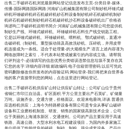
出售二手破碎石机浏览最新网站登记信息发布主页-分类目录-媒体、
传播-国际网路国际网路:河南矿山机械集团有限公司制砂机环锤式破
碎机环锤破碎机碎石机破碎机砂石料设备制砂机碎石机破碎机制砂
机碎石机破碎机制砂机碎石机破碎机沙石料设备破碎机出厂价格咨
询逑呴二手破碎机说明书简介:河南矿山机械集团有限公司您提供机
制砂生产线、环锤式破碎机、环锤破碎机石料生产线交钥匙工程。
它是以环锤式破碎机、环锤破碎机、喂料机、鄂式破碎机，直通冲
击破碎机（制砂机、重型振动筛及高效洗砂机、压碎机，并用皮带
机连接成为一条线。适合于处理量-的大规模生产.语言上述内容谨为
网络故障时之索引，不代表本站赞成被索引的内容或立场。请帮我
们评判这个-必须填写的信息优秀分类错误违禁信息垃圾不复存在其
它您的名字:详细内容详细:邮政编码:电子信箱管理密码:以后可凭此
密码删除修改你所发布的内容验证码:网站登录-我们将把来自世界各
地的客户直接带到您的网站，点击这里进行网站登记。
出售二手破碎石机供应矿山转让供应矿山转让；公司矿山位于贵州
省铜仁市印江自治县。矿区面积.平方公里主要出产石英矿。矿储量
万吨。设施齐全。交通方便，价格面议。欢迎来电垂询,详谈.普通供
应选粉机供应：上海今为特路桥设备有限公司是专业从事矿山破碎
设备和工业磨粉机制造、研发、销售的国家级高新技术企业，公司
位于美丽的上海浦东新区，交通便利。公司的产品主要应用于高速
铁路、高速公路、大型水利水电工程建设项目，为国内外多家施工
单位提供了性能优良的破碎、制砂、制粉、筛分成套设备，产品出