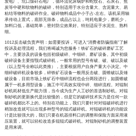
发电厂、坑口煤矸石电厂，循环流化床锅炉和蛇纹石、石灰石、焦
炭等中硬和软物料的破碎，特别适用于水分含量大、含泥量大、易
粘结等物料的破碎作业。破碎物料成品中小于占-左右。该机采用轴
承传动上置式，底部无筛条，成品占以上，吨耗电量少，磨耗少，
加料口低，基础简单，密封防尘效果好。特别适应于水泥生、熟料
细。
1012反击破负责声明：如需要投诉，可进入“消费者防骗指南”了解
投诉及处理流程，我们将竭诚为您服务！铁矿石的破碎磨矿工艺
中，主要涉及的设备包括初级破碎、中细碎、磨矿设备。其中初级
破碎设备主要指颚式破碎机，一般常用的型号有破、破、破以及破
（以上型号全称以此类推），主要根据用户自身产量大小决定。中
细碎破碎机设备较多，碎铁矿石设备一般用反击破、圆锥破以及锤
破设备，目前市场上铁矿石中细碎流程也会分两段进行，如圆锥破
属于一机多用型设备，施工中可高效实现中碎、细碎流程。对辊制
砂机耗材低生产能力强，当今成为生产人工砂的首选制砂机。对辊
制砂机的更新换代是比较慢的，但是它的破碎技术实力是任何一款
破碎机都比不上的。特别在功能上，我们只要针对对辊破碎机进行
稍加改造就可以出现多种型号的辊式破碎机。对辊破碎机的功能设
计是比较强大的，我们只要在机器排料口的调整和保险方面采用液
压装置，就可以轻松改造多辊辊式破碎机。对辊制砂机的调整装置
是用来调。