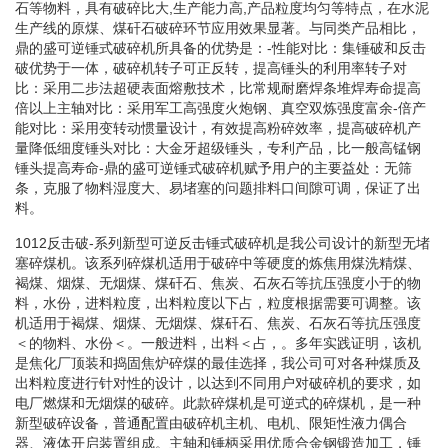
石等物料，具有破碎比大,生产能力高,产品粒度均匀等特点，在水泥
生产线的原煤、煤矸石破碎环节应用效果显著。与同类产品相比，
鼎的盛可逆锤式破碎机所具备的优势是：-性能对比：集锤破和反击
破优势于一体，破碎机转子可正反转，提高锤头的利用率转子对
比：采用二步法超硬表面熔敷技术，比常规耐磨焊条堆焊寿命提高
倍以上主轴对比：采用军工高强度火炮钢、真空双炼强度富余-倍产
能对比：采用变转动惯量设计，有效提高粉碎效率，提高破碎机产
量降低细度锤头对比：大金牙超级锤头，专利产品，比一般高锰钢
锤头提高寿命-鼎的盛可逆锤式破碎机赋予用户的主要益处：无筛
条，克服了物料湿度大、易堵塞的问题排料口间隙可调，保证了出
料。
1012反击破-系列新型可逆反击锤式破碎机是我公司设计的新型无堵
塞碎煤机。该系列碎煤机适用于破碎中等硬度的炼焦用煤洗精煤、
褐煤、烟煤、无烟煤、煤矸石、焦炭、石灰石等抗压强度小于的物
料，水份，进料粒度，出料粒度以下占，粒度根据需要可调整。该
机适用于褐煤、烟煤、无烟煤、煤矸石、焦炭、石灰石等抗压强度
＜的物料、水份＜。一般进料，出料＜占，。多年实践证明，该机
是焦化厂顶装和捣固焦炉碎煤的最佳选择，我公司可对各种煤质及
出料粒度进行针对性的设计，以达到不同用户对破碎机的要求，如
电厂燃煤和无烟煤的破碎。此款碎煤机是可逆式的碎煤机，是一种
新型破碎设备，普通配置由破碎机主机、电机、限矩性液力偶合
器、液体开启装置组成。主轴和锤柄采用优质合金钢锻造加工，锤