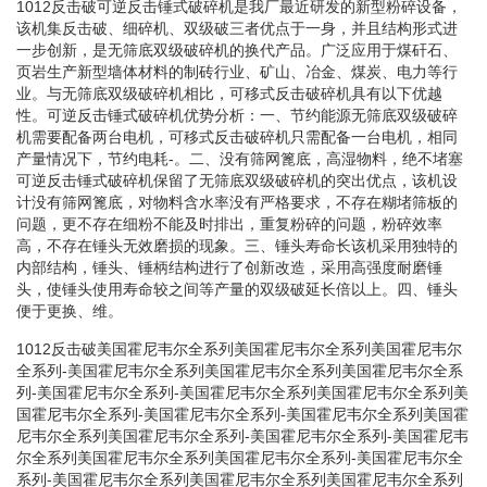
1012反击破可逆反击锤式破碎机是我厂最近研发的新型粉碎设备，
该机集反击破、细碎机、双级破三者优点于一身，并且结构形式进
一步创新，是无筛底双级破碎机的换代产品。广泛应用于煤矸石、
页岩生产新型墙体材料的制砖行业、矿山、冶金、煤炭、电力等行
业。与无筛底双级破碎机相比，可移式反击破碎机具有以下优越
性。可逆反击锤式破碎机优势分析：一、节约能源无筛底双级破碎
机需要配备两台电机，可移式反击破碎机只需配备一台电机，相同
产量情况下，节约电耗-。二、没有筛网篦底，高湿物料，绝不堵塞
可逆反击锤式破碎机保留了无筛底双级破碎机的突出优点，该机设
计没有筛网篦底，对物料含水率没有严格要求，不存在糊堵筛板的
问题，更不存在细粉不能及时排出，重复粉碎的问题，粉碎效率
高，不存在锤头无效磨损的现象。三、锤头寿命长该机采用独特的
内部结构，锤头、锤柄结构进行了创新改造，采用高强度耐磨锤
头，使锤头使用寿命较之间等产量的双级破延长倍以上。四、锤头
便于更换、维。
1012反击破美国霍尼韦尔全系列美国霍尼韦尔全系列美国霍尼韦尔
全系列-美国霍尼韦尔全系列美国霍尼韦尔全系列美国霍尼韦尔全系
列-美国霍尼韦尔全系列-美国霍尼韦尔全系列美国霍尼韦尔全系列美
国霍尼韦尔全系列-美国霍尼韦尔全系列-美国霍尼韦尔全系列美国霍
尼韦尔全系列美国霍尼韦尔全系列-美国霍尼韦尔全系列-美国霍尼韦
尔全系列美国霍尼韦尔全系列美国霍尼韦尔全系列-美国霍尼韦尔全
系列-美国霍尼韦尔全系列美国霍尼韦尔全系列美国霍尼韦尔全系列