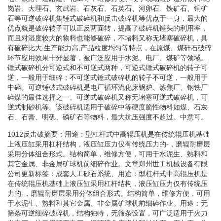
岗岩、大理石、玄武岩、石灰石、石英石、河卵石、铁矿石、铜矿
石等可逆破碎机集锤式破碎机和反击破碎机等优点于一身，最大的
优点就是破碎转子可以正反两面转，提高了破碎机锤头的利用率，
而且对湿度较大的物料也能够破碎，不堵料又称无堵塞破碎机，具
有破碎比大,生产能力高,产品粒度均匀等特点，在原煤、煤矸石破碎
环节应用效果十分显著，被广泛应用于水泥、电厂、煤矿等领域。.
锤式破碎机分可逆式和不可逆式两种，可逆式锤式破碎机的转子可
逆，一般用于细碎；不可逆式锤式破碎机的转子不可逆，一般用于
中碎。可逆锤破式破碎机是电厂循环流化床锅炉、炼焦厂、钢铁厂
碎煤的最佳选择之一。可逆式破碎机又称无堵塞可逆式破碎机，可
逆式制砂机等。该破碎机适用于破碎中等硬度脆性物料如煤、石灰
石、石膏、明矾、磷矿石等物料，最大抗压强度不超过。中意可。
1012反击破摘要：用途：型杠杆式中高辊压机是在传统辊压机基础
上液压缸采用杠杆结构，液压缸压力仅有传统压力的-，磨辊耐磨层
采用分体组合形式。结构简单，维修方便，可用于水泥生、熟料和
其它金属、非金属矿球机前细碎作业。文章郑州世工机械设备有限
公司更新标签：成套人工砂石系统、用途：型杠杆式中高辊压机是
在传统辊压机基础上液压缸采用杠杆结构，液压缸压力仅有传统压
力的-，磨辊耐磨层采用分体组合形式。结构简单，维修方便，可用
于水泥生、熟料和其它金属、非金属矿球机前细碎作业。用途：无
筛条可逆细碎破碎机，结构独特，无筛条设置，可广泛适用于火力