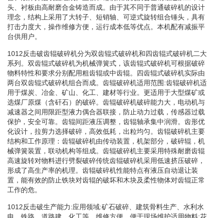
头、衬板由高耐磨合金铸造而成。由于其不同于普通破碎机的设计
理念，结构上采用了大转子、短销轴、可逆式旋转组合锤头，具有
打击力度大，操作维修方便，运行成本低等优点。本机配有减振平
台供用户。
1012反击破齿辊破碎机分为双齿辊式破碎机和四齿辊式破碎机二大
系列。双齿辊式破碎机为机械弹簧式，该齿辊式破碎机可根据破碎
物料特性和要求分别配用粗齿辊或中齿辊。四齿辊式破碎机实际由
两台双齿辊式破碎机组合而成。齿辊破碎机适用范围:齿辊破碎机适
用于煤炭、冶金、矿山、化工、建材等行业。更适用于大型煤矿或
选煤厂原煤（含矸石）的破碎。齿辊破碎机破碎能力大，电动机与
减速器之间用限距型液力偶合器联接，防止动力过载，传感器过载
保护，安全可靠。齿辊间距液压调整，齿辊轴承集中润滑。齿形优
化设计，拉剪力选择破碎，高效低耗，出粒均匀。齿辊破碎机主要
结构和工作原理：齿辊破碎机由传动装置，机架部分，破碎辊，机
械弹簧装置，联动机构等组成。齿辊破碎机主要采用特殊耐磨齿辊
高速旋转对物料进行劈裂破碎传统齿辊破碎机采用低速挤压破碎，
形成了高生产率的机理。齿辊破碎机性能特点有液压自动退让装
置，能有效的防止铁块对齿辊的破坏和木块及柔性物体对齿辊正常
工作的危。
1012反击破生产能力:应用领域:矿石破碎、建筑骨料生产、水利水
电、铁路、道路建、化工等，维修方便、便于现场维护适用物料:花