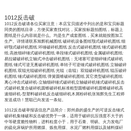
1012反击破
1012反击破请各位买家注意：本店宝贝描述中列出的是和宝贝标题
同类的图纸目录，方便买家查找对比，买家按标题拍图纸，标题上
图纸是什么内容就是什么。均是生产成套图纸，买来就能按图加工
生产。详情请联系旭辉机械图纸:破碎机设备图纸颚式破碎机图纸:细
碎颚式破碎机图纸:环锤破碎机图纸:反击式破碎机图纸:锤式破碎机图
纸:高效细碎锤式破碎机图纸:单段锤式破碎机图纸:金属破碎机图纸:
易拉罐破碎机立轴式冲击破碎机图纸：无堵塞可逆细碎锤式破碎机
图纸:锤式可逆无蓖破碎机图纸:单转子可逆锤式破碎机图纸:立轴破碎
机图纸:双辊光辊破碎机图纸:光辊（齿辊）双辊破碎机图纸:辊压破碎
机图纸:锤式破碎机图纸:弹簧圆锥破碎机图纸:其它类型破碎机图纸:
离心冲击式破碎机-立轴细碎锤式破碎机立轴破碎机锤式破碎机反击
式破碎机复合破碎机圆锥破碎机标准粗型圆锥破碎机圆锥破碎机高
速细碎机-型塑料破碎机反击破细碎机木屑粉碎机张旭辉先生工程师
发送成功！慧聪已向发送一条短。
1012反击破举报该信息产品简介：郑州鼎的盛生产的可逆反击锤式
破碎机集锤破和反击破优势于一体，适用于破碎抗压强度不大于的
中等硬度脆性物料，进料粒度小于，用于石膏、明矾、火力发电厂
的硫化床锅炉所用燃煤、炼焦用煤、水泥厂燃料用煤以及辅料煤矸