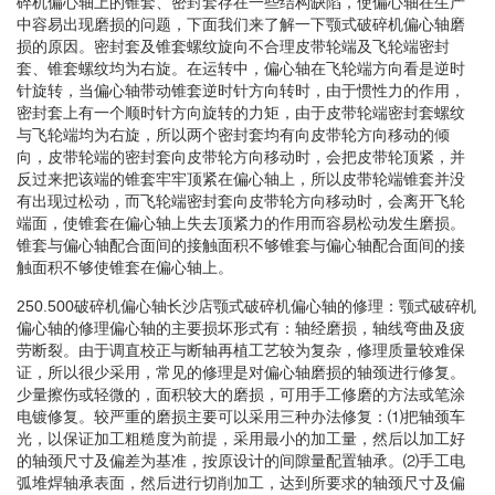
碎机偏心轴上的锥套、密封套存在一些结构缺陷，使偏心轴在生产
中容易出现磨损的问题，下面我们来了解一下颚式破碎机偏心轴磨
损的原因。密封套及锥套螺纹旋向不合理皮带轮端及飞轮端密封
套、锥套螺纹均为右旋。在运转中，偏心轴在飞轮端方向看是逆时
针旋转，当偏心轴带动锥套逆时针方向转时，由于惯性力的作用，
密封套上有一个顺时针方向旋转的力矩，由于皮带轮端密封套螺纹
与飞轮端均为右旋，所以两个密封套均有向皮带轮方向移动的倾
向，皮带轮端的密封套向皮带轮方向移动时，会把皮带轮顶紧，并
反过来把该端的锥套牢牢顶紧在偏心轴上，所以皮带轮端锥套并没
有出现过松动，而飞轮端密封套向皮带轮方向移动时，会离开飞轮
端面，使锥套在偏心轴上失去顶紧力的作用而容易松动发生磨损。
锥套与偏心轴配合面间的接触面积不够锥套与偏心轴配合面间的接
触面积不够使锥套在偏心轴上。
250.500破碎机偏心轴长沙店颚式破碎机偏心轴的修理：颚式破碎机
偏心轴的修理偏心轴的主要损坏形式有：轴经磨损，轴线弯曲及疲
劳断裂。由于调直校正与断轴再植工艺较为复杂，修理质量较难保
证，所以很少采用，常见的修理是对偏心轴磨损的轴颈进行修复。
少量擦伤或轻微的，面积较大的磨损，可用手工修磨的方法或笔涂
电镀修复。较严重的磨损主要可以采用三种办法修复：⑴把轴颈车
光，以保证加工粗糙度为前提，采用最小的加工量，然后以加工好
的轴颈尺寸及偏差为基准，按原设计的间隙量配置轴承。⑵手工电
弧堆焊轴承表面，然后进行切削加工，达到所要求的轴颈尺寸及偏