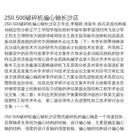
250.500破碎机偏心轴长沙店
250.500破碎机偏心轴长沙店王学志,李顺群,张延年,徐兵高耸结构振
动稳定性分析辽宁工学院学报自然科学版年期李谋渭刘鸿飞张少军
王邦文王增明张大德胡泽斌邓祖光王真文提高板坯连铸机结晶器及
振动装置效能的研究中国钢铁年会论文集（下）年李长明季伟峰滚
压法成孔桩技术方法的研究与试验岩土钻掘技术在资源、环境和工
程建设中的应用与发展学术论文集年方旭东论多功能压路机的技术
特点及经济效益中国公路学会筑路机械学会第十四次学术年会论文
集年王志生张鑫液压圆锥破碎机飞车原因分析及对策年全国选矿新
技术及其发展方向学术研讨与技术交流会论文集年刘宗书万有红浅
谈天馈系统偏心轴腔体零件的加工方案全国先进制造技术高层论坛
暨制造业自动化、信息化技术研讨会论文集年刘冬元徐敬军庞永宏
对钢管混凝土转换粘结应力试验的评估第届全国结构工程学术会议
论文集（第二册）年刘志亮剪切机平衡重和缓冲器的计算第九届全
国塑性工程学术年会、第二届全球华人先进塑性加工技术研讨会论
文集（一）年。
250.500破碎机偏心轴长沙店鄂式破碎机的偏心轴是一个传递扭矩，
且两轴承支承间为偏心结构的转轴。设计偏心轴，主要是确定偏心
轴的结构、强度的设计及轴的强度校核。偏心轴的结构设计偏心轴