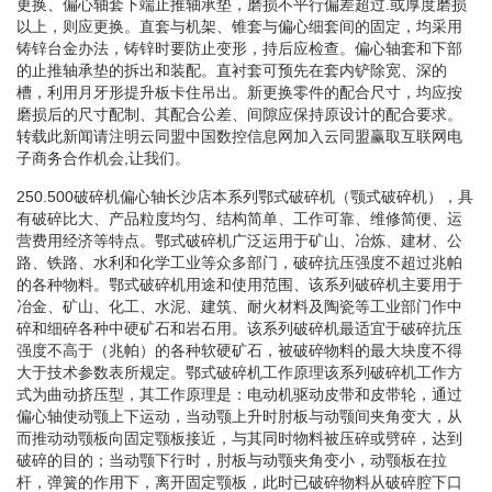
更换、偏心轴套下端止推轴承垫，磨损不平行偏差超过.或厚度磨损
以上，则应更换。直套与机架、锥套与偏心细套间的固定，均采用
铸锌台金办法，铸锌时要防止变形，持后应检查。偏心轴套和下部
的止推轴承垫的拆出和装配。直衬套可预先在套内铲除宽、深的
槽，利用月牙形提升板卡住吊出。新更换零件的配合尺寸，均应按
磨损后的尺寸配制、其配合公差、间隙应保持原设计的配合要求。
转载此新闻请注明云同盟中国数控信息网加入云同盟赢取互联网电
子商务合作机会,让我们。
250.500破碎机偏心轴长沙店本系列鄂式破碎机（颚式破碎机），具
有破碎比大、产品粒度均匀、结构简单、工作可靠、维修简便、运
营费用经济等特点。鄂式破碎机广泛运用于矿山、冶炼、建材、公
路、铁路、水利和化学工业等众多部门，破碎抗压强度不超过兆帕
的各种物料。鄂式破碎机用途和使用范围、该系列破碎机主要用于
冶金、矿山、化工、水泥、建筑、耐火材料及陶瓷等工业部门作中
碎和细碎各种中硬矿石和岩石用。该系列破碎机最适宜于破碎抗压
强度不高于（兆帕）的各种软硬矿石，被破碎物料的最大块度不得
大于技术参数表所规定。鄂式破碎机工作原理该系列破碎机工作方
式为曲动挤压型，其工作原理是：电动机驱动皮带和皮带轮，通过
偏心轴使动颚上下运动，当动颚上升时肘板与动颚间夹角变大，从
而推动动颚板向固定颚板接近，与其同时物料被压碎或劈碎，达到
破碎的目的；当动颚下行时，肘板与动颚夹角变小，动颚板在拉
杆，弹簧的作用下，离开固定颚板，此时已破碎物料从破碎腔下口