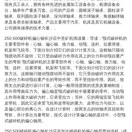
现有员工余人，拥有各种先进的金属加工设备余台，检测设备余
台，轴承年产量多万套。公司的产品有：圆锥滚子轴承、圆柱滚子
轴承、双列圆柱滚子轴承、深沟球轴承、推力球轴承、角接触球轴
承及各类非标准轴承。产品主要用于汽车、机床及其它机械设备。
公司拥有雄厚的技术力量、。
250.500破碎机偏心轴长沙店中意矿机阅读量：导读：颚式破碎机的
主要零部件有：心轴、偏心轴、推力板、动颚、连杆、拉紧弹簧、
机架和飞轮等。下面分别介绍它们的设计计算方法。这根轴只随动
颚摆动而不旋转，它只受由破碎力作用在其上的分力和动颚自重产
生的弯矩.颚式破碎机的主要零部件有：心轴、偏心轴、推力板、动
颚、连杆、拉紧弹簧、机架和飞轮等。下面分别介绍它们的设计计
算方法。这根轴只随动颚摆动而不旋转，它只受由破碎力作用在其
上的分力和动颚自重产生的弯矩作用．而不受扭矩作用。因此，按
两支点的梁进行设计计算。心轴一般用强度限的优质炭素钢制造，
其许用弯曲应力为。偏心轴是颚式破碎机中最重要的零件。当动颚
上作用有最大破碎力时，它承受拉力；另外，它的两端安装飞轮和
皮带轮，因此它还承受飞轮和皮带轮的重力、皮带拉力与扭力，以
及偏心部分的离心力。在设计计算时，按两支点的转轴求其扭矩和
弯矩，并计算出当量弯矩，按式-设计计算偏心轴的直径中、小型颚
式破碎机的偏心轴用。
250.500破碎机偏心轴长沙店添加次破碎机的偏心轴是带动连杆（或