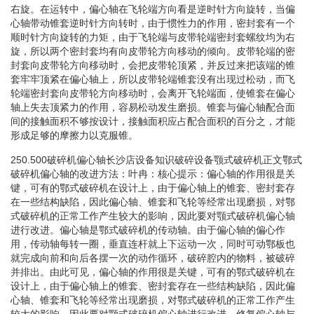
右旋。在运转中，偏心轴在飞轮端方向看是逆时针方向旋转，当偏
心轴带动锥套逆时针方向转时，由于惯性力的作用，密封套有一个
顺时针方向旋转的力矩，由于飞轮端与皮带轮端密封套螺纹均为右
旋，所以两个密封套均有向皮带轮方向移动的倾向。皮带轮端的密
封套向皮带轮方向移动时，会把皮带轮顶紧，并反过来把该端的锥
套牢牢顶紧在偏心轴上，所以皮带轮端锥套没有出现过松动，而飞
轮端密封套向皮带轮方向移动时，会离开飞轮端面，使锥套在偏心
轴上失去顶紧力的作用，容易松动发生磨损。锥套与偏心轴配合面
间的接触面积不够按设计，接触面积应占配合面积的百分之，才能
形成足够的摩擦力以克服锥。
250.500破碎机偏心轴长沙店设备知识破碎设备颚式破碎机正文鄂式
破碎机偏心轴的改进方法：叶冉：核心提示：偏心轴的作用很是关
键，可有的鄂式破碎机在设计上，由于偏心轴上的锥套、密封套存
在一些结构缺陷，因此偏心轴、锥套和飞轮等经常出现磨损，对鄂
式破碎机的正常工作产生较大的影响，因此要对颚式破碎机偏心轴
进行改进。偏心轴是鄂式破碎机的传动轴。由于偏心轴的偏心作
用，传动轴每转一圈，垂直连杆就上下运动一次，同时可动鄂板也
就完成向前和向后各摆一次的动作循环，破碎腔内的物料，被破碎
并排出。由此可见，偏心轴的作用很是关键，可有的鄂式破碎机在
设计上，由于偏心轴上的锥套、密封套存在一些结构缺陷，因此偏
心轴、锥套和飞轮等经常出现磨损，对鄂式破碎机的正常工作产生
较大的影响，因此要对颚式破碎机偏心轴进行改进。修复偏心轴与