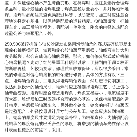
差，并保证偏心轴不产生弯曲变形。在补焊时，应注意选择合理焊
条品种，最小最佳的堆焊电流，焊条直径尽量要小，并对称顿环堆
焊。堆焊时必须注意避免局部过热等，以防变形，加工时应注意合
理地选择定心基准，以保持装配后的运转精度。⑶轴颈馕套：把轴
颈车光，加工后的直径为，另配制一件刚套，刚套的内径以热配合
过盈公差与轴颈配合，外。
250.500破碎机偏心轴长沙店发布采用滑动轴承的鄂式破碎机容易出
现偏心轴磨损问题，轴颈和偏心段轴颈严重磨损，轴线弯曲过大和
疲劳断裂，都会造成偏心轴的磨损。那么，如何修复鄂式破碎机偏
心轴磨损呢？走访了红的星重工科研部以后，了解到由于调直校正
与断轴再植工艺较为复杂，修理质量较难保证，所以很少采用，常
见的修理是对偏心轴磨损的轴颈进行修复，具体的方法有以下三
点。堆焊轴颈表面手工电弧焊堆焊轴颈表面，然后进行切削加工，
以达到原设计的轴颈尺寸。堆焊时应正确选择堆焊工艺，防止偏心
轴弯曲变形。堆焊时应合理选用焊条，焊条直径要小，电流强度不
宜太高。堆焊后加工时应选择合理的定心基准，以保持装配后的运
转精度。将磨损的轴颈车光，另外做个钢套，钢套的内孔与轴颈应
是过盈配合，外径按原设计尺寸与公差加工。钢套应热装到轴颈
上。钢套的厚度尺寸要满足为钢套外径，为轴颈直径，为轴颈配合
处轴承的厚度铜瓦或巴氏合金的厚度。将磨损的轴颈车光在保证设
计表面粗糙度的前提下，采用。