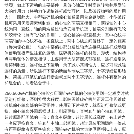
动颚）做上下运动的主要部件，且偏心轴工作时高速转动并承受较
大的作用力（将动力传递给连杆或动颚体，以及破碎物料的反作用
力），因此大、中型破碎机的偏心轴通常用合金钢制造，小型破碎
机可采用优质碳素钢制造。偏心轴的两端直径相同，两端轴的中心
线为同一直线，轴的两端通过轴承安装于机架，轴端分别装有飞轮
和胶带轮（兼有飞轮的作用）。偏心轴的中部直径大，其中心线与
两端轴的中心线不在一条直线上，两中心线之间偏移了一定的距离
（称为偏心距），轴的中部偏心部分通过轴承连接悬挂连杆或动颚
体使动颚板产生往复的运动。破碎机的连杆的材质、形状、结构特
点与动颚体的情况相似，主要用于大型简摆式颚破机，连杆通常采
用铸钢制造。连杆做上下运动，为了减小其惯性力，应尽可能减轻
连杆的质量，所以连杆下部的断面常制成工字形、十字形或箱形结
构。简摆型颚破机的连杆断面就是两个工字形的。连杆体有整体的
和组合的，前者适合于中。
250.500破碎机偏心轴长沙店圆锥破碎机偏心轴使用到一定程度时就
要进行维修，否则将很大程度上影响圆锥破碎机的正常工作圆锥破
碎机偏心轴套部的主要零件，使用到下述程度，就应进行修复或更
换。偏心轴套外因磨损以上，则应更换；直衬套与偏心轴套间隙，
超过原装配间隙的一倍；直套有裂纹，超过周长或高度，有上述之
一者应更换直套；锥套与主轴上部间隙，超过原装配间隙的一倍或
有严重裂纹者应更换锥套；圆锥破碎机的大齿轮厚磨损以上者，应