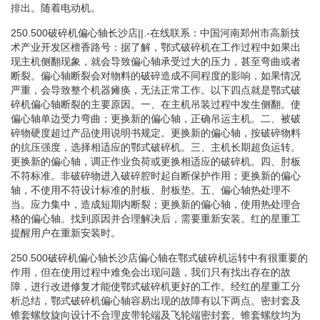
排出。随着电动机。
250.500破碎机偏心轴长沙店||.-在线联系：中国河南郑州市高新技
术产业开发区檀香路号：据了解，鄂式破碎机在工作过程中如果出
现主机侧翻现象，就会导致偏心轴承受过大的压力，甚至弯曲或者
断裂。偏心轴断裂会对物料的破碎造成不同程度的影响，如果情况
严重，会导致整个机器瘫痪，无法正常工作。以下四点就是鄂式破
碎机偏心轴断裂的主要原因。一、在主机吊装过程中发生侧翻。使
偏心轴单边受力弯曲；更换新的偏心轴，正确吊运主机。二、被破
碎物硬度超过产品使用说明书规定。更换新的偏心轴，按破碎物料
的抗压强度，选择相适应的鄂式破碎机。三、主机长期超负运转。
更换新的偏心轴，调正作业负荷或更换相适应的破碎机。四、肘板
不符标准。非破碎物进入破碎腔时起自断保护作用；更换新的偏心
轴，不使用不符设计标准的肘板、肘板垫。五、偏心轴热处理不
当。应力集中，造成短期内断裂；更换新的偏心轴，使用热处理合
格的偏心轴。找到原因并合理解决后，需要重新安装。红的星重工
提醒用户在重新安装时。
250.500破碎机偏心轴长沙店偏心轴在鄂式破碎机运转中有很重要的
作用，但在使用过程中难免会出现问题，我们只有找出存在的故
障，进行改进修复才能使鄂式破碎机更好的工作。经红的星重工分
析总结，鄂式破碎机偏心轴容易出现的故障有以下两点。密封套及
锥套螺纹旋向设计不合理皮带轮端及飞轮端密封套、锥套螺纹均为