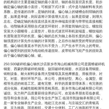
的机构设计主要是确定轴的最小直径、轴的各段直径及长度。初步
确定偏心轴的最小直径，可根据下式计算：式中是与轴材料有关的
系数，是传递的功率，是轴的转速。偏心轴上的键槽会削弱轴的强
度，如果是单键，则应该将计算值增大左右；如果是双键，则增大
左右。②确定轴的各段直径及长度外伸端直径要与带带轮直接相配
合。动鄂轴承采用联合式迷宫环密封，并用套筒轴向定位。螺纹段
安装大小圆螺母，止退垫片，联合式迷宫环和机架端盖，螺纹端的
长度取迷宫环的长度。偏心轴的总长为轴上各段长度的总和。偏心
轴强度的计算先作出轴的计算简图，之后作出轴所受的弯矩的扭矩
图。偏心轴在垂直水平的方向不受力，只产生水平方向上的弯矩。
偏心轴受到的扭矩为电动机传递扭矩、皮带轮和飞轮产生的扭矩及
由于偏心轴的偏心轴、破。
250.500破碎机偏心轴长沙店新乡市海山机械有限公司是圆锥破碎机
铜套、西蒙的斯破碎机铜套、旋回破碎机铜套、水泥设备用铜套、
铸刚设备、耐火材料设备用大型螺母及其他摩擦盘、滑板滑块、衬
瓦、衬套、密封环等产品。本公司，拥有砂型、离心、金属型、熔
模等先进的铸造工艺。建有完整、科学的质量管理体系；有完善的
成分化验、机械性能检测等质检系统。新乡市海山机械有限公司的
诚信、实力和产品质量获得业界的认可。欢迎各界朋友莅临参观、
指导和业务洽谈。我公司专业生产加工.临清市凯旋轴承有限公司，
是一家专业轴承生产企业。地处江北水城，与京福交汇的青银高
速、京九铁路、国道相邻，交通十分便利。工厂占地面积平方米，