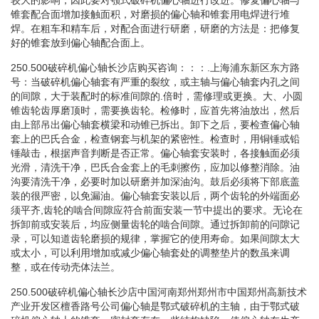
锥套配合面增加接触面积，对磨损的偏心轴和锥套用电焊进行堆
焊。在粗车和精车后，对配合面进行研磨，研磨的方法是：把修复
好的锥套放到偏心轴配合面上。
250.500破碎机偏心轴长沙店购买咨询：：：.上海浦东新区东方路
号：当破碎机偏心轴套有严重的裂纹，或主轴与偏心轴套内孔之间
的间隙，大于装配时的标准间隙的.倍时，需修理或更换。大、小圆
锥齿轮齿厚磨顶时，需要换齿轮。检修时，应首先将油放出，然后
由上部吊出偏心轴套横梁和动锥已拆出。卸下之后，要检查偏心轴
套上的巴氏合金，检查钢套与机架的紧密性。检查时，用铜锤或铅
锤敲击，根据声音判断是否正常。偏心轴套安装时，各接触面必须
光滑，清洗干净，巴氏合金套上的毛刺擦伤，应加以修整消除。油
沟要清洗干净，必要时加以研磨并加深油沟。鼓后必须将下部底盖
装的很严密，以免漏油。偏心轴套安装以后，两个齿轮的外端面必
须平齐,齿轮的啮合间隙应符合前面安装一节中提出的要求。无论在
拆卸前或安装后，均应侧量齿轮的啮合间隙。通过拆卸前的问隙记
录，可以知道齿轮磨损的规律，掌握它的使用寿命。如果间隙太大
或太小，可以利用增加或减少偏心轴套处的调整垫片的数虽来调
整，或在传动壳体法兰。
250.500破碎机偏心轴长沙店中国河南郑州郑州市中国郑州高新技术
产业开发区檀香路号公司偏心轴是鄂式破碎机的主轴，由于鄂式破