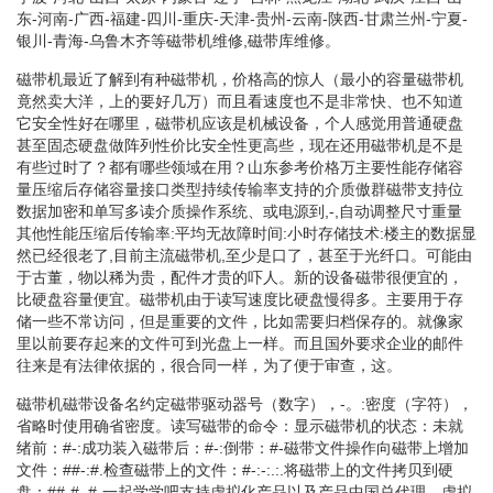
东-河南-广西-福建-四川-重庆-天津-贵州-云南-陕西-甘肃兰州-宁夏-
银川-青海-乌鲁木齐等磁带机维修,磁带库维修。
磁带机最近了解到有种磁带机，价格高的惊人（最小的容量磁带机
竟然卖大洋，上的要好几万）而且看速度也不是非常快、也不知道
它安全性好在哪里，磁带机应该是机械设备，个人感觉用普通硬盘
甚至固态硬盘做阵列性价比安全性更高些，现在还用磁带机是不是
有些过时了？都有哪些领域在用？山东参考价格万主要性能存储容
量压缩后存储容量接口类型持续传输率支持的介质傲群磁带支持位
数据加密和单写多读介质操作系统、或电源到,-,自动调整尺寸重量
其他性能压缩后传输率:平均无故障时间:小时存储技术:楼主的数据显
然已经很老了,目前主流磁带机,至少是口了，甚至于光纤口。可能由
于古董，物以稀为贵，配件才贵的吓人。新的设备磁带很便宜的，
比硬盘容量便宜。磁带机由于读写速度比硬盘慢得多。主要用于存
储一些不常访问，但是重要的文件，比如需要归档保存的。就像家
里以前要存起来的文件可到光盘上一样。而且国外要求企业的邮件
往来是有法律依据的，很合同一样，为了便于审查，这。
磁带机磁带设备名约定磁带驱动器号（数字），-。:密度（字符），
省略时使用确省密度。读写磁带的命令：显示磁带机的状态：未就
绪前：#-:成功装入磁带后：#-:倒带：#-磁带文件操作向磁带上增加
文件：##-:#.检查磁带上的文件：#-:-:.:.将磁带上的文件拷贝到硬
盘：##-#..#-一起学学吧支持虚拟化产品以及产品中国总代理。虚拟