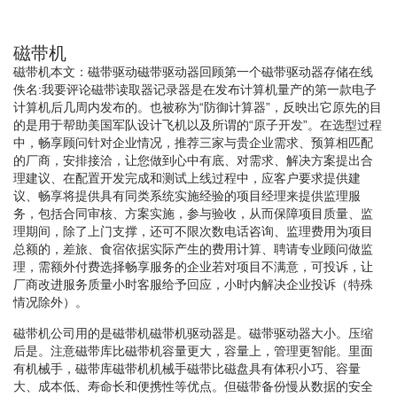
磁带机
磁带机本文：磁带驱动磁带驱动器回顾第一个磁带驱动器存储在线
佚名:我要评论磁带读取器记录器是在发布计算机量产的第一款电子
计算机后几周内发布的。也被称为“防御计算器”，反映出它原先的目
的是用于帮助美国军队设计飞机以及所谓的“原子开发”。在选型过程
中，畅享顾问针对企业情况，推荐三家与贵企业需求、预算相匹配
的厂商，安排接洽，让您做到心中有底、对需求、解决方案提出合
理建议、在配置开发完成和测试上线过程中，应客户要求提供建
议、畅享将提供具有同类系统实施经验的项目经理来提供监理服
务，包括合同审核、方案实施，参与验收，从而保障项目质量、监
理期间，除了上门支撑，还可不限次数电话咨询、监理费用为项目
总额的，差旅、食宿依据实际产生的费用计算、聘请专业顾问做监
理，需额外付费选择畅享服务的企业若对项目不满意，可投诉，让
厂商改进服务质量小时客服给予回应，小时内解决企业投诉（特殊
情况除外）。
磁带机公司用的是磁带机磁带机驱动器是。磁带驱动器大小。压缩
后是。注意磁带库比磁带机容量更大，容量上，管理更智能。里面
有机械手，磁带库磁带机机械手磁带比磁盘具有体积小巧、容量
大、成本低、寿命长和便携性等优点。但磁带备份慢从数据的安全