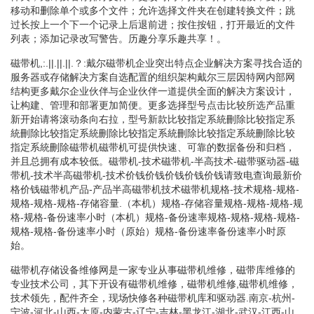
移动和删除单个或多个文件；允许选择文件夹在创建转换文件；跳
过长按上一个下一个记录上后退前进；按住按钮，打开最近的文件
列表；添加记录改写警告。历趣分享乐趣共享！。
磁带机,:.||.||.||.？:戴尔磁带机企业突出特点企业解决方案寻找合适的
服务器或存储解决方案自选配置的组织架构戴尔三层因特网内部网
结构更多戴尔企业伙伴与企业伙伴一道提供全面的解决方案设计，
让构建、管理和部署更加简便。更多选择型号点击比较所选产品重
新开始请将滚动条向右拉，型号新款比较指定系統刪除比较指定系
統刪除比较指定系統刪除比较指定系統刪除比较指定系統刪除比较
指定系統刪除磁带机磁带机可提供快速、可靠的数据备份和归档，
并且总拥有成本较低。磁带机-技术磁带机-半高技术-磁带驱动器-磁
带机-技术半高磁带机-技术价钱价钱价钱价钱价钱请致电查询最新价
格价钱磁带机产品-产品半高磁带机技术磁带机规格-技术规格-规格-
规格-规格-规格-存储容量.（本机）规格-存储容量规格-规格-规格-规
格-规格-备份速率小时（本机）规格-备份速率规格-规格-规格-规格-
规格-规格-备份速率小时（原始）规格-备份速率备份速率小时原
始。
磁带机存储设备维修网是一家专业从事磁带机维修，磁带库维修的
专业技术公司，其下开设有磁带机维修，磁带机维修,磁带机维修，
技术领先，配件齐全，现场快修各种磁带机库和驱动器.南京-杭州-
宁波-河北-山西-太原-内蒙古-辽宁-吉林-黑龙江-湖北-武汉-江西-山