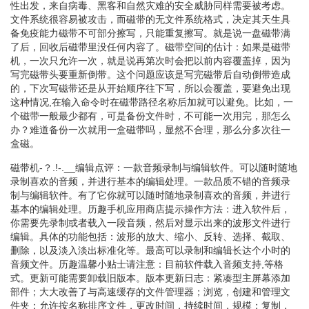
性出发，来自病毒、黑客和自然灾难的安全威胁同样需要被考虑。
文件系统很容易被攻击，而磁带的无文件系统格式，决定其天生具
备免疫能力磁带不可部分擦写，只能重复擦写。就是说一盘磁带满
了后，回收后磁带里没任何内容了。磁带空间的估计：如果是磁带
机，一次只允许一次，就是说再第次时会把以前内容覆盖掉，因为
写完磁带头要重新倒带。这个问题应该是写完磁带后自动倒带造成
的，下次写磁带还是从开始顺序往下写，所以会覆盖，要避免出现
这种情况,在输入命令时在磁带路径名称后加就可以避免。比如，一
个磁带一般最少都有，可是备份文件时，不可能一次用完，那怎么
办？难道备份一次就用一盒磁带吗，显然不合理，那么分多次往一
盒磁。
磁带机-？.!-.__编辑点评：一款音频录制与编辑软件。可以随时随地
录制喜欢的音频，并进行基本的编辑处理。一款品质不错的音频录
制与编辑软件。有了它你就可以随时随地录制喜欢的音频，并进行
基本的编辑处理。历趣手机应用商店提示操作方法：进入软件后，
你需要先录制或者载入一段音频，然后对显示出来的波形文件进行
编辑。具体的功能包括：波形的放大、缩小、反转、选择、截取、
删除，以及淡入淡出标准化等。最高可以录制和编辑长达个小时的
音频文件。历趣温馨小贴士请注意：目前软件载入音频支持,等格
式。更新可能需要卸载旧版本。版本更新日志：紧凑型主屏幕添加
部件；大大改善了与高速缓存的文件管理器；浏览，创建和管理文
件夹；允许按名称排序文件，更改时间，持续时间，规模；复制，