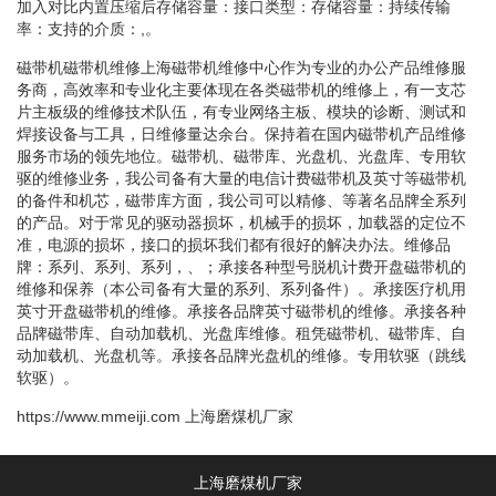
加入对比内置压缩后存储容量：接口类型：存储容量：持续传输
率：支持的介质：,。
磁带机磁带机维修上海磁带机维修中心作为专业的办公产品维修服
务商，高效率和专业化主要体现在各类磁带机的维修上，有一支芯
片主板级的维修技术队伍，有专业网络主板、模块的诊断、测试和
焊接设备与工具，日维修量达余台。保持着在国内磁带机产品维修
服务市场的领先地位。磁带机、磁带库、光盘机、光盘库、专用软
驱的维修业务，我公司备有大量的电信计费磁带机及英寸等磁带机
的备件和机芯，磁带库方面，我公司可以精修、等著名品牌全系列
的产品。对于常见的驱动器损坏，机械手的损坏，加载器的定位不
准，电源的损坏，接口的损坏我们都有很好的解决办法。维修品
牌：系列、系列、系列，、；承接各种型号脱机计费开盘磁带机的
维修和保养（本公司备有大量的系列、系列备件）。承接医疗机用
英寸开盘磁带机的维修。承接各品牌英寸磁带机的维修。承接各种
品牌磁带库、自动加载机、光盘库维修。租凭磁带机、磁带库、自
动加载机、光盘机等。承接各品牌光盘机的维修。专用软驱（跳线
软驱）。
https://www.mmeiji.com
上海磨煤机厂家
上海磨煤机厂家