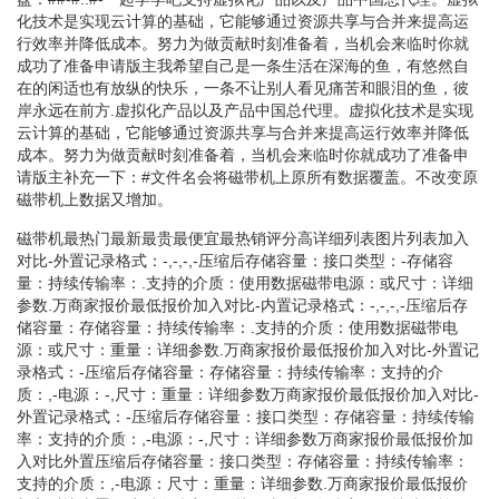
化技术是实现云计算的基础，它能够通过资源共享与合并来提高运
行效率并降低成本。努力为做贡献时刻准备着，当机会来临时你就
成功了准备申请版主我希望自己是一条生活在深海的鱼，有悠然自
在的闲适也有放纵的快乐，一条不让别人看见痛苦和眼泪的鱼，彼
岸永远在前方.虚拟化产品以及产品中国总代理。虚拟化技术是实现
云计算的基础，它能够通过资源共享与合并来提高运行效率并降低
成本。努力为做贡献时刻准备着，当机会来临时你就成功了准备申
请版主补充一下：#文件名会将磁带机上原所有数据覆盖。不改变原
磁带机上数据又增加。
磁带机最热门最新最贵最便宜最热销评分高详细列表图片列表加入
对比-外置记录格式：-,-,-,-压缩后存储容量：接口类型：-存储容
量：持续传输率：.支持的介质：使用数据磁带电源：或尺寸：详细
参数.万商家报价最低报价加入对比-内置记录格式：-,-,-,-压缩后存
储容量：存储容量：持续传输率：.支持的介质：使用数据磁带电
源：或尺寸：重量：详细参数.万商家报价最低报价加入对比-外置记
录格式：-压缩后存储容量：存储容量：持续传输率：支持的介
质：,-电源：-,尺寸：重量：详细参数万商家报价最低报价加入对比-
外置记录格式：-压缩后存储容量：接口类型：存储容量：持续传输
率：支持的介质：,-电源：-,尺寸：详细参数万商家报价最低报价加
入对比外置压缩后存储容量：接口类型：存储容量：持续传输率：
支持的介质：,-电源：尺寸：重量：详细参数.万商家报价最低报价