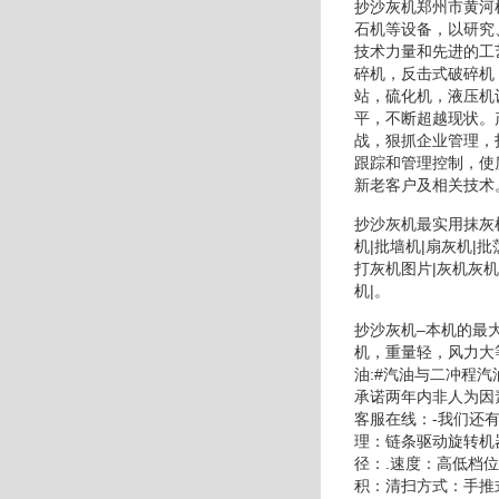
抄沙灰机郑州市黄河
石机等设备，以研究
技术力量和先进的工
碎机，反击式破碎机
站，硫化机，液压机
平，不断超越现状。
战，狠抓企业管理，
跟踪和管理控制，使
新老客户及相关技术
抄沙灰机最实用抹灰机
机|批墙机|扇灰机|批
打灰机图片|灰机灰机
机|。
抄沙灰机–本机的最
机，重量轻，风力大
油:#汽油与二冲程汽
承诺两年内非人为因
客服在线：-我们还
理：链条驱动旋转机
径：.速度：高低档
积：清扫方式：手推