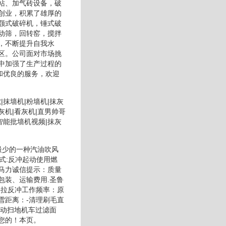
站、加气砖设备，破
创业，积累了雄厚的
颚式破碎机，锤式破
动筛，回转窑，搅拌
，不断提升自我水
区。公司面对市场挑
中加强了生产过程的
和优良的服务，欢迎
|抹墙机|粉墙机|抹灰
机灰机|看灰机|直男帅哥
智能批墙机视频|抹灰
最少的一种汽油吹风
式:反冲起动使用燃
量马力诚信提示：质量
包装、运输费用.圣鲁
手拉反冲工作频率：原
雪距离：-清理刷毛直
驱动扫地机车过滤面
您的！本页。