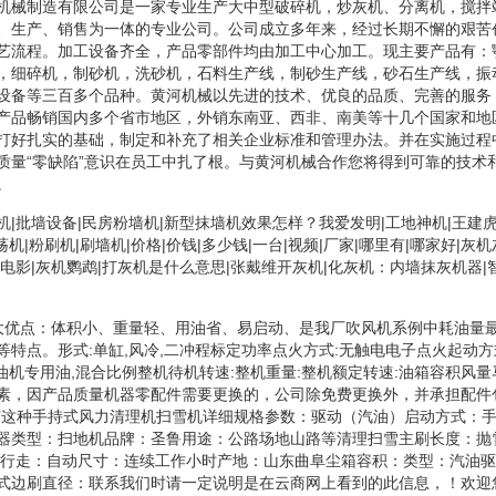
机械制造有限公司是一家专业生产大中型破碎机，炒灰机、分离机，搅拌
、生产、销售为一体的专业公司。公司成立多年来，经过长期不懈的艰苦
艺流程。加工设备齐全，产品零部件均由加工中心加工。现主要产品有：
，细碎机，制砂机，洗砂机，石料生产线，制砂生产线，砂石生产线，振
设备等三百多个品种。黄河机械以先进的技术、优良的品质、完善的服务
产品畅销国内多个省市地区，外销东南亚、西非、南美等十几个国家和地
打好扎实的基础，制定和补充了相关企业标准和管理办法。并在实施过程
质量“零缺陷”意识在员工中扎了根。与黄河机械合作您将得到可靠的技术
。
|批墙设备|民房粉墙机|新型抹墙机效果怎样？我爱发明|工地神机|王建虎
荡机|粉刷机|刷墙机|价格|价钱|多少钱|一台|视频|厂家|哪里有|哪家好|灰
电影|灰机鹦鹉|打灰机是什么意思|张戴维开灰机|化灰机：内墙抹灰机器|
大优点：体积小、重量轻、用油省、易启动、是我厂吹风机系例中耗油量
等特点。形式:单缸,风冷,二冲程标定功率点火方式:无触电电子点火起动方
油机专用油,混合比例整机待机转速:整机重量:整机额定转速:油箱容积风
素，因产品质量机器零配件需要更换的，公司除免费更换外，并承担配件
有这种手持式风力清理机扫雪机详细规格参数：驱动（汽油）启动方式：
器类型：扫地机品牌：圣鲁用途：公路场地山路等清理扫雪主刷长度：抛
位行走：自动尺寸：连续工作小时产地：山东曲阜尘箱容积：类型：汽油
式边刷直径：联系我们时请一定说明是在云商网上看到的此信息，！欢迎