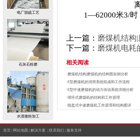
电厂脱硫工艺
1—62000米3/
上一篇：
磨煤机结构
下一篇：
磨煤机电耗
相关阅读
石灰石粉磨
·
磨煤机结构|磨煤机的结构图实例分析
·
E型磨煤机的润滑系统组成和工作流程
·
E型中速磨煤机的动力传动系统详细分析
·
球环式磨煤机的结构和工作原理
·
辊盘式中速磨煤机工作原理和结构图详
水渣微粉加工
首页
|
网站地图
|
解决方案
|
联系我们
|
服务支持