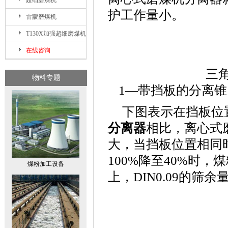
超细磨煤机
护工作量小。
雷蒙磨煤机
T130X加强超细磨煤机
在线咨询
三
物料专题
1—带挡板的分离锥
下图表示在挡板位
分离器
相比，离心式
大，当挡板位置相同
100%降至40%时，
煤粉加工设备
上，DIN0.09的筛