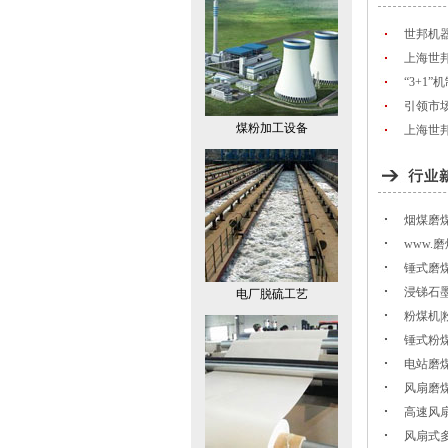
世邦机
上海世邦
“3+1
引领市
煤粉加工设备
上海世邦
烟煤磨
www.
锤式磨
浸锑石
电厂脱硫工艺
粉煤机
锤式粉
电站磨
风扇磨
高速风
风扇式