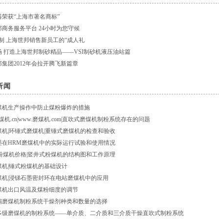
器荣获“上海市著名商标”
商务服务平台 24小时为您守候
”机制 上海世邦销售新员工的“成人礼
场 打造上海世邦制砂精品——VSI制砂机液压油站篇
集团2012年会拉开腾飞新篇章
煤机生产操作中防止煤粉爆炸的措施
磨煤机.cn|www.磨煤机.com|直吹式磨煤机制粉系统存在的问题
煤机|环锤式磨煤机|重锤式磨煤机的检查和验收
墨在HRM磨煤机中的实际运行试验和使用情况
|粉煤机价格|竖井式粉煤机的结构图和工作原理
煤机|锤式粉煤机的基础设计
煤机|浸锑石墨密封环在电站磨煤机中的应用
煤机出口风温及煤粉细度的调节
扇磨煤机制粉系统干燥剂种类和数量的选择
多级磨煤机的制粉系统——单介质、二介质和三介质干燥直吹式制粉系统