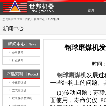
首页
您现所在的位置：
首页
>
新闻中心
>
行业新闻
钢球磨煤机发
公司新闻
行业新闻
时间：
钢球磨煤机
发展过
一些结构上的问题。
中速磨煤机
立式磨煤机
(1)传动问题：苏
欧版梯形磨煤机
面使用，寿命仍仅180