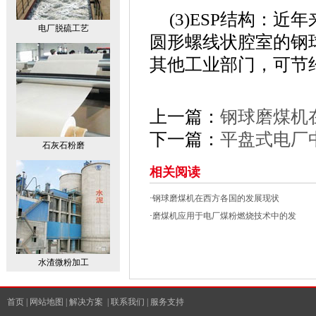
(3)ESP结构：
电厂脱硫工艺
圆形螺线状腔室的钢
其他工业部门，可节约
上一篇：
钢球磨煤机
下一篇：
平盘式电厂
石灰石粉磨
相关阅读
·
钢球磨煤机在西方各国的发展现状
·
磨煤机应用于电厂煤粉燃烧技术中的发
水渣微粉加工
首页
|
网站地图
|
解决方案
|
联系我们
|
服务支持